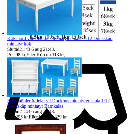
Köksbord vitt Dockhus miniatyrer skala 1:12 Dockskåp
miniatyr kök
Sluttid
21:43
6 aug 21:43
.
Pris:
98 kr
,
Eller Köp nu
113 kr
,
.
Köksmöbler 6-delar vit Dockhus miniatyrer skala 1:12
Dockskåp miniatyr Barnkalas
Sluttid
21:43
6 aug 21:43
.
Pris:
295 kr
,
Eller Köp nu
329 kr
,
.