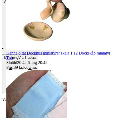
Avhämtning
Helsingborg, Sverige
Kanna o fat Dockhus miniatyrer skala 1:12 Dockskåp miniatyr
Toa
Betalning
Via Tradera
Sluttid
20:42
6 aug 20:42
.
Pris:
39 kr
,
Köp nu
.
Välj till köparskydd