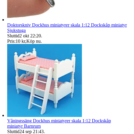
Doktorskniv Dockhus miniatyrer skala 1:12 Dockskåp miniatyr
Sjukstuga
Sluttid
2 okt 22:20
.
Pris:
10 kr
,
Köp nu
.
Våningssäng Dockhus miniatyrer skala 1:12 Dockskåp
miniatyr Barnrum
Sluttid
24 sep 21:43
.