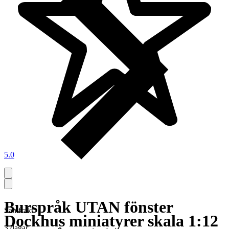
5.0
Burspråk UTAN fönster
Samfrakt
Dockhus miniatyrer skala 1:12
3 dagar