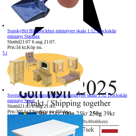
Sopskyffel Blå Dockhus miniatyrer skala 1:12 Dockskåp
miniatyr Städdax
Sluttid
21:07
6 aug 21:07
.
Pris:
34 kr
,
Köp nu
.
5.0
Sovrum 6-delar natur dockhus miniatyrer skala 1:12 Dockskåp
miniatyr Sport
Sluttid
21:43
6 aug 21:43
.
Pris:
395 kr
,
Eller Köp nu
466 kr
,
.