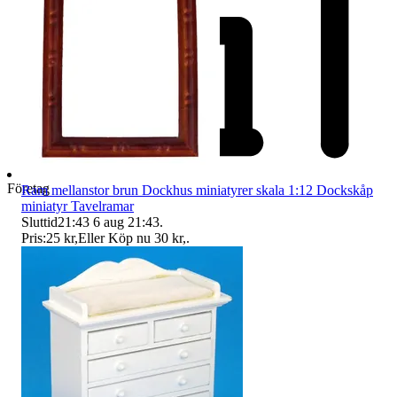
Företag
Ram mellanstor brun Dockhus miniatyrer skala 1:12 Dockskåp
miniatyr Tavelramar
Sluttid
21:43
6 aug 21:43
.
Pris:
25 kr
,
Eller Köp nu
30 kr
,
.