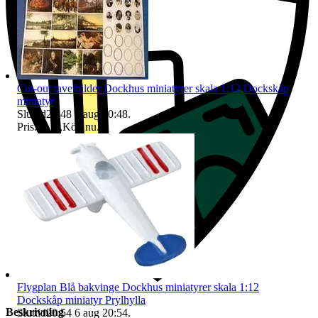
Cut-out tavelbilder Dockhus miniatyrer skala 1:12 Dockskåp
miniatyr
Sluttid
20:48
6 aug 20:48
.
Pris:
31 kr
,
Köp nu
.
Flygplan Blå bakvinge Dockhus miniatyrer skala 1:12
Dockskåp miniatyr Prylhylla
Beskrivning
Sluttid
20:54
6 aug 20:54
.