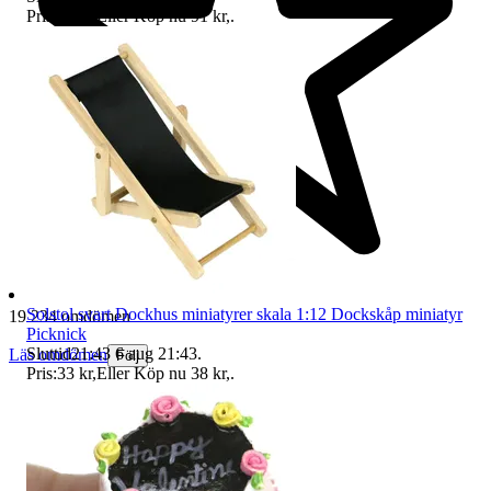
Pris:
78 kr
,
Eller Köp nu
91 kr
,
.
Solstol svart Dockhus miniatyrer skala 1:12 Dockskåp miniatyr
19 234 omdömen
Picknick
Sluttid
21:43
6 aug 21:43
.
Läs omdömen
Följ
Pris:
33 kr
,
Eller Köp nu
38 kr
,
.