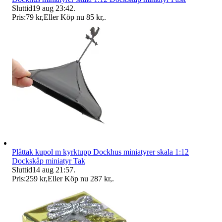
Sluttid
19 aug 23:42
.
Pris:
79 kr
,
Eller Köp nu
85 kr
,
.
Plåttak kupol m kyrktupp Dockhus miniatyrer skala 1:12
Dockskåp miniatyr Tak
Sluttid
14 aug 21:57
.
Pris:
259 kr
,
Eller Köp nu
287 kr
,
.