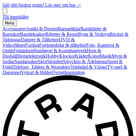
Sälj ditt fordon gratis! Läs mer om hur ->
Till innehållet
Meny
Accessoarer
Antikt & Design
Barnartiklar
Barnkläder &
Barnskor
Barnleksaker
Biljetter & Resor
Bygg & Verktyg
Böcker &
Tidningar
Datorer & Tillbehör
DVD &
Videofilmer
Fordon
Fordonsdelar & tillbehör
Foto, Kameror &
Optik
Frimärken
Handgjort & Konsthantverk
Hem &
Hushåll
Hemelektronik
Hobby
Klockor
Kläder
Konst
Musik
Mynt &
Sedlar
Samlarsaker
Skor
Skönhet
Smycken & Ädelstenar
Sport &
Fritid
Telefoni, Tablets & Wearables
Trädgård & Växter
TV-spel &
Datorspel
Vykort & Bilder
Övrigt
Inspiration