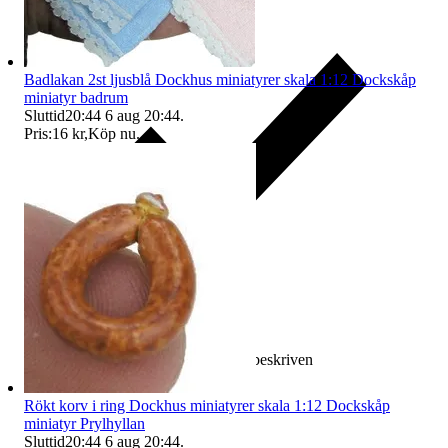
Badlakan 2st ljusblå Dockhus miniatyrer skala 1:12 Dockskåp
miniatyr badrum
Sluttid
20:44
6 aug 20:44
.
Pris:
16 kr
,
Köp nu
.
Ersättning om varan inte är som beskriven
Rökt korv i ring Dockhus miniatyrer skala 1:12 Dockskåp
miniatyr Prylhyllan
Sluttid
20:44
6 aug 20:44
.