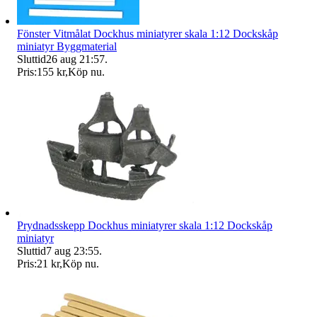
Fönster Vitmålat Dockhus miniatyrer skala 1:12 Dockskåp
miniatyr Byggmaterial
Sluttid
26 aug 21:57
.
Pris:
155 kr
,
Köp nu
.
Prydnadsskepp Dockhus miniatyrer skala 1:12 Dockskåp
miniatyr
Sluttid
7 aug 23:55
.
Pris:
21 kr
,
Köp nu
.