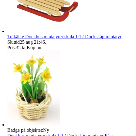
Träkälke Dockhus miniatyrer skala 1:12 Dockskåp miniatyr
Sluttid
25 aug 21:46
.
Pris:
35 kr
,
Köp nu
.
Badge på objektet:
Ny
Dockhus miniatyrer skala 1:12 Dockskåp miniatyr Påsk