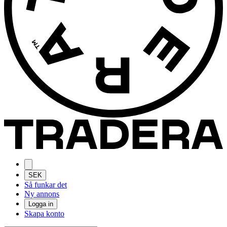
SEK
Så funkar det
Ny annons
Logga in
Skapa konto