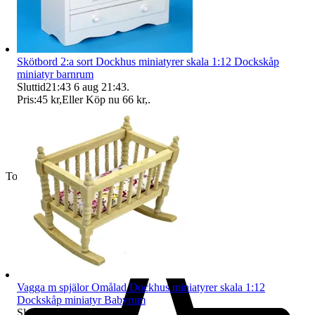
Skötbord 2:a sort Dockhus miniatyrer skala 1:12 Dockskåp
miniatyr barnrum
Sluttid
21:43
6 aug 21:43
.
Pris:
45 kr
,
Eller Köp nu
66 kr
,
.
Toppsäljare
Vagga m spjälor Omålad Dockhus miniatyrer skala 1:12
Dockskåp miniatyr Babyrum
Sluttid
21:43
6 aug 21:43
.