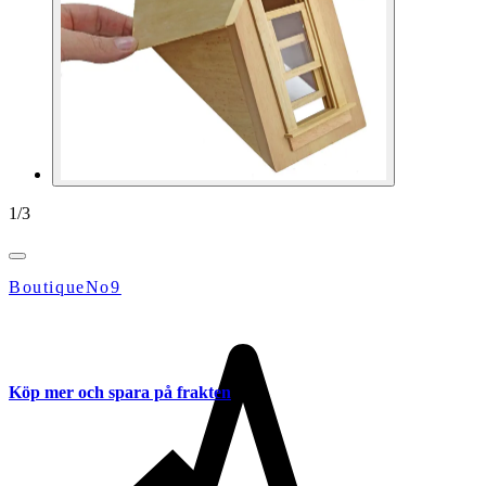
1
/
3
BoutiqueNo9
Köp mer och spara på frakten