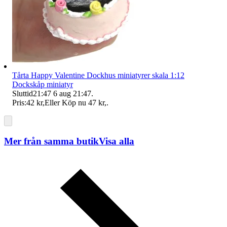
Tårta Happy Valentine Dockhus miniatyrer skala 1:12
Dockskåp miniatyr
Sluttid
21:47
6 aug 21:47
.
Pris:
42 kr
,
Eller Köp nu
47 kr
,
.
Mer från samma butik
Visa alla