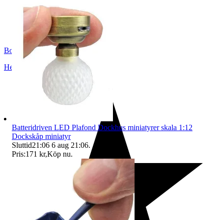
BoutiqueNo9
Helsingborg
,
Sverige
Batteridriven LED Plafond Dockhus miniatyrer skala 1:12
Dockskåp miniatyr
Sluttid
21:06
6 aug 21:06
.
Pris:
171 kr
,
Köp nu
.