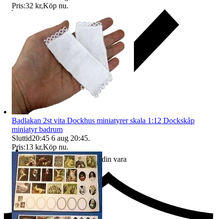
Pris:
32 kr
,
Köp nu
.
Badlakan 2st vita Dockhus miniatyrer skala 1:12 Dockskåp
miniatyr badrum
Sluttid
20:45
6 aug 20:45
.
Pris:
13 kr
,
Köp nu
.
Ersättning om du inte får din vara