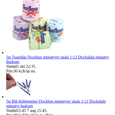
5st Toarullar Dockhus miniatyrer skala 1:12 Dockskåp miniatyr
Badrum
Sluttid
2 okt 22:35
.
Pris:
30 kr
,
Köp nu
.
5st Blå lösblommor Dockhus miniatyrer skala 1:12 Dockskåp
miniatyr badrum
Sluttid
21:45
7 aug 21:45
.