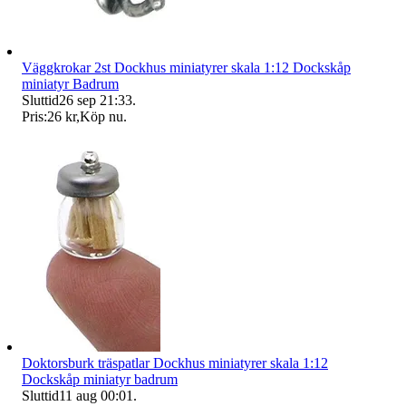
Väggkrokar 2st Dockhus miniatyrer skala 1:12 Dockskåp
miniatyr Badrum
Sluttid
26 sep 21:33
.
Pris:
26 kr
,
Köp nu
.
Doktorsburk träspatlar Dockhus miniatyrer skala 1:12
Dockskåp miniatyr badrum
Sluttid
11 aug 00:01
.