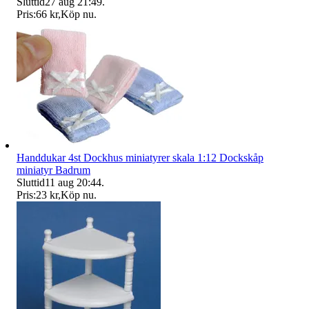
Sluttid
27 aug 21:49
.
Pris:
66 kr
,
Köp nu
.
Handdukar 4st Dockhus miniatyrer skala 1:12 Dockskåp
miniatyr Badrum
Sluttid
11 aug 20:44
.
Pris:
23 kr
,
Köp nu
.