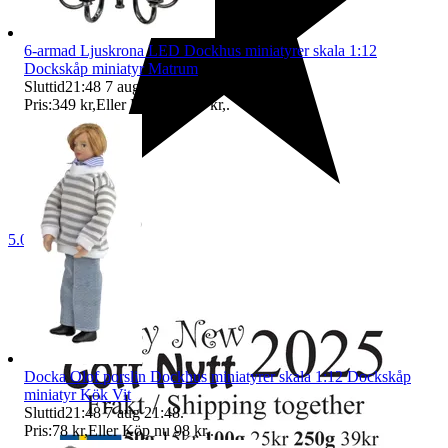
6-armad Ljuskrona LED Dockhus miniatyrer skala 1:12
Dockskåp miniatyr Matrum
Sluttid
21:48
7 aug 21:48
.
Pris:
349 kr
,
Eller Köp nu
399 kr
,
.
5.0
Docka Olof porslin Dockhus miniatyrer skala 1:12 Dockskåp
miniatyr Kök Vit
Sluttid
21:48
7 aug 21:48
.
Pris:
78 kr
,
Eller Köp nu
98 kr
,
.