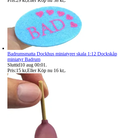
Pris:
29 kr
,
Eller Köp nu
38 kr
,
.
Badrumsmatta Dockhus miniatyrer skala 1:12 Dockskåp
miniatyr Badrum
Sluttid
10 aug 00:01
.
Pris:
15 kr
,
Eller Köp nu
16 kr
,
.