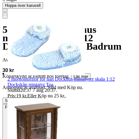
Hoppa över karusell
5st Toarullar Dockhus
miniatyrer skala 1:12
Dockskåp miniatyr Badrum
Avslutad
26 jul 16:03
30 kr
Köparskydd är valfritt hos företag.
Läs mer
2 morgontofflor för han Dockhus miniatyrer skala 1:12
Dockskåp miniatyr Toa
Annonsen är avslutad. Såld med Köp nu.
Sluttid
20:37
7 aug 20:37
.
Pris:
19 kr
,
Eller Köp nu
25 kr
,
.
Slutade
26 jul 16:03
Frakt
15 kr Annat fraktsätt