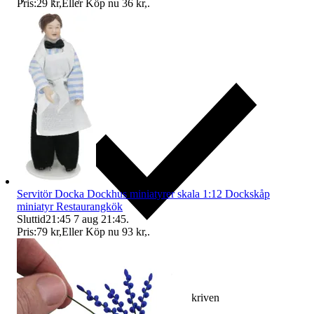
Pris:
29 kr
,
Eller Köp nu
36 kr
,
.
Servitör Docka Dockhus miniatyrer skala 1:12 Dockskåp
miniatyr Restaurangkök
Sluttid
21:45
7 aug 21:45
.
Pris:
79 kr
,
Eller Köp nu
93 kr
,
.
Ersättning om varan inte är som beskriven