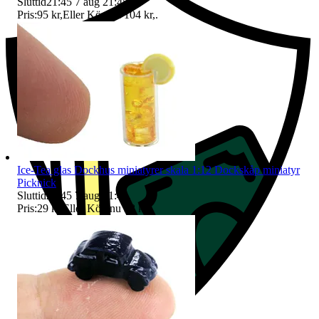
Sluttid
21:45
7 aug 21:45
.
Pris:
95 kr
,
Eller Köp nu
104 kr
,
.
Ice-Tea glas Dockhus miniatyrer skala 1:12 Dockskåp miniatyr
Picknick
Sluttid
21:45
7 aug 21:45
.
Pris:
29 kr
,
Eller Köp nu
38 kr
,
.