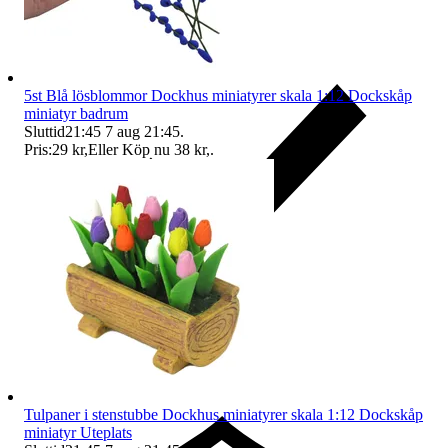
5st Blå lösblommor Dockhus miniatyrer skala 1:12 Dockskåp
miniatyr badrum
Sluttid
21:45
7 aug 21:45
.
Pris:
29 kr
,
Eller Köp nu
38 kr
,
.
Ersättning om du inte får din vara
Tulpaner i stenstubbe Dockhus miniatyrer skala 1:12 Dockskåp
miniatyr Uteplats