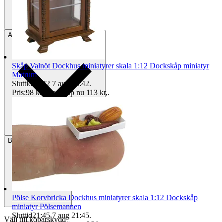
Avhämtning
Helsingborg, Sverige
Skåp Valnöt Dockhus miniatyrer skala 1:12 Dockskåp miniatyr
Matrum
Sluttid
20:42
7 aug 20:42
.
Pris:
98 kr
,
Eller Köp nu
113 kr
,
.
Betalning
Via Tradera
Pölse Korvbricka Dockhus miniatyrer skala 1:12 Dockskåp
miniatyr Pölsemannen
Sluttid
21:45
7 aug 21:45
.
Välj till köparskydd