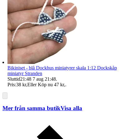
Bikiniset - blå Dockhus miniatyrer skala 1:12 Dockskåp
miniatyr Stranden
Sluttid
21:48
7 aug 21:48
.
Pris:
38 kr
,
Eller Köp nu
47 kr
,
.
Mer från samma butik
Visa alla