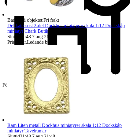
Badge på objektet:
Fri frakt
Delikatessost 2-del Dockhus miniatyrer skala 1:12 Dockskåp
miniatyr Chark Butik
Sluttid
21:48
7 aug 21:48
.
Pris:
25 kr
,
Ledande bud
.
Företag
Ram Liten metall Dockhus miniatyrer skala 1:12 Dockskåp
miniatyr Tavelramar
Sluttid
21:48
7 aug 21:48
.