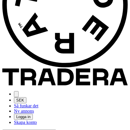
SEK
Så funkar det
Ny annons
Logga in
Skapa konto