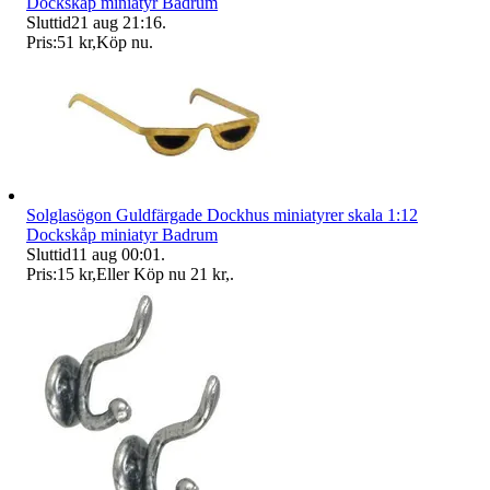
Dockskåp miniatyr Badrum
Sluttid
21 aug 21:16
.
Pris:
51 kr
,
Köp nu
.
Solglasögon Guldfärgade Dockhus miniatyrer skala 1:12
Dockskåp miniatyr Badrum
Sluttid
11 aug 00:01
.
Pris:
15 kr
,
Eller Köp nu
21 kr
,
.