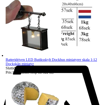
Batteridriven LED Butiksskylt Dockhus miniatyrer skala 1:12
Dockskåp miniatyr
Sluttid
21:48
7 aug 21:48
.
Pris:
195 kr
,
Eller Köp nu
322 kr
,
.