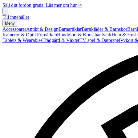
Sälj ditt fordon gratis! Läs mer om hur ->
Till innehållet
Meny
Accessoarer
Antikt & Design
Barnartiklar
Barnkläder & Barnskor
Barnl
Kameror & Optik
Frimärken
Handgjort & Konsthantverk
Hem & Hushå
Tablets & Wearables
Trädgård & Växter
TV-spel & Datorspel
Vykort &