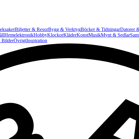
eksaker
Biljetter & Resor
Bygg & Verktyg
Böcker & Tidningar
Datorer &
ll
Hemelektronik
Hobby
Klockor
Kläder
Konst
Musik
Mynt & Sedlar
Saml
 Bilder
Övrigt
Inspiration