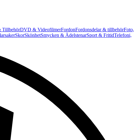
 Tillbehör
DVD & Videofilmer
Fordon
Fordonsdelar & tillbehör
Foto,
arsaker
Skor
Skönhet
Smycken & Ädelstenar
Sport & Fritid
Telefoni,