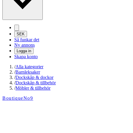
SEK
Så funkar det
Ny annons
Logga in
Skapa konto
/
Alla kategorier
/
Barnleksaker
/
Dockskåp & dockor
/
Dockskåp & tillbehör
/
Möbler & tillbehör
BoutiqueNo9