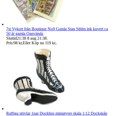
7st Vykort från Boutique No9 Gamla Stan Sthlm ink kuvert ca
50 år gamla Oanvända
Sluttid
21:38
8 aug 21:38
.
Pris:
98 kr
,
Eller Köp nu
119 kr
,
.
Raffiga stövlar 1par Dockhus miniatyrer skala 1:12 Dockskåp