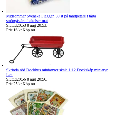
Midsommar Svenska Flaggan 50 st på tandpetare f tårta
smörgåstårta bakelser mat
Sluttid
20:53
8 aug 20:53
.
Pris:
16 kr
,
Köp nu
.
Skrinda röd Dockhus miniatyrer skala 1:12 Dockskåp miniatyr
Lek
Sluttid
20:56
8 aug 20:56
.
Pris:
25 kr
,
Köp nu
.