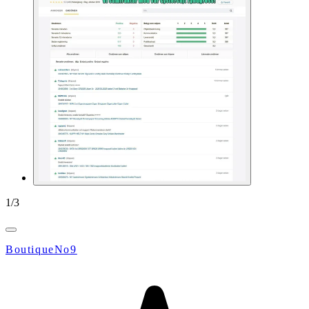
1
/
3
BoutiqueNo9