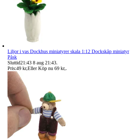
Liljor i vas Dockhus miniatyrer skala 1:12 Dockskåp miniatyr
Påsk
Sluttid
21:43
8 aug 21:43
.
Pris:
49 kr
,
Eller Köp nu
69 kr
,
.