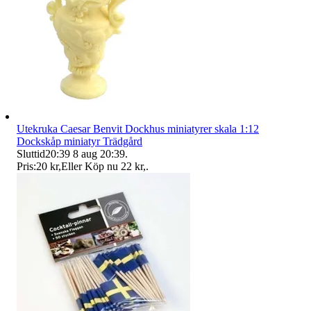
Utekruka Caesar Benvit Dockhus miniatyrer skala 1:12
Dockskåp miniatyr Trädgård
Sluttid
20:39
8 aug 20:39
.
Pris:
20 kr
,
Eller Köp nu
22 kr
,
.