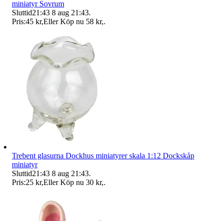
miniatyr Sovrum
Sluttid
21:43
8 aug 21:43
.
Pris:
45 kr
,
Eller Köp nu
58 kr
,
.
Trebent glasurna Dockhus miniatyrer skala 1:12 Dockskåp
miniatyr
Sluttid
21:43
8 aug 21:43
.
Pris:
25 kr
,
Eller Köp nu
30 kr
,
.