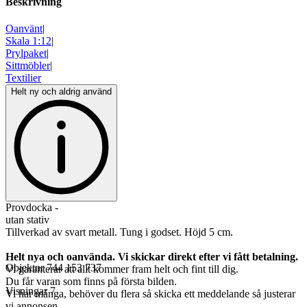
Beskrivning
Oanvänt
|
Skala 1:12
|
Prylpaket
|
Sittmöbler
|
Textilier
Helt ny och aldrig använd
Provdocka -
utan stativ
Tillverkad av svart metall. Tung i godset. Höjd 5 cm.
Helt nya och oanvända. Vi skickar direkt efter vi fått betalning.
Objektnr
744 153 737
Vi garanterar att allt kommer fram helt och fint till dig.
Du får varan som finns på första bilden.
Visningar
7
Vi har många, behöver du flera så skicka ett meddelande så justerar
vi annonsen.