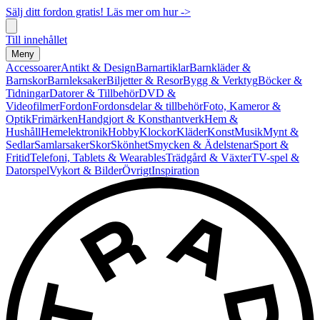
Sälj ditt fordon gratis! Läs mer om hur ->
Till innehållet
Meny
Accessoarer
Antikt & Design
Barnartiklar
Barnkläder &
Barnskor
Barnleksaker
Biljetter & Resor
Bygg & Verktyg
Böcker &
Tidningar
Datorer & Tillbehör
DVD &
Videofilmer
Fordon
Fordonsdelar & tillbehör
Foto, Kameror &
Optik
Frimärken
Handgjort & Konsthantverk
Hem &
Hushåll
Hemelektronik
Hobby
Klockor
Kläder
Konst
Musik
Mynt &
Sedlar
Samlarsaker
Skor
Skönhet
Smycken & Ädelstenar
Sport &
Fritid
Telefoni, Tablets & Wearables
Trädgård & Växter
TV-spel &
Datorspel
Vykort & Bilder
Övrigt
Inspiration