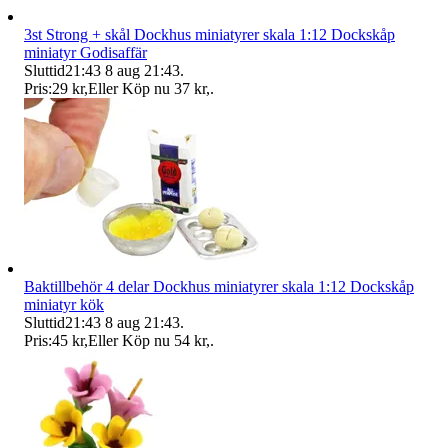
3st Strong + skål Dockhus miniatyrer skala 1:12 Dockskåp
miniatyr Godisaffär
Sluttid
21:43
8 aug 21:43
.
Pris:
29 kr
,
Eller Köp nu
37 kr
,
.
Baktillbehör 4 delar Dockhus miniatyrer skala 1:12 Dockskåp
miniatyr kök
Sluttid
21:43
8 aug 21:43
.
Pris:
45 kr
,
Eller Köp nu
54 kr
,
.