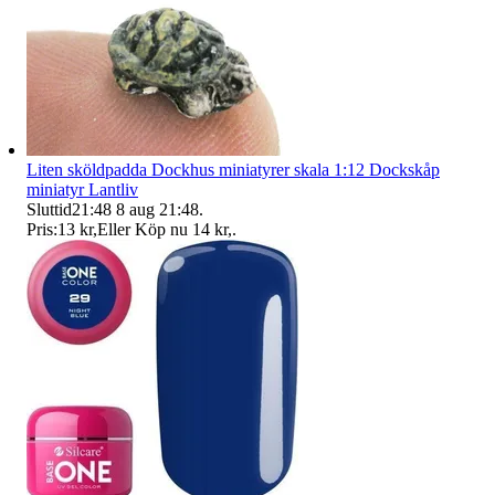
Liten sköldpadda Dockhus miniatyrer skala 1:12 Dockskåp
miniatyr Lantliv
Sluttid
21:48
8 aug 21:48
.
Pris:
13 kr
,
Eller Köp nu
14 kr
,
.