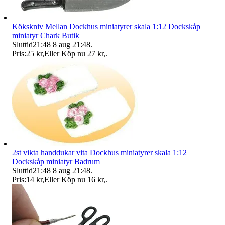
Kökskniv Mellan Dockhus miniatyrer skala 1:12 Dockskåp
miniatyr Chark Butik
Sluttid
21:48
8 aug 21:48
.
Pris:
25 kr
,
Eller Köp nu
27 kr
,
.
2st vikta handdukar vita Dockhus miniatyrer skala 1:12
Dockskåp miniatyr Badrum
Sluttid
21:48
8 aug 21:48
.
Pris:
14 kr
,
Eller Köp nu
16 kr
,
.