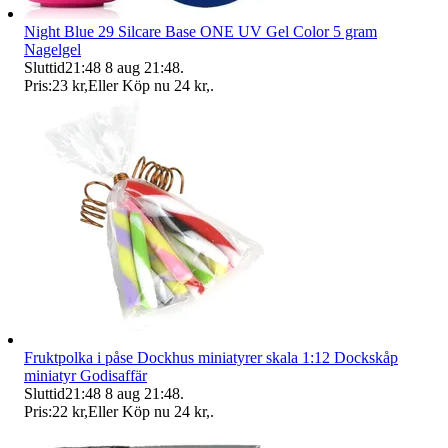
Night Blue 29 Silcare Base ONE UV Gel Color 5 gram
Nagelgel
Sluttid
21:48
8 aug 21:48
.
Pris:
23 kr
,
Eller Köp nu
24 kr
,
.
Fruktpolka i påse Dockhus miniatyrer skala 1:12 Dockskåp
miniatyr Godisaffär
Sluttid
21:48
8 aug 21:48
.
Pris:
22 kr
,
Eller Köp nu
24 kr
,
.