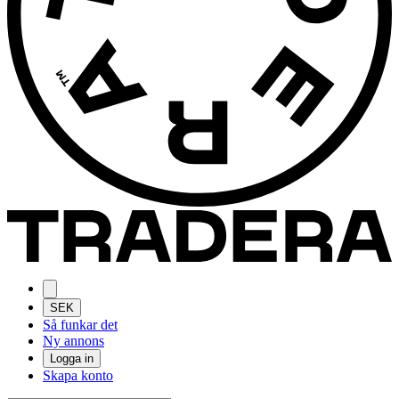
SEK
Så funkar det
Ny annons
Logga in
Skapa konto