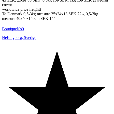
43 SEK, 250gr 85 SEK, 0,5kg 109 SEK, 1kg 159 SEK (Swedish
crown
worldwide price freight)
To Denmark 0,5-3kg measure 35x24x13 SEK 72:-, 0,5-3kg
measure 40x40x140cm SEK 144:-
BoutiqueNo9
Helsingborg
,
Sverige