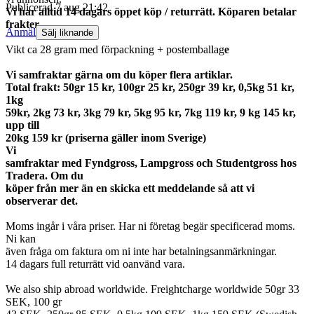
Publicerad
7 aug 21:42
Vi har alltid 14 dagars öppet köp / returrätt. Köparen betalar
frakter.
Anmäl
Sälj liknande
Vikt ca 28 gram med förpackning + postemballag
e
Vi samfraktar gärna om du köper flera artiklar.
Total frakt: 50gr 15 kr, 100gr 25 kr, 250gr 39 kr, 0,5kg 51 kr,
1kg
59kr, 2kg 73 kr, 3kg 79 kr, 5kg 95 kr, 7kg 119 kr, 9 kg 145 kr,
upp till
20kg 159 kr (priserna gäller inom Sverige)
Vi
samfraktar med Fyndgross, Lampgross och Studentgross hos
Tradera. Om du
köper från mer än en skicka ett meddelande så att vi
observerar det.
Moms ingår i våra priser. Har ni företag begär specificerad moms.
Ni kan
även fråga om faktura om ni inte har betalningsanmärkningar.
14 dagars full returrätt vid oanvänd vara.
We also ship abroad worldwide. Freightcharge worldwide 50gr 33
SEK, 100 gr