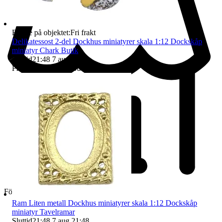
Badge på objektet:
Fri frakt
Delikatessost 2-del Dockhus miniatyrer skala 1:12 Dockskåp
miniatyr Chark Butik
Sluttid
21:48
7 aug 21:48
.
Pris:
25 kr
,
Ledande bud
.
Företag
Ram Liten metall Dockhus miniatyrer skala 1:12 Dockskåp
miniatyr Tavelramar
Sluttid
21:48
7 aug 21:48
.