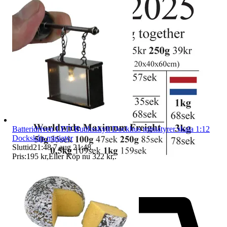
Batteridriven LED Butiksskylt Dockhus miniatyrer skala 1:12
Dockskåp miniatyr
Sluttid
21:48
7 aug 21:48
.
Pris:
195 kr
,
Eller Köp nu
322 kr
,
.