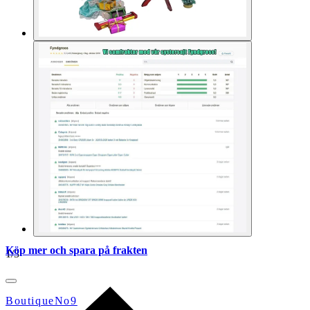
Köp mer och spara på frakten
1
/
3
BoutiqueNo9