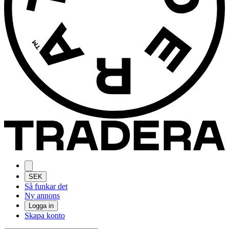
SEK
Så funkar det
Ny annons
Logga in
Skapa konto