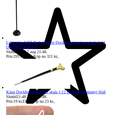
Lyktstolpe LED Batteridriven Dockhus miniatyrer skala 1:12
Dockskåp miniatyr
Sluttid
21:48
7 aug 21:48
.
Pris:
295 kr
,
Eller Köp nu
321 kr
,
.
Käpp Dockhus miniatyrer skala 1:12 Dockskåp miniatyr Hall
Sluttid
21:48
7 aug 21:48
.
Pris:
19 kr
,
Eller Köp nu
23 kr
,
.