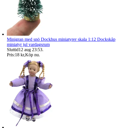
Minigran med snö Dockhus miniatyrer skala 1:12 Dockskåp
miniatyr jul vardagsrum
Sluttid
12 aug 23:53
.
Pris:
18 kr
,
Köp nu
.