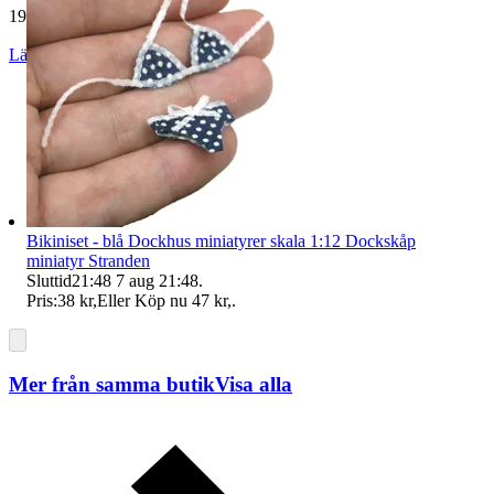
19 242 omdömen
Läs omdömen
Följ
Bikiniset - blå Dockhus miniatyrer skala 1:12 Dockskåp
miniatyr Stranden
Sluttid
21:48
7 aug 21:48
.
Pris:
38 kr
,
Eller Köp nu
47 kr
,
.
Mer från samma butik
Visa alla