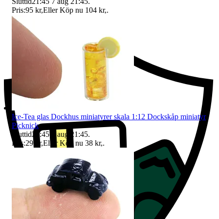
Sluttid
21:45
7 aug 21:45
.
Pris:
95 kr
,
Eller Köp nu
104 kr
,
.
Ersättning om du inte får din vara
Ice-Tea glas Dockhus miniatyrer skala 1:12 Dockskåp miniatyr
Picknick
Sluttid
21:45
7 aug 21:45
.
Pris:
29 kr
,
Eller Köp nu
38 kr
,
.