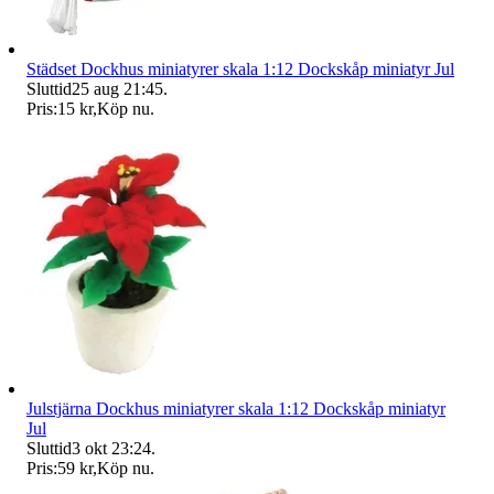
Städset Dockhus miniatyrer skala 1:12 Dockskåp miniatyr Jul
Sluttid
25 aug 21:45
.
Pris:
15 kr
,
Köp nu
.
Julstjärna Dockhus miniatyrer skala 1:12 Dockskåp miniatyr
Jul
Sluttid
3 okt 23:24
.
Pris:
59 kr
,
Köp nu
.