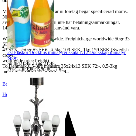
observerar det.
Moms ingår i våra priser. Har ni företag begär specificerad moms.
Ni kan
även fråga om faktura om ni inte har betalningsanmärkningar.
14 dagars full returrätt vid oanvänd vara.
We also ship abroad worldwide. Freightcharge worldwide 50gr 33
SEK, 100 gr
43 SEK, 250gr 85 SEK, 0,5kg 109 SEK, 1kg 159 SEK (Swedish
2st Flaskor Dockhus miniatyrer skala 1:12 Dockskåp miniatyr
crown
Sport
worldwide price freight)
Sluttid
21:48
7 aug 21:48
.
To Denmark 0,5-3kg measure 35x24x13 SEK 72:-, 0,5-3kg
Pris:
12 kr
,
Eller Köp nu
17 kr
,
.
measure 40x40x140cm SEK 144:-
BoutiqueNo9
Helsingborg
,
Sverige