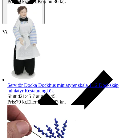
Pris:
29 kr
,
Eller Köp nu
36 kr
,
.
Välj till köparskydd
Servitör Docka Dockhus miniatyrer skala 1:12 Dockskåp
miniatyr Restaurangkök
Sluttid
21:45
7 aug 21:45
.
Pris:
79 kr
,
Eller Köp nu
93 kr
,
.