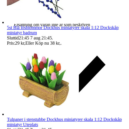
Ersättning om varan inte är som beskriven
5st Blå lösblommor Dockhus miniatyrer skala 1:12 Dockskåp
miniatyr badrum
Sluttid
21:45
7 aug 21:45
.
Pris:
29 kr
,
Eller Köp nu
38 kr
,
.
Tulpaner i stenstubbe Dockhus miniatyrer skala 1:12 Dockskåp
miniatyr Uteplats