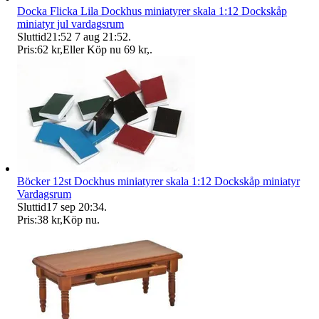
Docka Flicka Lila Dockhus miniatyrer skala 1:12 Dockskåp
miniatyr jul vardagsrum
Sluttid
21:52
7 aug 21:52
.
Pris:
62 kr
,
Eller Köp nu
69 kr
,
.
Böcker 12st Dockhus miniatyrer skala 1:12 Dockskåp miniatyr
Vardagsrum
Sluttid
17 sep 20:34
.
Pris:
38 kr
,
Köp nu
.