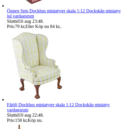
Öppen Spis Dockhus miniatyrer skala 1:12 Dockskåp miniatyr
jul vardagsrum
Sluttid
16 aug 23:48
.
Pris:
79 kr
,
Eller Köp nu
84 kr
,
.
Fåtölj Dockhus miniatyrer skala 1:12 Dockskåp miniatyr
vardagsrum
Sluttid
10 aug 22:48
.
Pris:
158 kr
,
Köp nu
.