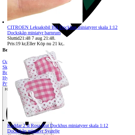
CITROEN Leksaksbil Blå Dockhus miniatyrer skala 1:12
Dockskåp miniatyr barnrum
Sluttid
21:48
7 aug 21:48
.
Pris:
19 kr
,
Eller Köp nu
21 kr
,
.
Beskrivning
Oanvänt
|
Skala 1:12
|
Bord
|
Hyllor & skåp
|
Prylpaket
Helt ny och aldrig använd
Kuddar 2 st Rosa-Rut Dockhus miniatyrer skala 1:12
Dockskåp miniatyr Syatelje