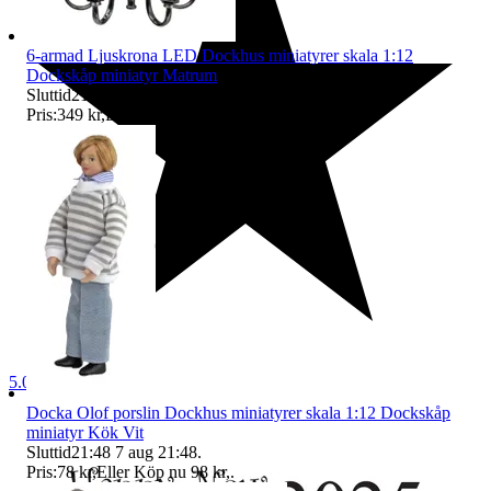
6-armad Ljuskrona LED Dockhus miniatyrer skala 1:12
Dockskåp miniatyr Matrum
Sluttid
21:48
7 aug 21:48
.
Pris:
349 kr
,
Eller Köp nu
399 kr
,
.
5.0
Docka Olof porslin Dockhus miniatyrer skala 1:12 Dockskåp
miniatyr Kök Vit
Sluttid
21:48
7 aug 21:48
.
Pris:
78 kr
,
Eller Köp nu
98 kr
,
.