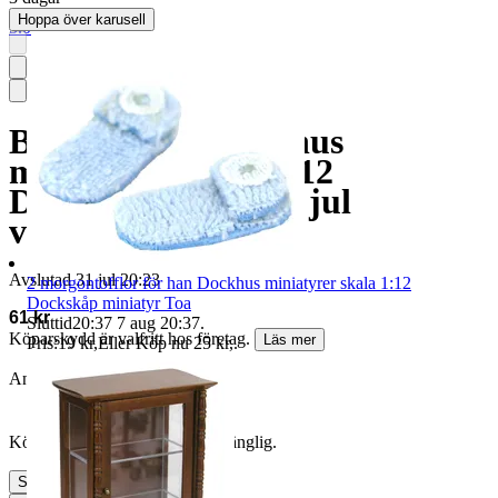
Hoppa över karusell
5.0
Blockljus jul Dockhus
miniatyrer skala 1:12
Dockskåp miniatyr jul
vardagsrum
Avslutad
31 jul 20:23
2 morgontofflor för han Dockhus miniatyrer skala 1:12
Dockskåp miniatyr Toa
61 kr
Sluttid
20:37
7 aug 20:37
.
Köparskydd är valfritt hos företag.
Läs mer
Pris:
19 kr
,
Eller Köp nu
25 kr
,
.
Annonsen avslutades utan köp
Köpförfrågan är tyvärr inte tillgänglig.
Slutade
31 jul 20:23