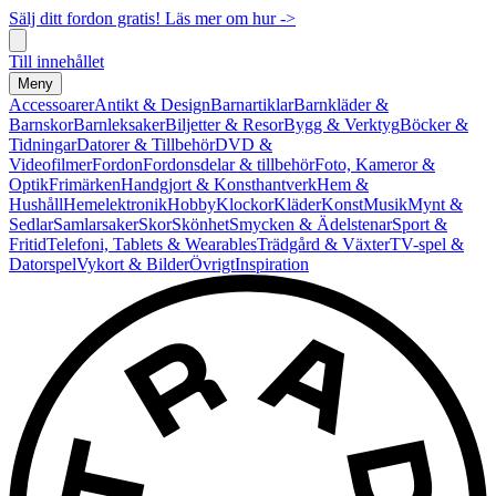
Sälj ditt fordon gratis! Läs mer om hur ->
Till innehållet
Meny
Accessoarer
Antikt & Design
Barnartiklar
Barnkläder &
Barnskor
Barnleksaker
Biljetter & Resor
Bygg & Verktyg
Böcker &
Tidningar
Datorer & Tillbehör
DVD &
Videofilmer
Fordon
Fordonsdelar & tillbehör
Foto, Kameror &
Optik
Frimärken
Handgjort & Konsthantverk
Hem &
Hushåll
Hemelektronik
Hobby
Klockor
Kläder
Konst
Musik
Mynt &
Sedlar
Samlarsaker
Skor
Skönhet
Smycken & Ädelstenar
Sport &
Fritid
Telefoni, Tablets & Wearables
Trädgård & Växter
TV-spel &
Datorspel
Vykort & Bilder
Övrigt
Inspiration