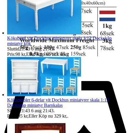
Köksbord vitt Dockhus miniatyrer skala 1:12 Dockskåp
miniatyr kök
Sluttid
21:43
6 aug 21:43
.
Pris:
98 kr
,
Eller Köp nu
113 kr
,
.
Köksmöbler 6-delar vit Dockhus miniatyrer skala 1:12
Dockskåp miniatyr Barnkalas
Sluttid
21:43
6 aug 21:43
.
Pris:
295 kr
,
Eller Köp nu
329 kr
,
.