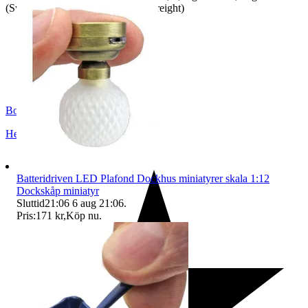
(Swedish crown worldwide price freight)
BoutiqueNo9
Helsingborg
,
Sverige
Batteridriven LED Plafond Dockhus miniatyrer skala 1:12
Dockskåp miniatyr
Sluttid
21:06
6 aug 21:06
.
Pris:
171 kr
,
Köp nu
.