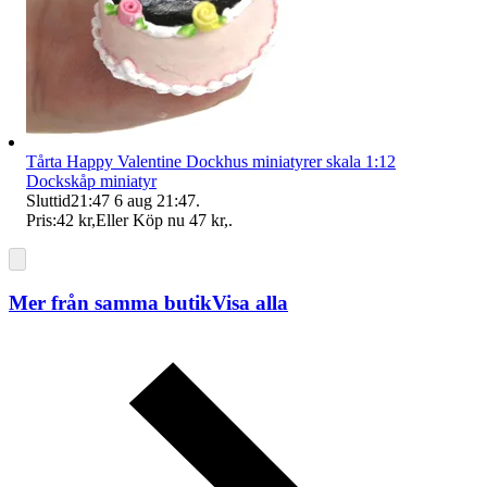
Tårta Happy Valentine Dockhus miniatyrer skala 1:12
Dockskåp miniatyr
Sluttid
21:47
6 aug 21:47
.
Pris:
42 kr
,
Eller Köp nu
47 kr
,
.
Mer från samma butik
Visa alla