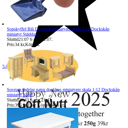
Sopskyffel Blå Dockhus miniatyrer skala 1:12 Dockskåp
miniatyr Städdax
Sluttid
21:07
6 aug 21:07
.
Pris:
34 kr
,
Köp nu
.
5.0
Sovrum 6-delar natur dockhus miniatyrer skala 1:12 Dockskåp
miniatyr Sport
Sluttid
21:43
6 aug 21:43
.
Pris:
395 kr
,
Eller Köp nu
466 kr
,
.