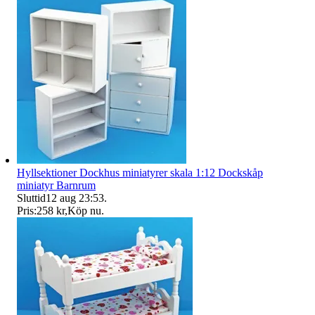
Hyllsektioner Dockhus miniatyrer skala 1:12 Dockskåp
miniatyr Barnrum
Sluttid
12 aug 23:53
.
Pris:
258 kr
,
Köp nu
.