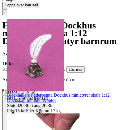
Hoppa över karusell
Haklapp Rosa Dockhus
miniatyrer skala 1:12
Dockskåp miniatyr barnrum
Avslutad
3 jul 07:52
16 kr
Köparskydd är valfritt hos företag.
Läs mer
Annonsen är avslutad. Såld med Köp nu.
Slutade
3 jul 07:52
Bläckhållare fjäderpenna Dockhus miniatyrer skala 1:12
Frakt
15 kr Annat fraktsätt
Dockskåp miniatyr Kontor
Sluttid
20:36
6 aug 20:36
.
Pris:
15 kr
,
Eller Köp nu
17 kr
,
.