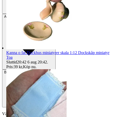
Avhämtning
Helsingborg, Sverige
Kanna o fat Dockhus miniatyrer skala 1:12 Dockskåp miniatyr
Toa
Sluttid
20:42
6 aug 20:42
.
Pris:
39 kr
,
Köp nu
.
Betalning
Via Tradera
Välj till köparskydd