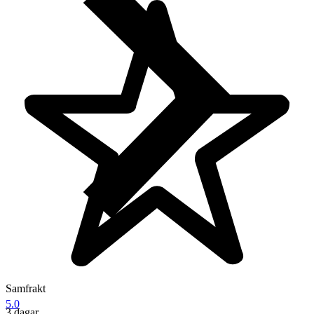
Samfrakt
5.0
3 dagar