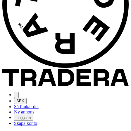
SEK
Så funkar det
Ny annons
Logga in
Skapa konto