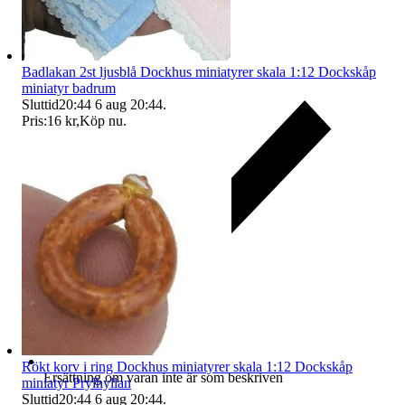
Badlakan 2st ljusblå Dockhus miniatyrer skala 1:12 Dockskåp
miniatyr badrum
Sluttid
20:44
6 aug 20:44
.
Pris:
16 kr
,
Köp nu
.
Rökt korv i ring Dockhus miniatyrer skala 1:12 Dockskåp
Ersättning om varan inte är som beskriven
miniatyr Prylhyllan
Sluttid
20:44
6 aug 20:44
.