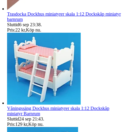
Trasdocka Dockhus miniatyrer skala 1:12 Dockskåp miniatyr
barnrum
Sluttid
6 sep 23:38
.
Pris:
22 kr
,
Köp nu
.
Våningssäng Dockhus miniatyrer skala 1:12 Dockskåp
miniatyr Barnrum
Sluttid
24 sep 21:43
.
Pris:
129 kr
,
Köp nu
.