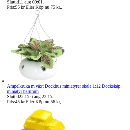
Sluttid
11 aug 00:01
.
Pris:
55 kr
,
Eller Köp nu
75 kr
,
.
Ampelkruka m växt Dockhus miniatyrer skala 1:12 Dockskåp
miniatyr barnrum
Sluttid
22:15
6 aug 22:15
.
Pris:
45 kr
,
Eller Köp nu
56 kr
,
.