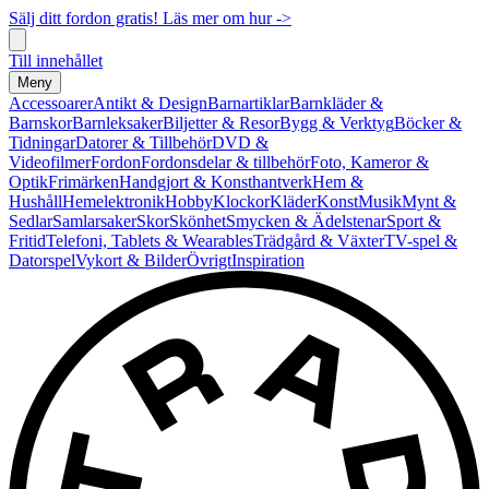
Sälj ditt fordon gratis! Läs mer om hur ->
Till innehållet
Meny
Accessoarer
Antikt & Design
Barnartiklar
Barnkläder &
Barnskor
Barnleksaker
Biljetter & Resor
Bygg & Verktyg
Böcker &
Tidningar
Datorer & Tillbehör
DVD &
Videofilmer
Fordon
Fordonsdelar & tillbehör
Foto, Kameror &
Optik
Frimärken
Handgjort & Konsthantverk
Hem &
Hushåll
Hemelektronik
Hobby
Klockor
Kläder
Konst
Musik
Mynt &
Sedlar
Samlarsaker
Skor
Skönhet
Smycken & Ädelstenar
Sport &
Fritid
Telefoni, Tablets & Wearables
Trädgård & Växter
TV-spel &
Datorspel
Vykort & Bilder
Övrigt
Inspiration