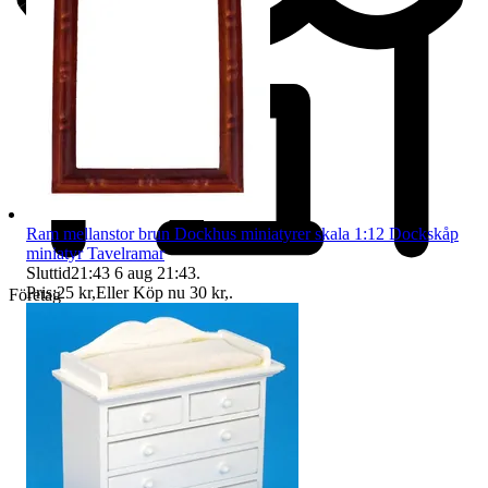
Ram mellanstor brun Dockhus miniatyrer skala 1:12 Dockskåp
miniatyr Tavelramar
Sluttid
21:43
6 aug 21:43
.
Pris:
25 kr
,
Eller Köp nu
30 kr
,
.
Företag