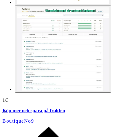
1
/
3
Köp mer och spara på frakten
BoutiqueNo9