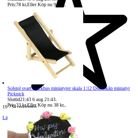
Pris:
78 kr
,
Eller Köp nu
91 kr
,
.
Solstol svart Dockhus miniatyrer skala 1:12 Dockskåp miniatyr
Picknick
Sluttid
21:43
6 aug 21:43
.
Pris:
33 kr
,
Eller Köp nu
38 kr
,
.
19 234 omdömen
Läs omdömen
Följ