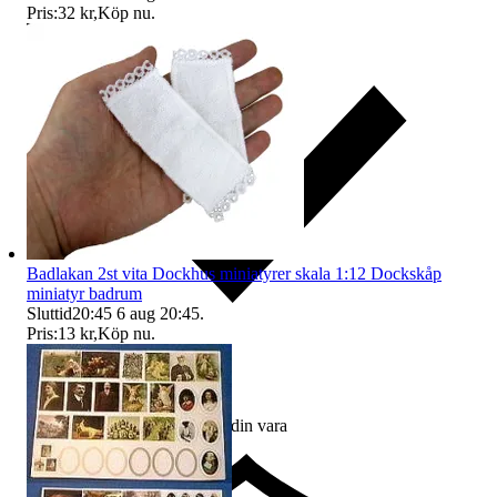
Pris:
32 kr
,
Köp nu
.
Badlakan 2st vita Dockhus miniatyrer skala 1:12 Dockskåp
miniatyr badrum
Sluttid
20:45
6 aug 20:45
.
Pris:
13 kr
,
Köp nu
.
Ersättning om du inte får din vara