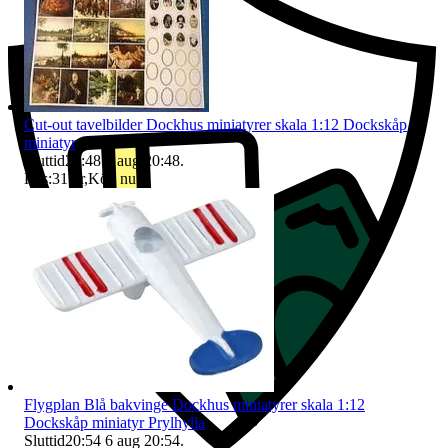
Cut-out tavelbilder Dockhus miniatyrer skala 1:12 Dockskåp
miniatyr
Sluttid
20:48
6 aug 20:48
.
Pris:
31 kr
,
Köp nu
.
Flygplan Blå bakvinge Dockhus miniatyrer skala 1:12
Dockskåp miniatyr Prylhylla
Sluttid
20:54
6 aug 20:54
.