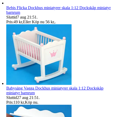
Bebis Flicka Dockhus miniatyrer skala 1:12 Dockskåp miniatyr
barnrum
Sluttid
7 aug 21:51
.
Pris:
49 kr
,
Eller Köp nu
56 kr
,
.
Babysäng Vagga Dockhus miniatyrer skala 1:12 Dockskåp
miniatyr barnrum
Sluttid
27 aug 21:51
.
Pris:
110 kr
,
Köp nu
.