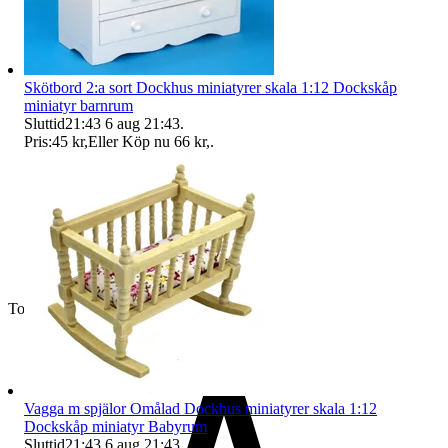
Skötbord 2:a sort Dockhus miniatyrer skala 1:12 Dockskåp
miniatyr barnrum
Sluttid
21:43
6 aug 21:43
.
Pris:
45 kr
,
Eller Köp nu
66 kr
,
.
Toppsäljare
Vagga m spjälor Omålad Dockhus miniatyrer skala 1:12
Dockskåp miniatyr Babyrum
Sluttid
21:43
6 aug 21:43
.