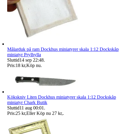
Målarduk på ram Dockhus miniatyrer skala 1:12 Dockskåp
miniatyr Prylhylla
Sluttid
14 sep 22:48
.
Pris:
18 kr
,
Köp nu
.
Kökskniv Liten Dockhus miniatyrer skala 1:12 Dockskåp
miniatyr Chark Butik
Sluttid
11 aug 00:01
.
Pris:
25 kr
,
Eller Köp nu
27 kr
,
.