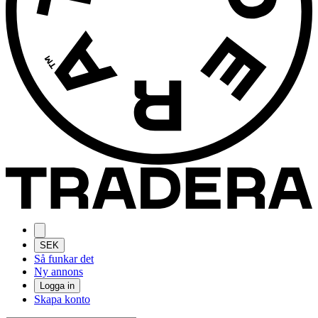
SEK
Så funkar det
Ny annons
Logga in
Skapa konto