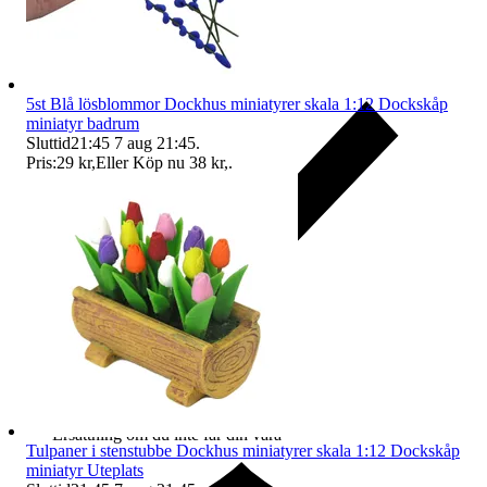
5st Blå lösblommor Dockhus miniatyrer skala 1:12 Dockskåp
miniatyr badrum
Sluttid
21:45
7 aug 21:45
.
Pris:
29 kr
,
Eller Köp nu
38 kr
,
.
Ersättning om du inte får din vara
Tulpaner i stenstubbe Dockhus miniatyrer skala 1:12 Dockskåp
miniatyr Uteplats