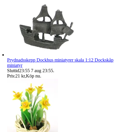
Prydnadsskepp Dockhus miniatyrer skala 1:12 Dockskåp
miniatyr
Sluttid
23:55
7 aug 23:55
.
Pris:
21 kr
,
Köp nu
.