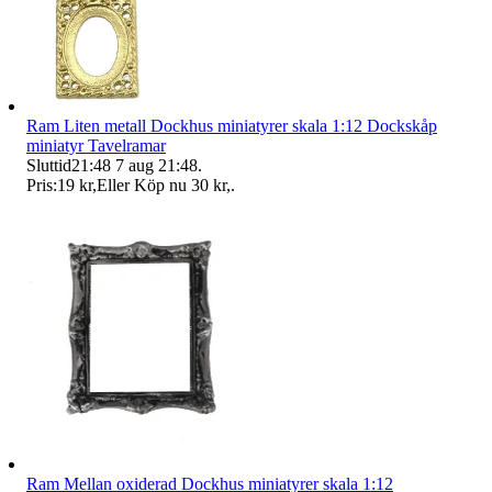
Ram Liten metall Dockhus miniatyrer skala 1:12 Dockskåp
miniatyr Tavelramar
Sluttid
21:48
7 aug 21:48
.
Pris:
19 kr
,
Eller Köp nu
30 kr
,
.
Ram Mellan oxiderad Dockhus miniatyrer skala 1:12