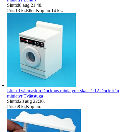
Sluttid
8 aug 21:48
.
Pris:
13 kr
,
Eller Köp nu
14 kr
,
.
Liten Tvättmaskin Dockhus miniatyrer skala 1:12 Dockskåp
miniatyr Tvättstuga
Sluttid
23 aug 22:30
.
Pris:
68 kr
,
Köp nu
.