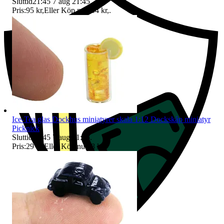
Sluttid
21:45
7 aug 21:45
.
Pris:
95 kr
,
Eller Köp nu
104 kr
,
.
Ice-Tea glas Dockhus miniatyrer skala 1:12 Dockskåp miniatyr
Picknick
Sluttid
21:45
7 aug 21:45
.
Pris:
29 kr
,
Eller Köp nu
38 kr
,
.