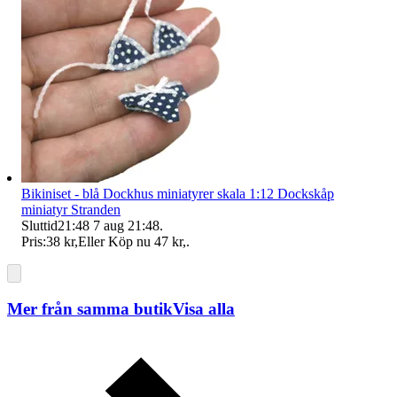
Bikiniset - blå Dockhus miniatyrer skala 1:12 Dockskåp
miniatyr Stranden
Sluttid
21:48
7 aug 21:48
.
Pris:
38 kr
,
Eller Köp nu
47 kr
,
.
Mer från samma butik
Visa alla