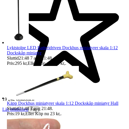
Lyktstolpe LED Batteridriven Dockhus miniatyrer skala 1:12
Dockskåp miniatyr
Sluttid
21:48
7 aug 21:48
.
Pris:
295 kr
,
Eller Köp nu
321 kr
,
.
19 242 omdömen
Käpp Dockhus miniatyrer skala 1:12 Dockskåp miniatyr Hall
Sluttid
21:48
7 aug 21:48
.
Läs omdömen
Följ
Pris:
19 kr
,
Eller Köp nu
23 kr
,
.