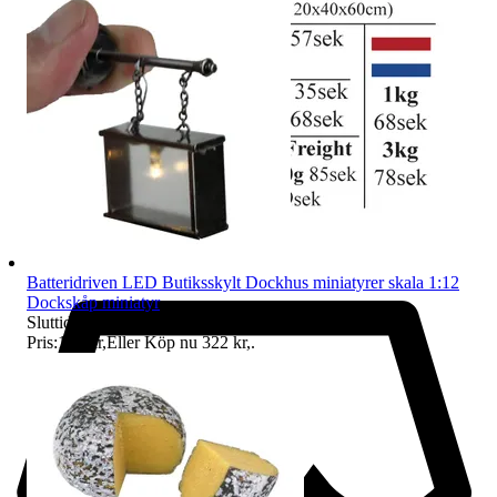
Batteridriven LED Butiksskylt Dockhus miniatyrer skala 1:12
Dockskåp miniatyr
Sluttid
21:48
7 aug 21:48
.
Pris:
195 kr
,
Eller Köp nu
322 kr
,
.