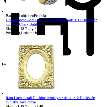
Badge på objektet:
Fri frakt
Delikatessost 2-del Dockhus miniatyrer skala 1:12 Dockskåp
miniatyr Chark Butik
Sluttid
21:48
7 aug 21:48
.
Pris:
25 kr
,
Ledande bud
.
Företag
Ram Liten metall Dockhus miniatyrer skala 1:12 Dockskåp
miniatyr Tavelramar
Sluttid
21:48
7 aug 21:48
.