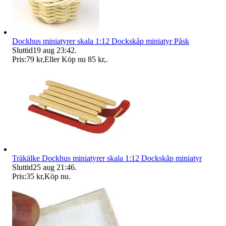
Dockhus miniatyrer skala 1:12 Dockskåp miniatyr Påsk
Sluttid
19 aug 23:42
.
Pris:
79 kr
,
Eller Köp nu
85 kr
,
.
Träkälke Dockhus miniatyrer skala 1:12 Dockskåp miniatyr
Sluttid
25 aug 21:46
.
Pris:
35 kr
,
Köp nu
.