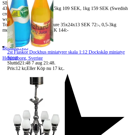
SEK, 100 gr
43 SEK, 250gr 85 SEK, 0,5kg 109 SEK, 1kg 159 SEK (Swedish
crown
worldwide price freight)
To Denmark 0,5-3kg measure 35x24x13 SEK 72:-, 0,5-3kg
measure 40x40x140cm SEK 144:-
BoutiqueNo9
2st Flaskor Dockhus miniatyrer skala 1:12 Dockskåp miniatyr
Sport
Helsingborg
,
Sverige
Sluttid
21:48
7 aug 21:48
.
Pris:
12 kr
,
Eller Köp nu
17 kr
,
.