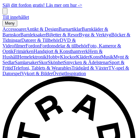
Sälj ditt fordon gratis! Läs mer om hur ->
Till innehållet
Meny
Accessoarer
Antikt & Design
Barnartiklar
Barnkläder &
Barnskor
Barnleksaker
Biljetter & Resor
Bygg & Verktyg
Böcker &
Tidningar
Datorer & Tillbehör
DVD &
Videofilmer
Fordon
Fordonsdelar & tillbehör
Foto, Kameror &
Optik
Frimärken
Handgjort & Konsthantverk
Hem &
Hushåll
Hemelektronik
Hobby
Klockor
Kläder
Konst
Musik
Mynt &
Sedlar
Samlarsaker
Skor
Skönhet
Smycken & Ädelstenar
Sport &
Fritid
Telefoni, Tablets & Wearables
Trädgård & Växter
TV-spel &
Datorspel
Vykort & Bilder
Övrigt
Inspiration