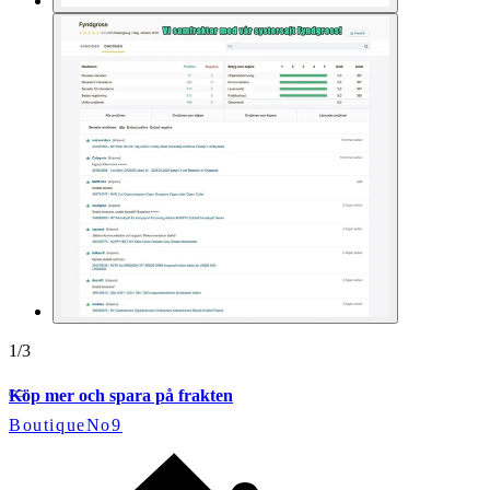
1
/
3
Köp mer och spara på frakten
BoutiqueNo9