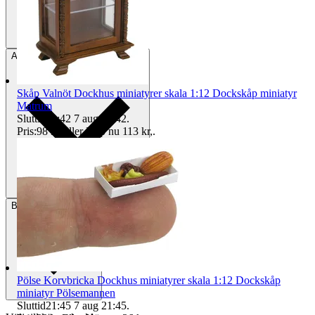
Avhämtning
Helsingborg, Sverige
Skåp Valnöt Dockhus miniatyrer skala 1:12 Dockskåp miniatyr
Matrum
Sluttid
20:42
7 aug 20:42
.
Pris:
98 kr
,
Eller Köp nu
113 kr
,
.
Betalning
Via Tradera
Pölse Korvbricka Dockhus miniatyrer skala 1:12 Dockskåp
miniatyr Pölsemannen
Sluttid
21:45
7 aug 21:45
.