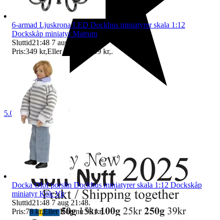
6-armad Ljuskrona LED Dockhus miniatyrer skala 1:12
Dockskåp miniatyr Matrum
Sluttid
21:48
7 aug 21:48
.
Pris:
349 kr
,
Eller Köp nu
399 kr
,
.
5.0
Docka Olof porslin Dockhus miniatyrer skala 1:12 Dockskåp
miniatyr Kök Vit
Sluttid
21:48
7 aug 21:48
.
Pris:
78 kr
,
Eller Köp nu
98 kr
,
.