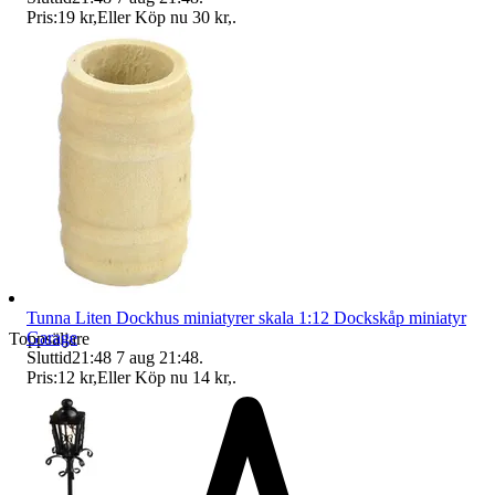
Pris:
19 kr
,
Eller Köp nu
30 kr
,
.
Tunna Liten Dockhus miniatyrer skala 1:12 Dockskåp miniatyr
Garage
Toppsäljare
Sluttid
21:48
7 aug 21:48
.
Pris:
12 kr
,
Eller Köp nu
14 kr
,
.