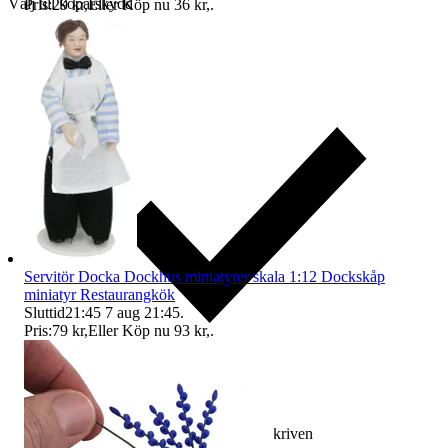
Välj till köparskydd
Pris:
29 kr
,
Eller Köp nu
36 kr
,
.
Servitör Docka Dockhus miniatyrer skala 1:12 Dockskåp
miniatyr Restaurangkök
Sluttid
21:45
7 aug 21:45
.
Pris:
79 kr
,
Eller Köp nu
93 kr
,
.
Ersättning om varan inte är som beskriven