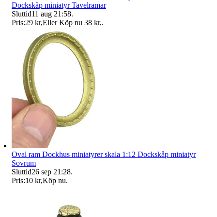
Dockskåp miniatyr Tavelramar
Sluttid
11 aug 21:58
.
Pris:
29 kr
,
Eller Köp nu
38 kr
,
.
Oval ram Dockhus miniatyrer skala 1:12 Dockskåp miniatyr
Sovrum
Sluttid
26 sep 21:28
.
Pris:
10 kr
,
Köp nu
.