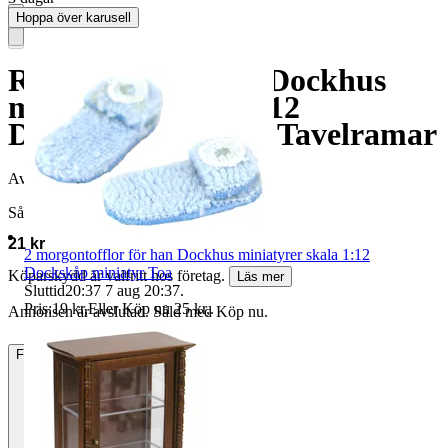
Hoppa över karusell
Ram Liten gyllene Dockhus
miniatyrer skala 1:12
Dockskåp miniatyr Tavelramar
Avslutad
10 jul 19:44
Såld för
21 kr
2 morgontofflor för han Dockhus miniatyrer skala 1:12
Dockskåp miniatyr Toa
Köparskydd är valfritt hos företag.
Läs mer
Sluttid
20:37
7 aug 20:37
.
Pris:
19 kr
,
Eller Köp nu
25 kr
,
.
Annonsen är avslutad. Såld med Köp nu.
Frakt
15 kr Annat fraktsätt