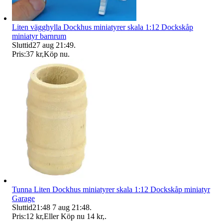
Liten vägghylla Dockhus miniatyrer skala 1:12 Dockskåp
miniatyr barnrum
Sluttid
27 aug 21:49
.
Pris:
37 kr
,
Köp nu
.
Tunna Liten Dockhus miniatyrer skala 1:12 Dockskåp miniatyr
Garage
Sluttid
21:48
7 aug 21:48
.
Pris:
12 kr
,
Eller Köp nu
14 kr
,
.