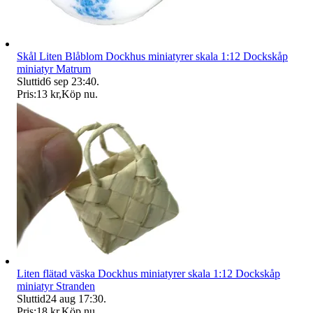
Skål Liten Blåblom Dockhus miniatyrer skala 1:12 Dockskåp
miniatyr Matrum
Sluttid
6 sep 23:40
.
Pris:
13 kr
,
Köp nu
.
Liten flätad väska Dockhus miniatyrer skala 1:12 Dockskåp
miniatyr Stranden
Sluttid
24 aug 17:30
.
Pris:
18 kr
,
Köp nu
.