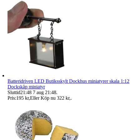
Batteridriven LED Butiksskylt Dockhus miniatyrer skala 1:12
Dockskåp miniatyr
Sluttid
21:48
7 aug 21:48
.
Pris:
195 kr
,
Eller Köp nu
322 kr
,
.