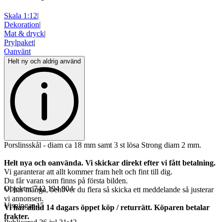
Skala 1:12
|
Dekoration
|
Mat & dryck
|
Prylpaket
|
Oanvänt
Helt ny och aldrig använd
Porslinsskål - diam ca 18 mm samt 3 st lösa Strong diam 2 mm.
Helt nya och oanvända. Vi skickar direkt efter vi fått betalning.
Vi garanterar att allt kommer fram helt och fint till dig.
Du får varan som finns på första bilden.
Objektnr
742 194 904
Vi har många, behöver du flera så skicka ett meddelande så justerar
vi annonsen.
Visningar
15
Vi har alltid 14 dagars öppet köp / returrätt. Köparen betalar
frakter.