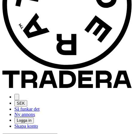
SEK
Så funkar det
Ny annons
Logga in
Skapa konto