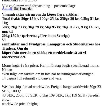
Publicerad
26 jul 21:43
Vikt ca 9 gram med förpackning + postemballag
e
Anmäl
Sälj liknande
Vi samfraktar gärna om du köper flera artiklar.
Total frakt: 50gr 15 kr, 100gr 25 kr, 250gr 39 kr, 0,5kg 51 kr,
1kg
59kr, 2kg 73 kr, 3kg 79 kr, 5kg 95 kr, 7kg 119 kr, 9 kg 145 kr,
upp till
20kg 159 kr (priserna gäller inom Sverige)
Vi
samfraktar med Fyndgross, Lampgross och Studentgross hos
Tradera. Om du
köper från mer än en skicka ett meddelande så att vi
observerar det.
Moms ingår i våra priser. Har ni företag begär specificerad moms.
Ni kan
även fråga om faktura om ni inte har betalningsanmärkningar.
14 dagars full returrätt vid oanvänd vara.
We also ship abroad worldwide. Freightcharge worldwide 50gr 33
SEK, 100 gr
43 SEK, 250gr 85 SEK, 0,5kg 109 SEK, 1kg 159 SEK (Swedish
crown
worldwide price freight)