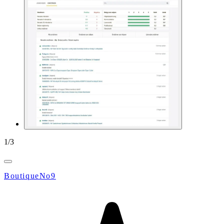
1
/
3
BoutiqueNo9