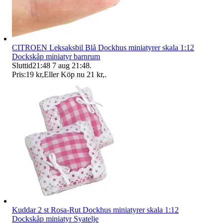
CITROEN Leksaksbil Blå Dockhus miniatyrer skala 1:12
Dockskåp miniatyr barnrum
Sluttid
21:48
7 aug 21:48
.
Pris:
19 kr
,
Eller Köp nu
21 kr
,
.
Kuddar 2 st Rosa-Rut Dockhus miniatyrer skala 1:12
Dockskåp miniatyr Syatelje