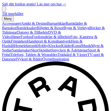
Sälj ditt fordon gratis! Läs mer om hur ->
Till innehållet
Meny
Accessoarer
Antikt & Design
Barnartiklar
Barnkläder &
Barnskor
Barnleksaker
Biljetter & Resor
Bygg & Verktyg
Böcker &
Tidningar
Datorer & Tillbehör
DVD &
Videofilmer
Fordon
Fordonsdelar & tillbehör
Foto, Kameror &
Optik
Frimärken
Handgjort & Konsthantverk
Hem &
Hushåll
Hemelektronik
Hobby
Klockor
Kläder
Konst
Musik
Mynt &
Sedlar
Samlarsaker
Skor
Skönhet
Smycken & Ädelstenar
Sport &
Fritid
Telefoni, Tablets & Wearables
Trädgård & Växter
TV-spel &
Datorspel
Vykort & Bilder
Övrigt
Inspiration