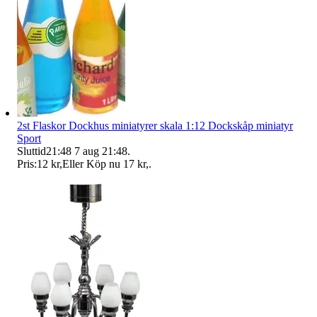
2st Flaskor Dockhus miniatyrer skala 1:12 Dockskåp miniatyr
Sport
Sluttid
21:48
7 aug 21:48
.
Pris:
12 kr
,
Eller Köp nu
17 kr
,
.