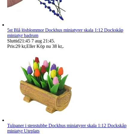
5st Blå lösblommor Dockhus miniatyrer skala 1:12 Dockskåp
miniatyr badrum
Sluttid
21:45
7 aug 21:45
.
Pris:
29 kr
,
Eller Köp nu
38 kr
,
.
Tulpaner i stenstubbe Dockhus miniatyrer skala 1:12 Dockskåp
miniatyr Uteplats