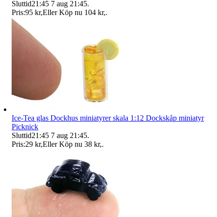
Sluttid
21:45
7 aug 21:45
.
Pris:
95 kr
,
Eller Köp nu
104 kr
,
.
Ice-Tea glas Dockhus miniatyrer skala 1:12 Dockskåp miniatyr
Picknick
Sluttid
21:45
7 aug 21:45
.
Pris:
29 kr
,
Eller Köp nu
38 kr
,
.