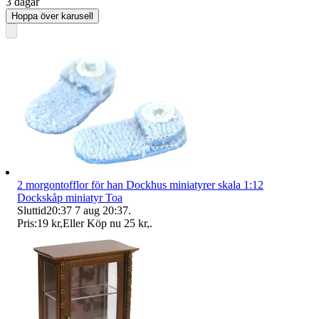
3 dagar
Hoppa över karusell
2 morgontofflor för han Dockhus miniatyrer skala 1:12
Dockskåp miniatyr Toa
Sluttid
20:37
7 aug 20:37
.
Pris:
19 kr
,
Eller Köp nu
25 kr
,
.