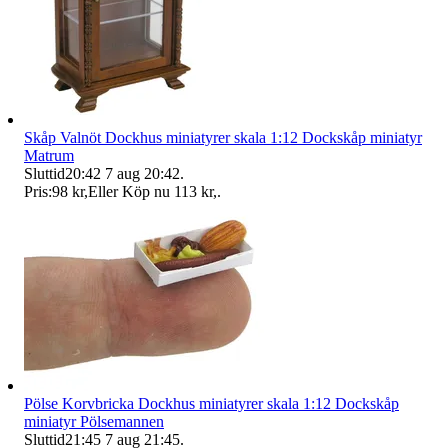
Skåp Valnöt Dockhus miniatyrer skala 1:12 Dockskåp miniatyr
Matrum
Sluttid
20:42
7 aug 20:42
.
Pris:
98 kr
,
Eller Köp nu
113 kr
,
.
Pölse Korvbricka Dockhus miniatyrer skala 1:12 Dockskåp
miniatyr Pölsemannen
Sluttid
21:45
7 aug 21:45
.