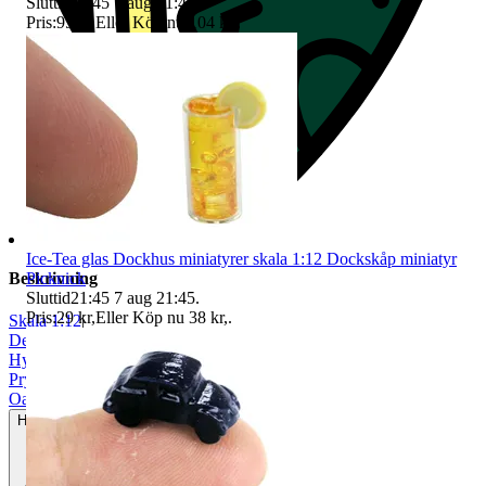
Sluttid
21:45
7 aug 21:45
.
Pris:
95 kr
,
Eller Köp nu
104 kr
,
.
Ice-Tea glas Dockhus miniatyrer skala 1:12 Dockskåp miniatyr
Picknick
Beskrivning
Sluttid
21:45
7 aug 21:45
.
Pris:
29 kr
,
Eller Köp nu
38 kr
,
.
Skala 1:12
|
Dekoration
|
Hyllor & skåp
|
Prylpaket
|
Oanvänt
Helt ny och aldrig använd