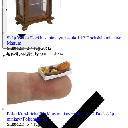
Betalning
Via Tradera
Skåp Valnöt Dockhus miniatyrer skala 1:12 Dockskåp miniatyr
Matrum
Sluttid
20:42
7 aug 20:42
.
Pris:
98 kr
,
Eller Köp nu
113 kr
,
.
Välj till köparskydd
Pölse Korvbricka Dockhus miniatyrer skala 1:12 Dockskåp
miniatyr Pölsemannen
Sluttid
21:45
7 aug 21:45
.