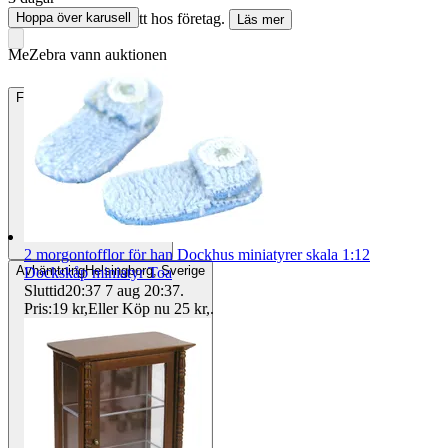
Hoppa över karusell
Köparskydd är valfritt hos företag.
Läs mer
MeZebra vann auktionen
Frakt
15 kr Annat fraktsätt
2 morgontofflor för han Dockhus miniatyrer skala 1:12
Avhämtning
Helsingborg, Sverige
Dockskåp miniatyr Toa
Sluttid
20:37
7 aug 20:37
.
Pris:
19 kr
,
Eller Köp nu
25 kr
,
.