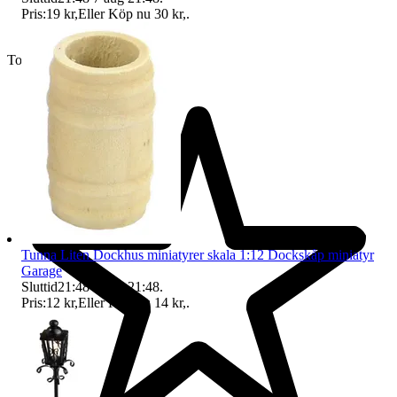
Pris:
19 kr
,
Eller Köp nu
30 kr
,
.
Toppsäljare
Tunna Liten Dockhus miniatyrer skala 1:12 Dockskåp miniatyr
Garage
Sluttid
21:48
7 aug 21:48
.
Pris:
12 kr
,
Eller Köp nu
14 kr
,
.