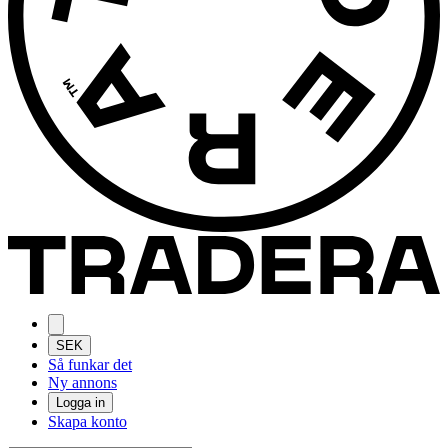
SEK
Så funkar det
Ny annons
Logga in
Skapa konto