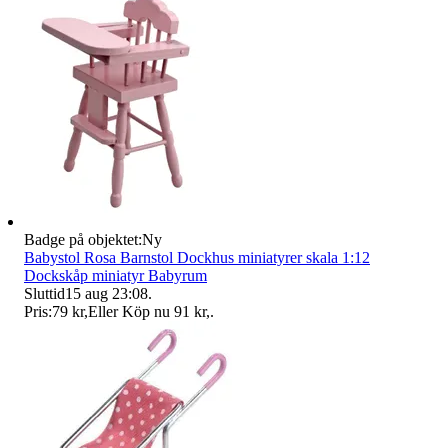
Badge på objektet:
Ny
Babystol Rosa Barnstol Dockhus miniatyrer skala 1:12
Dockskåp miniatyr Babyrum
Sluttid
15 aug 23:08
.
Pris:
79 kr
,
Eller Köp nu
91 kr
,
.