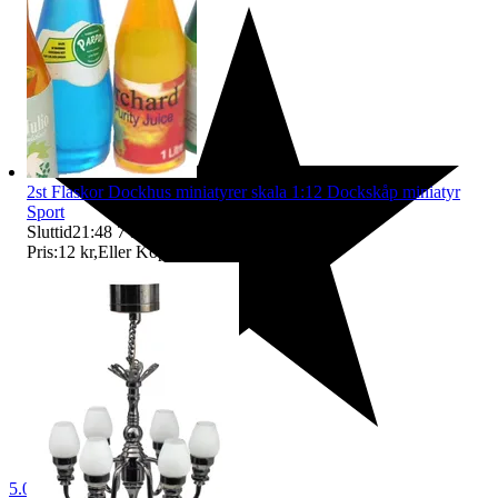
2st Flaskor Dockhus miniatyrer skala 1:12 Dockskåp miniatyr
Sport
Sluttid
21:48
7 aug 21:48
.
Pris:
12 kr
,
Eller Köp nu
17 kr
,
.
5.0