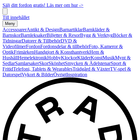
Sälj ditt fordon gratis! Läs mer om hur ->
Till innehållet
Meny
Accessoarer
Antikt & Design
Barnartiklar
Barnkläder &
Barnskor
Barnleksaker
Biljetter & Resor
Bygg & Verktyg
Böcker &
Tidningar
Datorer & Tillbehör
DVD &
Videofilmer
Fordon
Fordonsdelar & tillbehör
Foto, Kameror &
Optik
Frimärken
Handgjort & Konsthantverk
Hem &
Hushåll
Hemelektronik
Hobby
Klockor
Kläder
Konst
Musik
Mynt &
Sedlar
Samlarsaker
Skor
Skönhet
Smycken & Ädelstenar
Sport &
Fritid
Telefoni, Tablets & Wearables
Trädgård & Växter
TV-spel &
Datorspel
Vykort & Bilder
Övrigt
Inspiration