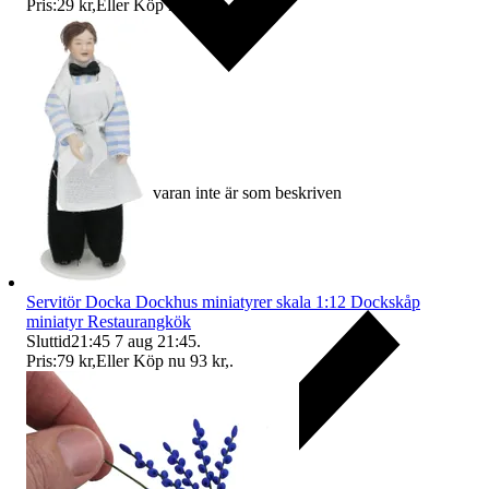
Pris:
29 kr
,
Eller Köp nu
36 kr
,
.
Ersättning om varan inte är som beskriven
Servitör Docka Dockhus miniatyrer skala 1:12 Dockskåp
miniatyr Restaurangkök
Sluttid
21:45
7 aug 21:45
.
Pris:
79 kr
,
Eller Köp nu
93 kr
,
.