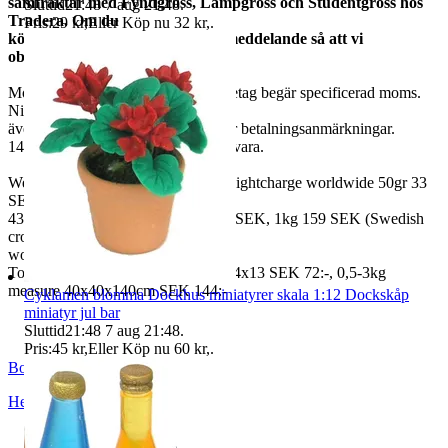
samfraktar med Fyndgross, Lampgross och Studentgross hos
Sluttid
21:48
7 aug 21:48
.
Tradera. Om du
Pris:
29 kr
,
Eller Köp nu
32 kr
,
.
köper från mer än en skicka ett meddelande så att vi
observerar det.
Moms ingår i våra priser. Har ni företag begär specificerad moms.
Ni kan
även fråga om faktura om ni inte har betalningsanmärkningar.
14 dagars full returrätt vid oanvänd vara.
We also ship abroad worldwide. Freightcharge worldwide 50gr 33
SEK, 100 gr
43 SEK, 250gr 85 SEK, 0,5kg 109 SEK, 1kg 159 SEK (Swedish
crown
worldwide price freight)
To Denmark 0,5-3kg measure 35x24x13 SEK 72:-, 0,5-3kg
measure 40x40x140cm SEK 144:-
Cyklamen blomma Dockhus miniatyrer skala 1:12 Dockskåp
miniatyr jul bar
Sluttid
21:48
7 aug 21:48
.
Pris:
45 kr
,
Eller Köp nu
60 kr
,
.
BoutiqueNo9
Helsingborg
,
Sverige