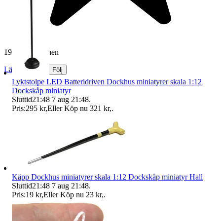
19 236 omdömen
Läs omdömen
Följ
Lyktstolpe LED Batteridriven Dockhus miniatyrer skala 1:12
Dockskåp miniatyr
Sluttid
21:48
7 aug 21:48
.
Pris:
295 kr
,
Eller Köp nu
321 kr
,
.
Käpp Dockhus miniatyrer skala 1:12 Dockskåp miniatyr Hall
Sluttid
21:48
7 aug 21:48
.
Pris:
19 kr
,
Eller Köp nu
23 kr
,
.