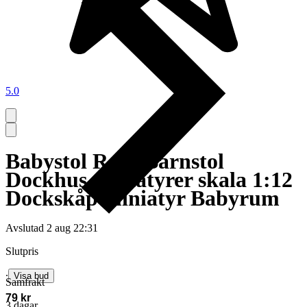
5.0
Babystol Rosa Barnstol
Dockhus miniatyrer skala 1:12
Dockskåp miniatyr Babyrum
Avslutad
2 aug 22:31
Slutpris
∙
Visa bud
Samfrakt
79 kr
3 dagar