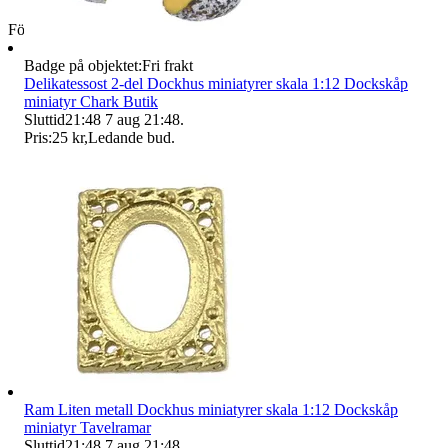
Företag
Badge på objektet:
Fri frakt
Delikatessost 2-del Dockhus miniatyrer skala 1:12 Dockskåp
miniatyr Chark Butik
Sluttid
21:48
7 aug 21:48
.
Pris:
25 kr
,
Ledande bud
.
Ram Liten metall Dockhus miniatyrer skala 1:12 Dockskåp
miniatyr Tavelramar
Sluttid
21:48
7 aug 21:48
.