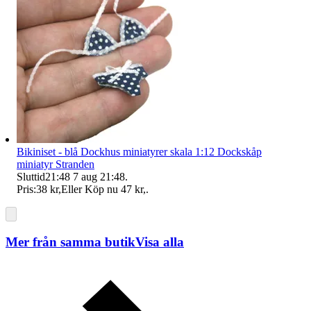
Bikiniset - blå Dockhus miniatyrer skala 1:12 Dockskåp
miniatyr Stranden
Sluttid
21:48
7 aug 21:48
.
Pris:
38 kr
,
Eller Köp nu
47 kr
,
.
Mer från samma butik
Visa alla