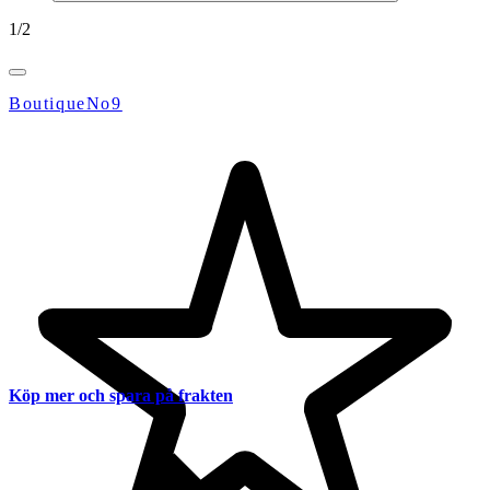
1
/
2
BoutiqueNo9
Köp mer och spara på frakten