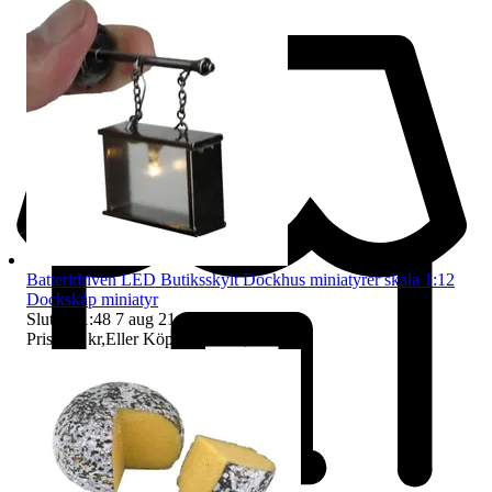
Batteridriven LED Butiksskylt Dockhus miniatyrer skala 1:12
Dockskåp miniatyr
Sluttid
21:48
7 aug 21:48
.
Pris:
195 kr
,
Eller Köp nu
322 kr
,
.