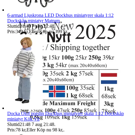
6-armad Ljuskrona LED Dockhus miniatyrer skala 1:12
Dockskåp miniatyr Matrum
Sluttid
21:48
7 aug 21:48
.
Pris:
349 kr
,
Eller Köp nu
399 kr
,
.
Docka Olof porslin Dockhus miniatyrer skala 1:12 Dockskåp
miniatyr Kök Vit
Sluttid
21:48
7 aug 21:48
.
Pris:
78 kr
,
Eller Köp nu
98 kr
,
.