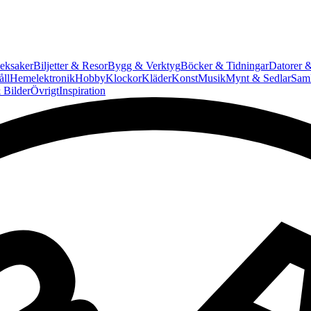
eksaker
Biljetter & Resor
Bygg & Verktyg
Böcker & Tidningar
Datorer &
ll
Hemelektronik
Hobby
Klockor
Kläder
Konst
Musik
Mynt & Sedlar
Saml
 Bilder
Övrigt
Inspiration