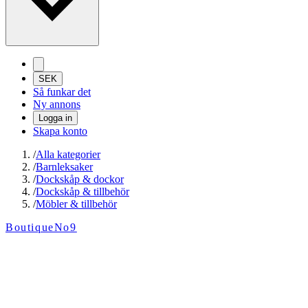
SEK
Så funkar det
Ny annons
Logga in
Skapa konto
/
Alla kategorier
/
Barnleksaker
/
Dockskåp & dockor
/
Dockskåp & tillbehör
/
Möbler & tillbehör
BoutiqueNo9