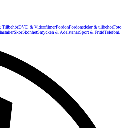
 Tillbehör
DVD & Videofilmer
Fordon
Fordonsdelar & tillbehör
Foto,
arsaker
Skor
Skönhet
Smycken & Ädelstenar
Sport & Fritid
Telefoni,