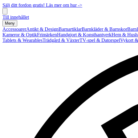
Sälj ditt fordon gratis! Läs mer om hur ->
Till innehållet
Meny
Accessoarer
Antikt & Design
Barnartiklar
Barnkläder & Barnskor
Barnl
Kameror & Optik
Frimärken
Handgjort & Konsthantverk
Hem & Hushå
Tablets & Wearables
Trädgård & Växter
TV-spel & Datorspel
Vykort &