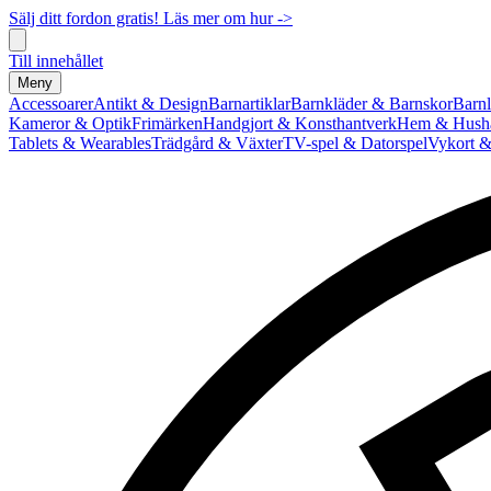
Sälj ditt fordon gratis! Läs mer om hur ->
Till innehållet
Meny
Accessoarer
Antikt & Design
Barnartiklar
Barnkläder & Barnskor
Barnl
Kameror & Optik
Frimärken
Handgjort & Konsthantverk
Hem & Hushå
Tablets & Wearables
Trädgård & Växter
TV-spel & Datorspel
Vykort &