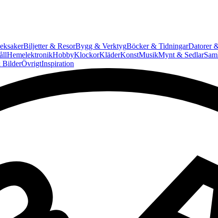
eksaker
Biljetter & Resor
Bygg & Verktyg
Böcker & Tidningar
Datorer &
ll
Hemelektronik
Hobby
Klockor
Kläder
Konst
Musik
Mynt & Sedlar
Saml
 Bilder
Övrigt
Inspiration