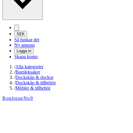
SEK
Så funkar det
Ny annons
Logga in
Skapa konto
/
Alla kategorier
/
Barnleksaker
/
Dockskåp & dockor
/
Dockskåp & tillbehör
/
Möbler & tillbehör
BoutiqueNo9