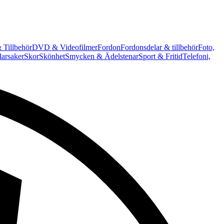
 Tillbehör
DVD & Videofilmer
Fordon
Fordonsdelar & tillbehör
Foto,
arsaker
Skor
Skönhet
Smycken & Ädelstenar
Sport & Fritid
Telefoni,