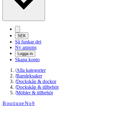
SEK
Så funkar det
Ny annons
Logga in
Skapa konto
/
Alla kategorier
/
Barnleksaker
/
Dockskåp & dockor
/
Dockskåp & tillbehör
/
Möbler & tillbehör
BoutiqueNo9