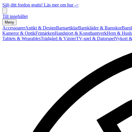
Sälj ditt fordon gratis! Läs mer om hur ->
Till innehållet
Meny
Accessoarer
Antikt & Design
Barnartiklar
Barnkläder & Barnskor
Barnl
Kameror & Optik
Frimärken
Handgjort & Konsthantverk
Hem & Hushå
Tablets & Wearables
Trädgård & Växter
TV-spel & Datorspel
Vykort &