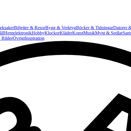
eksaker
Biljetter & Resor
Bygg & Verktyg
Böcker & Tidningar
Datorer &
ll
Hemelektronik
Hobby
Klockor
Kläder
Konst
Musik
Mynt & Sedlar
Saml
 Bilder
Övrigt
Inspiration