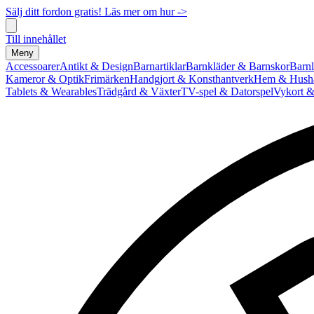
Sälj ditt fordon gratis! Läs mer om hur ->
Till innehållet
Meny
Accessoarer
Antikt & Design
Barnartiklar
Barnkläder & Barnskor
Barnl
Kameror & Optik
Frimärken
Handgjort & Konsthantverk
Hem & Hushå
Tablets & Wearables
Trädgård & Växter
TV-spel & Datorspel
Vykort &