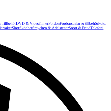
 Tillbehör
DVD & Videofilmer
Fordon
Fordonsdelar & tillbehör
Foto,
arsaker
Skor
Skönhet
Smycken & Ädelstenar
Sport & Fritid
Telefoni,