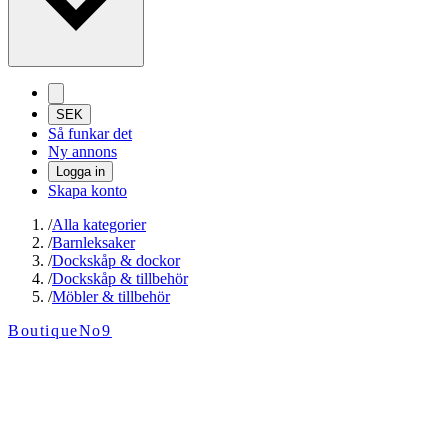
SEK
Så funkar det
Ny annons
Logga in
Skapa konto
/
Alla kategorier
/
Barnleksaker
/
Dockskåp & dockor
/
Dockskåp & tillbehör
/
Möbler & tillbehör
BoutiqueNo9