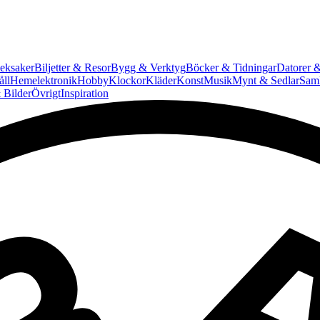
eksaker
Biljetter & Resor
Bygg & Verktyg
Böcker & Tidningar
Datorer &
ll
Hemelektronik
Hobby
Klockor
Kläder
Konst
Musik
Mynt & Sedlar
Saml
 Bilder
Övrigt
Inspiration