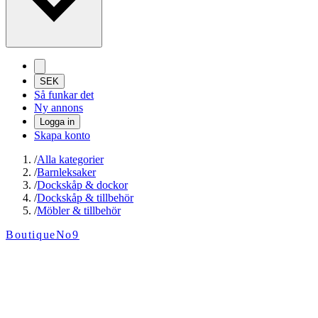
SEK
Så funkar det
Ny annons
Logga in
Skapa konto
/
Alla kategorier
/
Barnleksaker
/
Dockskåp & dockor
/
Dockskåp & tillbehör
/
Möbler & tillbehör
BoutiqueNo9