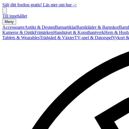
Sälj ditt fordon gratis! Läs mer om hur ->
Till innehållet
Meny
Accessoarer
Antikt & Design
Barnartiklar
Barnkläder & Barnskor
Barnl
Kameror & Optik
Frimärken
Handgjort & Konsthantverk
Hem & Hushå
Tablets & Wearables
Trädgård & Växter
TV-spel & Datorspel
Vykort &