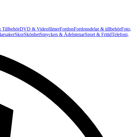
 Tillbehör
DVD & Videofilmer
Fordon
Fordonsdelar & tillbehör
Foto,
arsaker
Skor
Skönhet
Smycken & Ädelstenar
Sport & Fritid
Telefoni,