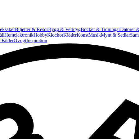
eksaker
Biljetter & Resor
Bygg & Verktyg
Böcker & Tidningar
Datorer &
ll
Hemelektronik
Hobby
Klockor
Kläder
Konst
Musik
Mynt & Sedlar
Saml
 Bilder
Övrigt
Inspiration