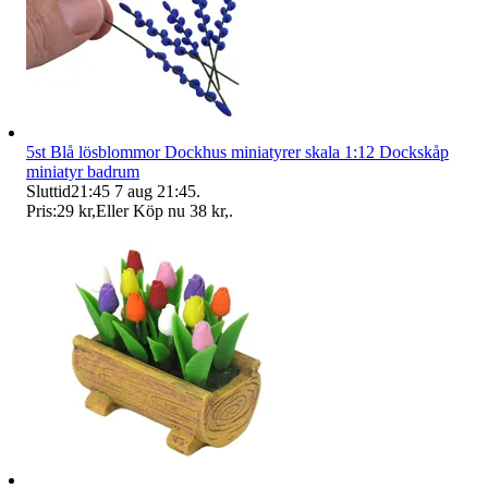
5st Blå lösblommor Dockhus miniatyrer skala 1:12 Dockskåp
miniatyr badrum
Sluttid
21:45
7 aug 21:45
.
Pris:
29 kr
,
Eller Köp nu
38 kr
,
.