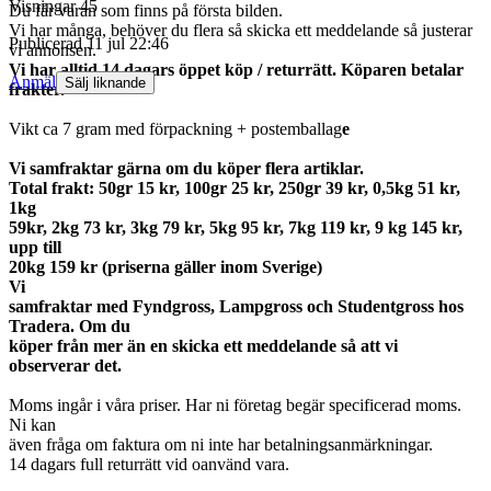
Visningar
45
Du får varan som finns på första bilden.
Vi har många, behöver du flera så skicka ett meddelande så justerar
Publicerad
11 jul 22:46
vi annonsen.
Vi har alltid 14 dagars öppet köp / returrätt. Köparen betalar
Anmäl
Sälj liknande
frakter.
Vikt ca 7 gram med förpackning + postemballag
e
Vi samfraktar gärna om du köper flera artiklar.
Total frakt: 50gr 15 kr, 100gr 25 kr, 250gr 39 kr, 0,5kg 51 kr,
1kg
59kr, 2kg 73 kr, 3kg 79 kr, 5kg 95 kr, 7kg 119 kr, 9 kg 145 kr,
upp till
20kg 159 kr (priserna gäller inom Sverige)
Vi
samfraktar med Fyndgross, Lampgross och Studentgross hos
Tradera. Om du
köper från mer än en skicka ett meddelande så att vi
observerar det.
Moms ingår i våra priser. Har ni företag begär specificerad moms.
Ni kan
även fråga om faktura om ni inte har betalningsanmärkningar.
14 dagars full returrätt vid oanvänd vara.