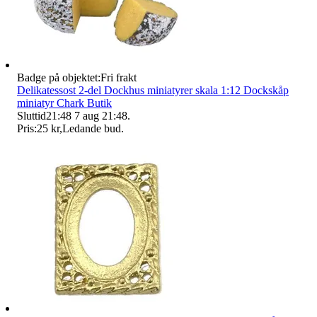
Badge på objektet:
Fri frakt
Delikatessost 2-del Dockhus miniatyrer skala 1:12 Dockskåp
miniatyr Chark Butik
Sluttid
21:48
7 aug 21:48
.
Pris:
25 kr
,
Ledande bud
.