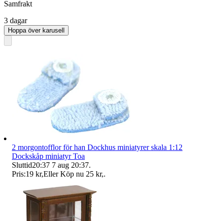
Samfrakt
3 dagar
Hoppa över karusell
2 morgontofflor för han Dockhus miniatyrer skala 1:12
Dockskåp miniatyr Toa
Sluttid
20:37
7 aug 20:37
.
Pris:
19 kr
,
Eller Köp nu
25 kr
,
.