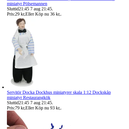
miniatyr Pölsemannen
Sluttid
21:45
7 aug 21:45
.
Pris:
29 kr
,
Eller Köp nu
36 kr
,
.
Servitör Docka Dockhus miniatyrer skala 1:12 Dockskåp
miniatyr Restaurangkök
Sluttid
21:45
7 aug 21:45
.
Pris:
79 kr
,
Eller Köp nu
93 kr
,
.