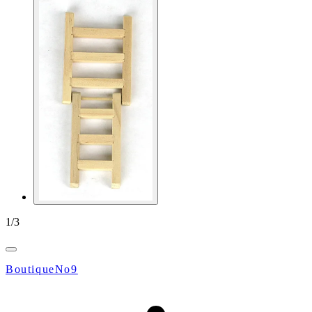
1
/
3
BoutiqueNo9