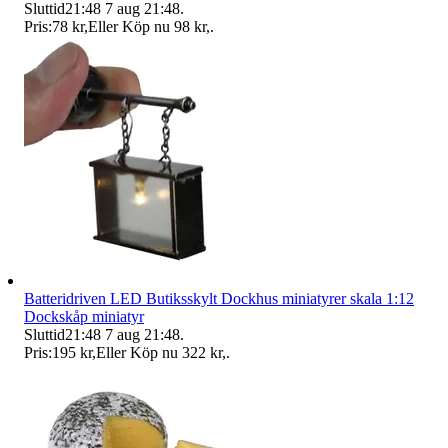
Sluttid
21:48
7 aug 21:48
.
Pris:
78 kr
,
Eller Köp nu
98 kr
,
.
Batteridriven LED Butiksskylt Dockhus miniatyrer skala 1:12
Dockskåp miniatyr
Sluttid
21:48
7 aug 21:48
.
Pris:
195 kr
,
Eller Köp nu
322 kr
,
.