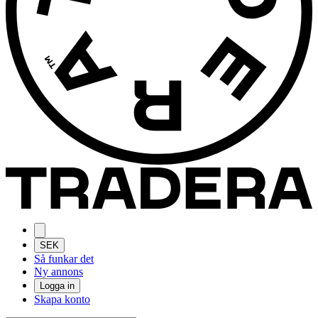
SEK
Så funkar det
Ny annons
Logga in
Skapa konto