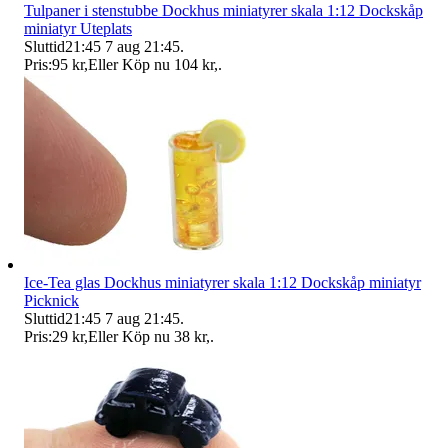
Tulpaner i stenstubbe Dockhus miniatyrer skala 1:12 Dockskåp
miniatyr Uteplats
Sluttid
21:45
7 aug 21:45
.
Pris:
95 kr
,
Eller Köp nu
104 kr
,
.
Ice-Tea glas Dockhus miniatyrer skala 1:12 Dockskåp miniatyr
Picknick
Sluttid
21:45
7 aug 21:45
.
Pris:
29 kr
,
Eller Köp nu
38 kr
,
.