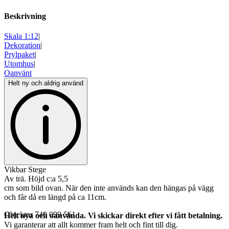
Beskrivning
Skala 1:12
|
Dekoration
|
Prylpaket
|
Utomhus
|
Oanvänt
Helt ny och aldrig använd
Vikbar Stege
Av trä. Höjd c:a 5,5
cm som bild ovan. När den inte används kan den hängas på vägg
och får då en längd på ca 11cm.
Objektnr
740 099 561
Helt nya och oanvända. Vi skickar direkt efter vi fått betalning.
Vi garanterar att allt kommer fram helt och fint till dig.