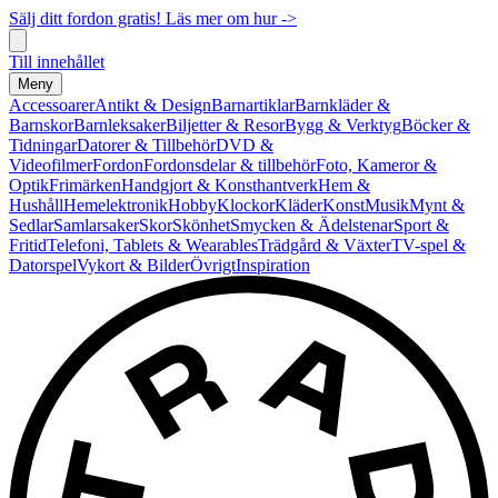
Sälj ditt fordon gratis! Läs mer om hur ->
Till innehållet
Meny
Accessoarer
Antikt & Design
Barnartiklar
Barnkläder &
Barnskor
Barnleksaker
Biljetter & Resor
Bygg & Verktyg
Böcker &
Tidningar
Datorer & Tillbehör
DVD &
Videofilmer
Fordon
Fordonsdelar & tillbehör
Foto, Kameror &
Optik
Frimärken
Handgjort & Konsthantverk
Hem &
Hushåll
Hemelektronik
Hobby
Klockor
Kläder
Konst
Musik
Mynt &
Sedlar
Samlarsaker
Skor
Skönhet
Smycken & Ädelstenar
Sport &
Fritid
Telefoni, Tablets & Wearables
Trädgård & Växter
TV-spel &
Datorspel
Vykort & Bilder
Övrigt
Inspiration