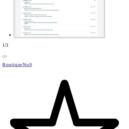
1
/
3
BoutiqueNo9