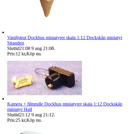
Vaniljstrut Dockhus miniatyrer skala 1:12 Dockskåp miniatyr
Stranden
Sluttid
21:08
9 aug 21:08
.
Pris:
12 kr
,
Köp nu
.
Kamera + filmrulle Dockhus miniatyrer skala 1:12 Dockskåp
miniatyr Hall
Sluttid
21:12
9 aug 21:12
.
Pris:
25 kr
,
Köp nu
.