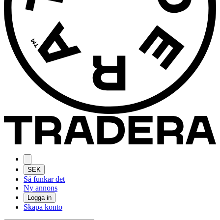
SEK
Så funkar det
Ny annons
Logga in
Skapa konto