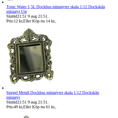
Tonic Water 1,5L Dockhus miniatyrer skala 1:12 Dockskåp
miniatyr Ute
Sluttid
21:51
9 aug 21:51
.
Pris:
12 kr
,
Eller Köp nu
14 kr
,
.
Spegel Metall Dockhus miniatyrer skala 1:12 Dockskåp
miniatyr
Sluttid
21:51
9 aug 21:51
.
Pris:
49 kr
,
Eller Köp nu
61 kr
,
.