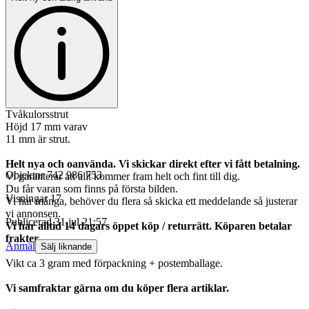
Tvåkulorsstrut
Höjd 17 mm varav
11 mm är strut.
Helt nya och oanvända. Vi skickar direkt efter vi fått betalning.
Objektnr
742 986 753
Vi garanterar att allt kommer fram helt och fint till dig.
Du får varan som finns på första bilden.
Visningar
17
Vi har många, behöver du flera så skicka ett meddelande så justerar
vi annonsen.
Publicerad
31 jul 21:57
Vi har alltid 14 dagars öppet köp / returrätt. Köparen betalar
frakter.
Anmäl
Sälj liknande
Vikt ca 3 gram med förpackning + postemballage.
Vi samfraktar gärna om du köper flera artiklar.