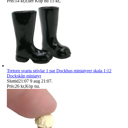
Pris:
14 kr
,
Eller Köp nu
15 kr
,
.
Tretorn svarta stövlar 1 par Dockhus miniatyrer skala 1:12
Dockskåp miniatyr
Sluttid
21:07
9 aug 21:07
.
Pris:
26 kr
,
Köp nu
.