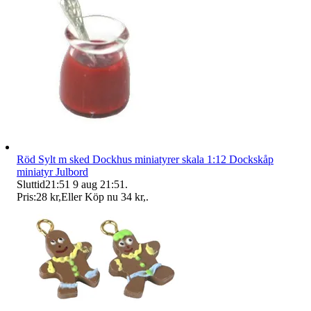
Röd Sylt m sked Dockhus miniatyrer skala 1:12 Dockskåp
miniatyr Julbord
Sluttid
21:51
9 aug 21:51
.
Pris:
28 kr
,
Eller Köp nu
34 kr
,
.