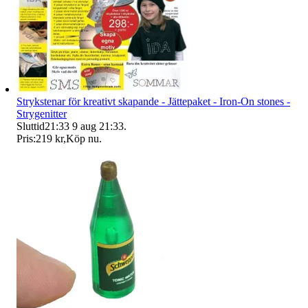
Strykstenar för kreativt skapande - Jättepaket - Iron-On stones -
Strygenitter
Sluttid
21:33
9 aug 21:33
.
Pris:
219 kr
,
Köp nu
.