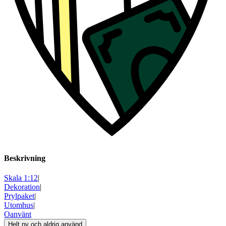
Beskrivning
Skala 1:12
|
Dekoration
|
Prylpaket
|
Utomhus
|
Oanvänt
Helt ny och aldrig använd