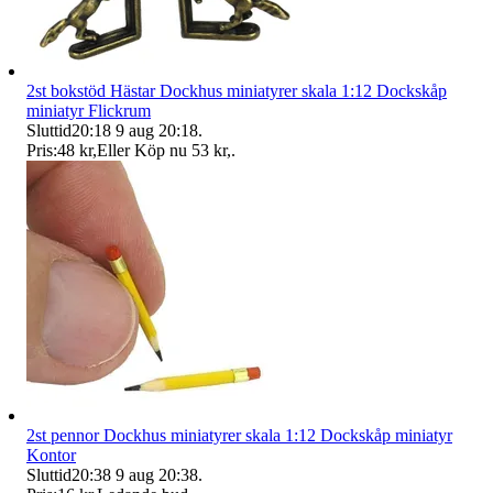
2st bokstöd Hästar Dockhus miniatyrer skala 1:12 Dockskåp
miniatyr Flickrum
Sluttid
20:18
9 aug 20:18
.
Pris:
48 kr
,
Eller Köp nu
53 kr
,
.
2st pennor Dockhus miniatyrer skala 1:12 Dockskåp miniatyr
Kontor
Sluttid
20:38
9 aug 20:38
.