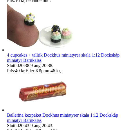
Pris:
16 kr
,
Ledande bud
.
4 cupcakes + tallrik Dockhus miniatyrer skala 1:12 Dockskåp
miniatyr Barnkalas
Sluttid
20:38
9 aug 20:38
.
Pris:
40 kr
,
Eller Köp nu
46 kr
,
.
Ballerina kexpaket Dockhus miniatyrer skala 1:12 Dockskåp
miniatyr Barnkalas
Sluttid
20:43
9 aug 20:43
.