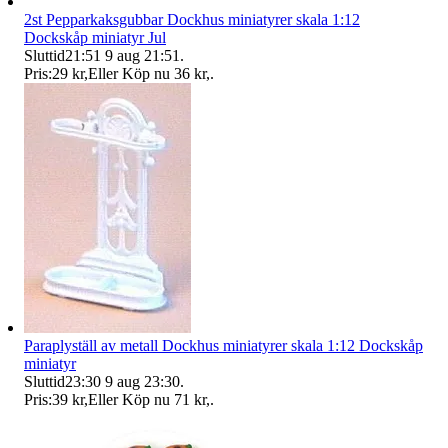
2st Pepparkaksgubbar Dockhus miniatyrer skala 1:12
Dockskåp miniatyr Jul
Sluttid
21:51
9 aug 21:51
.
Pris:
29 kr
,
Eller Köp nu
36 kr
,
.
Paraplyställ av metall Dockhus miniatyrer skala 1:12 Dockskåp
miniatyr
Sluttid
23:30
9 aug 23:30
.
Pris:
39 kr
,
Eller Köp nu
71 kr
,
.