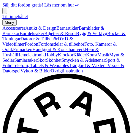
Sälj ditt fordon gratis! Läs mer om hur ->
Till innehållet
Meny
Accessoarer
Antikt & Design
Barnartiklar
Barnkläder &
Barnskor
Barnleksaker
Biljetter & Resor
Bygg & Verktyg
Böcker &
Tidningar
Datorer & Tillbehör
DVD &
Videofilmer
Fordon
Fordonsdelar & tillbehör
Foto, Kameror &
Optik
Frimärken
Handgjort & Konsthantverk
Hem &
Hushåll
Hemelektronik
Hobby
Klockor
Kläder
Konst
Musik
Mynt &
Sedlar
Samlarsaker
Skor
Skönhet
Smycken & Ädelstenar
Sport &
Fritid
Telefoni, Tablets & Wearables
Trädgård & Växter
TV-spel &
Datorspel
Vykort & Bilder
Övrigt
Inspiration