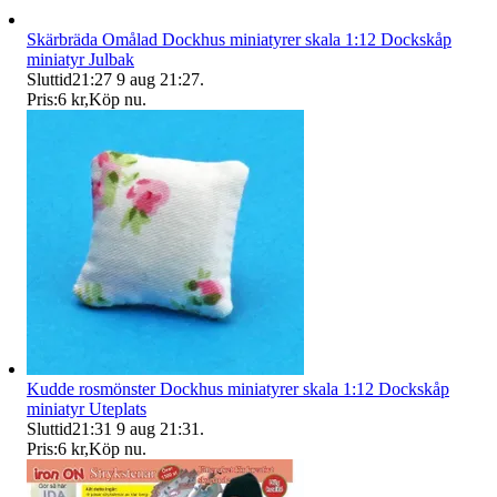
Skärbräda Omålad Dockhus miniatyrer skala 1:12 Dockskåp
miniatyr Julbak
Sluttid
21:27
9 aug 21:27
.
Pris:
6 kr
,
Köp nu
.
Kudde rosmönster Dockhus miniatyrer skala 1:12 Dockskåp
miniatyr Uteplats
Sluttid
21:31
9 aug 21:31
.
Pris:
6 kr
,
Köp nu
.