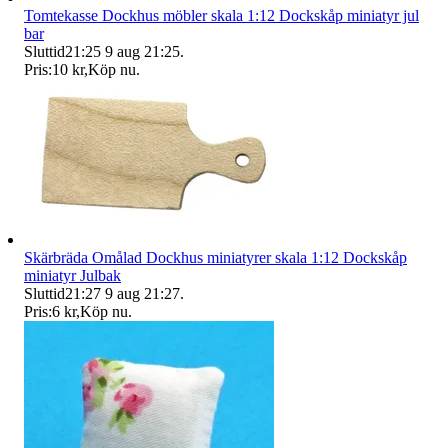
Tomtekasse Dockhus möbler skala 1:12 Dockskåp miniatyr jul
bar
Sluttid
21:25
9 aug 21:25
.
Pris:
10 kr
,
Köp nu
.
Skärbräda Omålad Dockhus miniatyrer skala 1:12 Dockskåp
miniatyr Julbak
Sluttid
21:27
9 aug 21:27
.
Pris:
6 kr
,
Köp nu
.