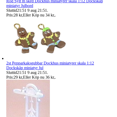
Röd Sylt m sked Dockhus miniatyrer skala 1:12 Dockskåp
miniatyr Julbord
Sluttid
21:51
9 aug 21:51
.
Pris:
28 kr
,
Eller Köp nu
34 kr
,
.
2st Pepparkaksgubbar Dockhus miniatyrer skala 1:12
Dockskåp miniatyr Jul
Sluttid
21:51
9 aug 21:51
.
Pris:
29 kr
,
Eller Köp nu
36 kr
,
.