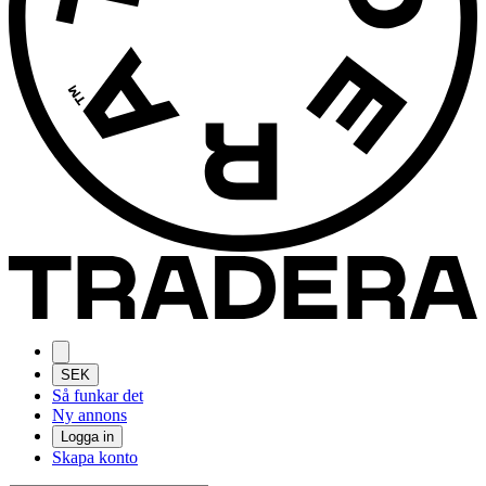
SEK
Så funkar det
Ny annons
Logga in
Skapa konto