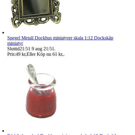
Spegel Metall Dockhus miniatyrer skala 1:12 Dockskåp
miniatyr
Sluttid
21:51
9 aug 21:51
.
Pris:
49 kr
,
Eller Köp nu
61 kr
,
.