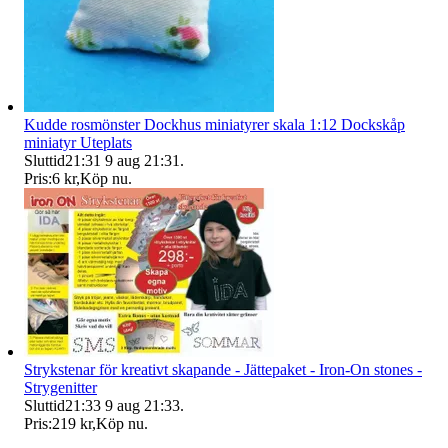
Kudde rosmönster Dockhus miniatyrer skala 1:12 Dockskåp
miniatyr Uteplats
Sluttid
21:31
9 aug 21:31
.
Pris:
6 kr
,
Köp nu
.
Strykstenar för kreativt skapande - Jättepaket - Iron-On stones -
Strygenitter
Sluttid
21:33
9 aug 21:33
.
Pris:
219 kr
,
Köp nu
.