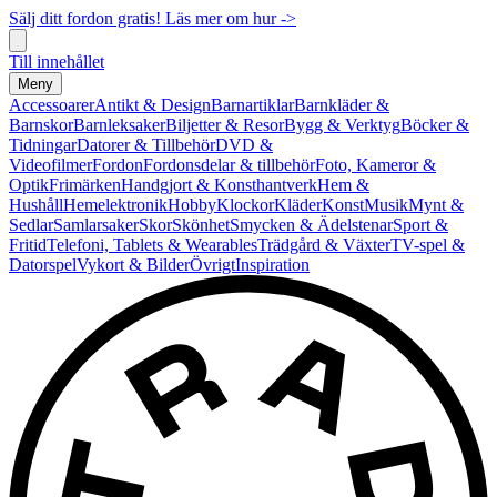
Sälj ditt fordon gratis! Läs mer om hur ->
Till innehållet
Meny
Accessoarer
Antikt & Design
Barnartiklar
Barnkläder &
Barnskor
Barnleksaker
Biljetter & Resor
Bygg & Verktyg
Böcker &
Tidningar
Datorer & Tillbehör
DVD &
Videofilmer
Fordon
Fordonsdelar & tillbehör
Foto, Kameror &
Optik
Frimärken
Handgjort & Konsthantverk
Hem &
Hushåll
Hemelektronik
Hobby
Klockor
Kläder
Konst
Musik
Mynt &
Sedlar
Samlarsaker
Skor
Skönhet
Smycken & Ädelstenar
Sport &
Fritid
Telefoni, Tablets & Wearables
Trädgård & Växter
TV-spel &
Datorspel
Vykort & Bilder
Övrigt
Inspiration