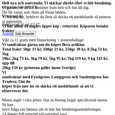
Helt nya och oanvända. Vi skickar direkt efter vi fått betalning.
Objektnr
740 099 736
Vi garanterar att allt kommer fram helt och fint till dig.
Du får varan som finns på första bilden.
Visningar
40
Vi har många, behöver du flera så skicka ett meddelande så justerar
vi annonsen.
Publicerad
11 jul 22:47
Vi har alltid 14 dagars öppet köp / returrätt. Köparen betalar
frakter.
Anmäl
Sälj liknande
Vikt ca 11 gram med förpackning + postemballage
Vi samfraktar gärna om du köper flera artiklar.
Total frakt: 50gr 15 kr, 100gr 25 kr, 250gr 39 kr, 0,5kg 51 kr,
1kg
59kr, 2kg 73 kr, 3kg 79 kr, 5kg 95 kr, 7kg 119 kr, 9 kg 145 kr,
upp till
20kg 159 kr (priserna gäller inom Sverige)
Vi
samfraktar med Fyndgross, Lampgross och Studentgross hos
Tradera. Om du
köper från mer än en skicka ett meddelande så att vi
observerar det.
Moms ingår i våra priser. Har ni företag begär specificerad moms.
Ni kan
även fråga om faktura om ni inte har betalningsanmärkningar.
14 dagars full returrätt vid oanvänd vara.