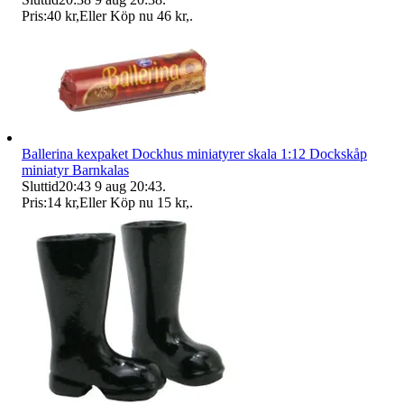
Pris:
40 kr
,
Eller Köp nu
46 kr
,
.
Ballerina kexpaket Dockhus miniatyrer skala 1:12 Dockskåp
miniatyr Barnkalas
Sluttid
20:43
9 aug 20:43
.
Pris:
14 kr
,
Eller Köp nu
15 kr
,
.