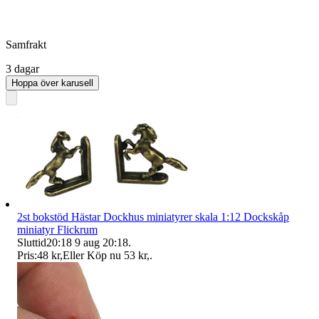
Samfrakt
3 dagar
Hoppa över karusell
2st bokstöd Hästar Dockhus miniatyrer skala 1:12 Dockskåp
miniatyr Flickrum
Sluttid
20:18
9 aug 20:18
.
Pris:
48 kr
,
Eller Köp nu
53 kr
,
.