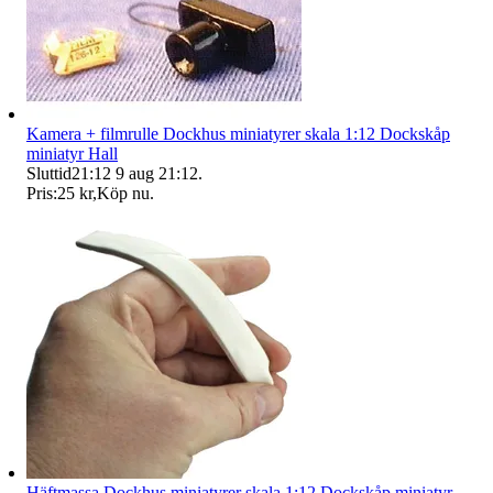
Kamera + filmrulle Dockhus miniatyrer skala 1:12 Dockskåp
miniatyr Hall
Sluttid
21:12
9 aug 21:12
.
Pris:
25 kr
,
Köp nu
.
Häftmassa Dockhus miniatyrer skala 1:12 Dockskåp miniatyr