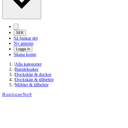
SEK
Så funkar det
Ny annons
Logga in
Skapa konto
/
Alla kategorier
/
Barnleksaker
/
Dockskåp & dockor
/
Dockskåp & tillbehör
/
Möbler & tillbehör
BoutiqueNo9