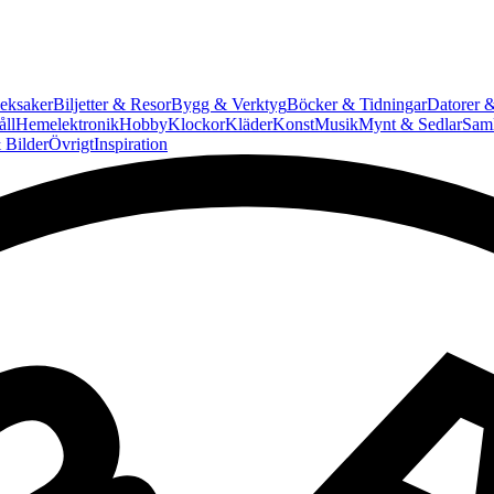
eksaker
Biljetter & Resor
Bygg & Verktyg
Böcker & Tidningar
Datorer &
ll
Hemelektronik
Hobby
Klockor
Kläder
Konst
Musik
Mynt & Sedlar
Saml
 Bilder
Övrigt
Inspiration