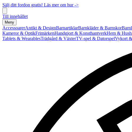
Sälj ditt fordon gratis! Läs mer om hur ->
Till innehållet
Meny
Accessoarer
Antikt & Design
Barnartiklar
Barnkläder & Barnskor
Barnl
Kameror & Optik
Frimärken
Handgjort & Konsthantverk
Hem & Hushå
Tablets & Wearables
Trädgård & Växter
TV-spel & Datorspel
Vykort &