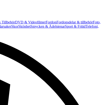
 Tillbehör
DVD & Videofilmer
Fordon
Fordonsdelar & tillbehör
Foto,
arsaker
Skor
Skönhet
Smycken & Ädelstenar
Sport & Fritid
Telefoni,