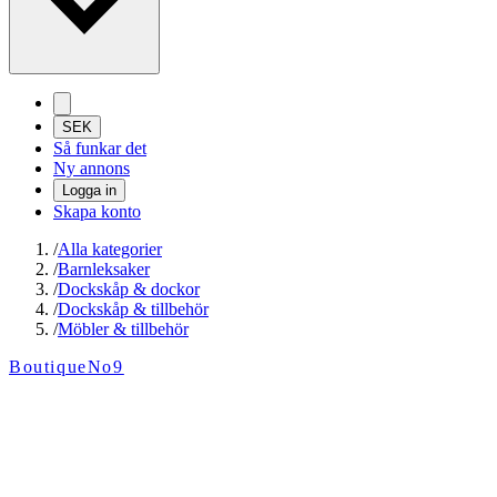
SEK
Så funkar det
Ny annons
Logga in
Skapa konto
/
Alla kategorier
/
Barnleksaker
/
Dockskåp & dockor
/
Dockskåp & tillbehör
/
Möbler & tillbehör
BoutiqueNo9