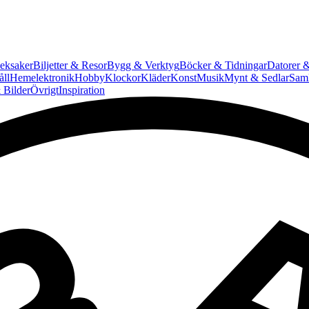
eksaker
Biljetter & Resor
Bygg & Verktyg
Böcker & Tidningar
Datorer &
ll
Hemelektronik
Hobby
Klockor
Kläder
Konst
Musik
Mynt & Sedlar
Saml
 Bilder
Övrigt
Inspiration