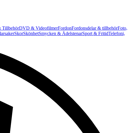
 Tillbehör
DVD & Videofilmer
Fordon
Fordonsdelar & tillbehör
Foto,
arsaker
Skor
Skönhet
Smycken & Ädelstenar
Sport & Fritid
Telefoni,