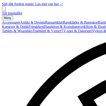
Sälj ditt fordon gratis! Läs mer om hur ->
Till innehållet
Meny
Accessoarer
Antikt & Design
Barnartiklar
Barnkläder & Barnskor
Barnl
Kameror & Optik
Frimärken
Handgjort & Konsthantverk
Hem & Hushå
Tablets & Wearables
Trädgård & Växter
TV-spel & Datorspel
Vykort &