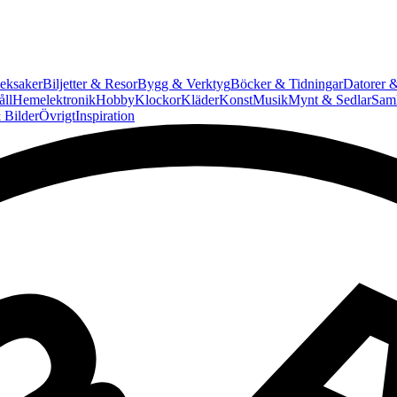
eksaker
Biljetter & Resor
Bygg & Verktyg
Böcker & Tidningar
Datorer &
ll
Hemelektronik
Hobby
Klockor
Kläder
Konst
Musik
Mynt & Sedlar
Saml
 Bilder
Övrigt
Inspiration