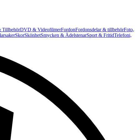
 Tillbehör
DVD & Videofilmer
Fordon
Fordonsdelar & tillbehör
Foto,
arsaker
Skor
Skönhet
Smycken & Ädelstenar
Sport & Fritid
Telefoni,