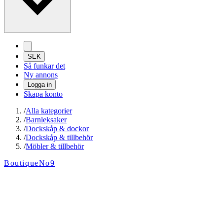
SEK
Så funkar det
Ny annons
Logga in
Skapa konto
/
Alla kategorier
/
Barnleksaker
/
Dockskåp & dockor
/
Dockskåp & tillbehör
/
Möbler & tillbehör
BoutiqueNo9