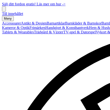
Sälj ditt fordon gratis! Läs mer om hur ->
Till innehållet
Meny
Accessoarer
Antikt & Design
Barnartiklar
Barnkläder & Barnskor
Barnl
Kameror & Optik
Frimärken
Handgjort & Konsthantverk
Hem & Hushå
Tablets & Wearables
Trädgård & Växter
TV-spel & Datorspel
Vykort &