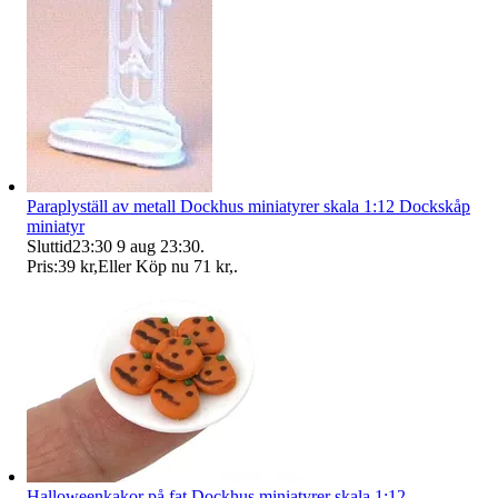
Paraplyställ av metall Dockhus miniatyrer skala 1:12 Dockskåp
miniatyr
Sluttid
23:30
9 aug 23:30
.
Pris:
39 kr
,
Eller Köp nu
71 kr
,
.
Halloweenkakor på fat Dockhus miniatyrer skala 1:12