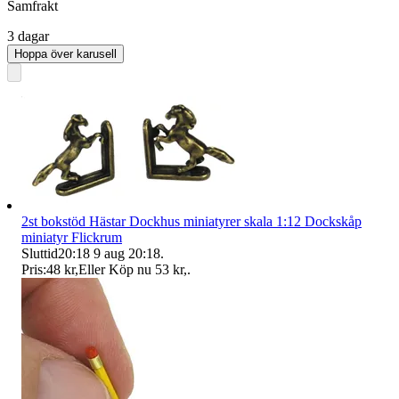
Samfrakt
3 dagar
Hoppa över karusell
2st bokstöd Hästar Dockhus miniatyrer skala 1:12 Dockskåp
miniatyr Flickrum
Sluttid
20:18
9 aug 20:18
.
Pris:
48 kr
,
Eller Köp nu
53 kr
,
.