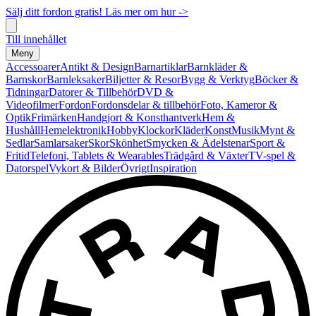
Sälj ditt fordon gratis! Läs mer om hur ->
Till innehållet
Meny
Accessoarer
Antikt & Design
Barnartiklar
Barnkläder &
Barnskor
Barnleksaker
Biljetter & Resor
Bygg & Verktyg
Böcker &
Tidningar
Datorer & Tillbehör
DVD &
Videofilmer
Fordon
Fordonsdelar & tillbehör
Foto, Kameror &
Optik
Frimärken
Handgjort & Konsthantverk
Hem &
Hushåll
Hemelektronik
Hobby
Klockor
Kläder
Konst
Musik
Mynt &
Sedlar
Samlarsaker
Skor
Skönhet
Smycken & Ädelstenar
Sport &
Fritid
Telefoni, Tablets & Wearables
Trädgård & Växter
TV-spel &
Datorspel
Vykort & Bilder
Övrigt
Inspiration