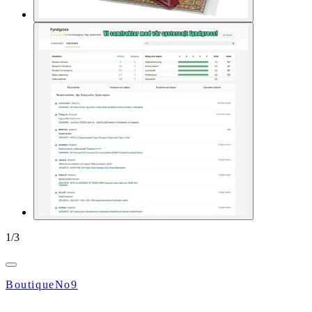
1
/
3
BoutiqueNo9