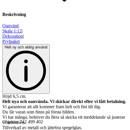
Beskrivning
Oanvänt
|
Skala 1:12
|
Dekoration
|
Prylpaket
Helt ny och aldrig använd
Höjd 6,5 cm.
Helt nya och oanvända. Vi skickar direkt efter vi fått betalning.
Vi garanterar att allt kommer fram helt och fint till dig.
Du får varan som finns på första bilden.
Vi har många, behöver du flera så skicka ett meddelande så justerar
Objektnr
742 499 402
vi annonsen.
Tillverkad av metall och jättebra spegelglas.