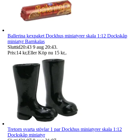
Ballerina kexpaket Dockhus miniatyrer skala 1:12 Dockskåp
miniatyr Barnkalas
Sluttid
20:43
9 aug 20:43
.
Pris:
14 kr
,
Eller Köp nu
15 kr
,
.
Tretorn svarta stövlar 1 par Dockhus miniatyrer skala 1:12
Dockskåp miniatyr