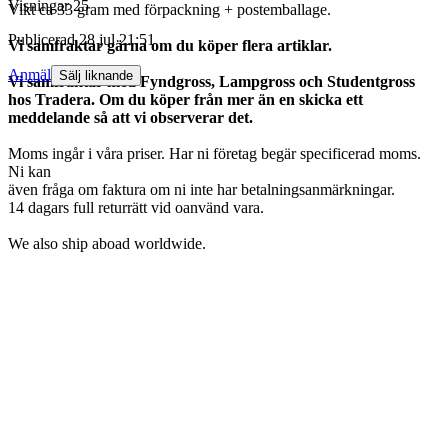
Visningar
25
Vikt ca 33 gram med förpackning + postemballage.
Publicerad
28 jul 21:51
Vi samfraktar gärna om du köper flera artiklar.
Anmäl
Sälj liknande
Vi samfraktar med Fyndgross, Lampgross och Studentgross
hos Tradera. Om du köper från mer än en skicka ett
meddelande så att vi observerar det.
Moms ingår i våra priser. Har ni företag begär specificerad moms.
Ni kan
även fråga om faktura om ni inte har betalningsanmärkningar.
14 dagars full returrätt vid oanvänd vara.
We also ship aboad worldwide.