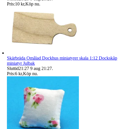
Pris:
10 kr
,
Köp nu
.
Skärbräda Omålad Dockhus miniatyrer skala 1:12 Dockskåp
miniatyr Julbak
Sluttid
21:27
9 aug 21:27
.
Pris:
6 kr
,
Köp nu
.