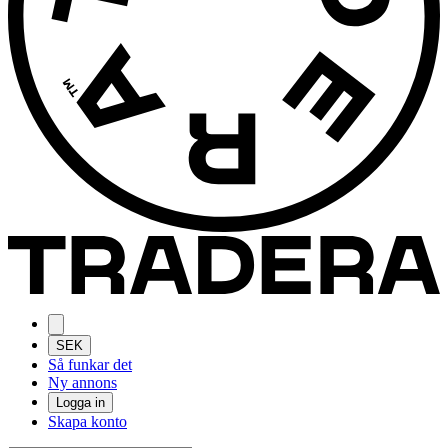
SEK
Så funkar det
Ny annons
Logga in
Skapa konto