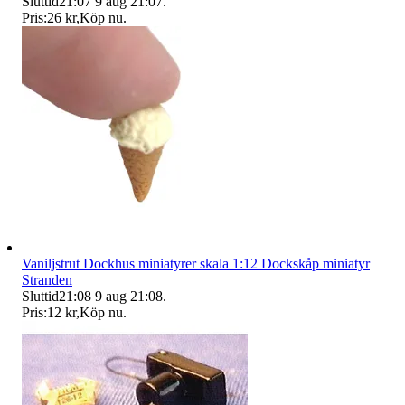
Sluttid
21:07
9 aug 21:07
.
Pris:
26 kr
,
Köp nu
.
Vaniljstrut Dockhus miniatyrer skala 1:12 Dockskåp miniatyr
Stranden
Sluttid
21:08
9 aug 21:08
.
Pris:
12 kr
,
Köp nu
.