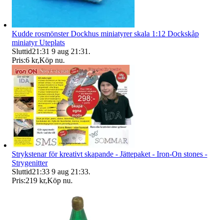
Kudde rosmönster Dockhus miniatyrer skala 1:12 Dockskåp
miniatyr Uteplats
Sluttid
21:31
9 aug 21:31
.
Pris:
6 kr
,
Köp nu
.
Strykstenar för kreativt skapande - Jättepaket - Iron-On stones -
Strygenitter
Sluttid
21:33
9 aug 21:33
.
Pris:
219 kr
,
Köp nu
.