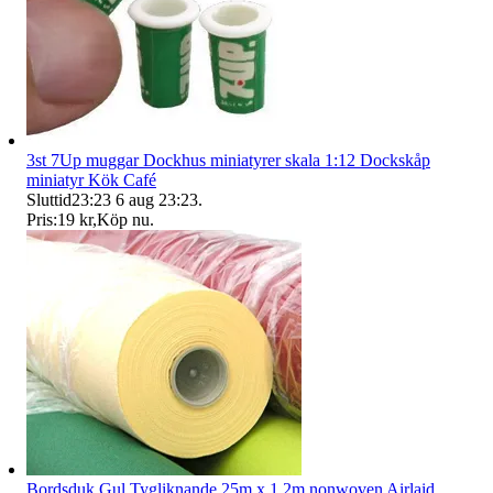
3st 7Up muggar Dockhus miniatyrer skala 1:12 Dockskåp
miniatyr Kök Café
Sluttid
23:23
6 aug 23:23
.
Pris:
19 kr
,
Köp nu
.
Bordsduk Gul Tygliknande 25m x 1,2m nonwoven Airlaid