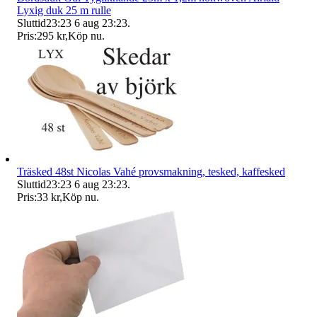
Lyxig duk 25 m rulle
Sluttid
23:23
6 aug 23:23
.
Pris:
295 kr
,
Köp nu
.
Träsked 48st Nicolas Vahé provsmakning, tesked, kaffesked
Sluttid
23:23
6 aug 23:23
.
Pris:
33 kr
,
Köp nu
.