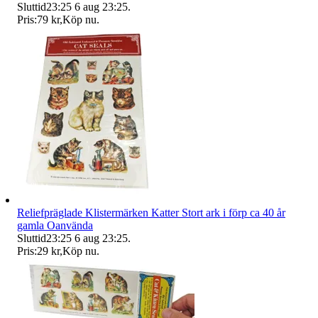
Sluttid
23:25
6 aug 23:25
.
Pris:
79 kr
,
Köp nu
.
Reliefpräglade Klistermärken Katter Stort ark i förp ca 40 år
gamla Oanvända
Sluttid
23:25
6 aug 23:25
.
Pris:
29 kr
,
Köp nu
.