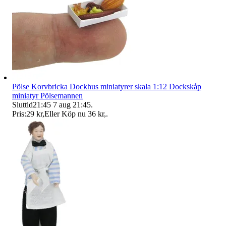
Pölse Korvbricka Dockhus miniatyrer skala 1:12 Dockskåp
miniatyr Pölsemannen
Sluttid
21:45
7 aug 21:45
.
Pris:
29 kr
,
Eller Köp nu
36 kr
,
.