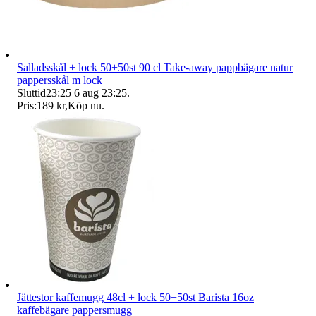
Salladsskål + lock 50+50st 90 cl Take-away pappbägare natur
pappersskål m lock
Sluttid
23:25
6 aug 23:25
.
Pris:
189 kr
,
Köp nu
.
Jättestor kaffemugg 48cl + lock 50+50st Barista 16oz
kaffebägare pappersmugg