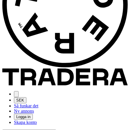
SEK
Så funkar det
Ny annons
Logga in
Skapa konto