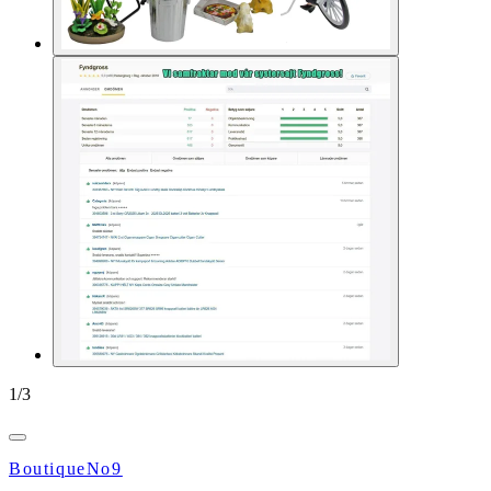
1
/
3
BoutiqueNo9