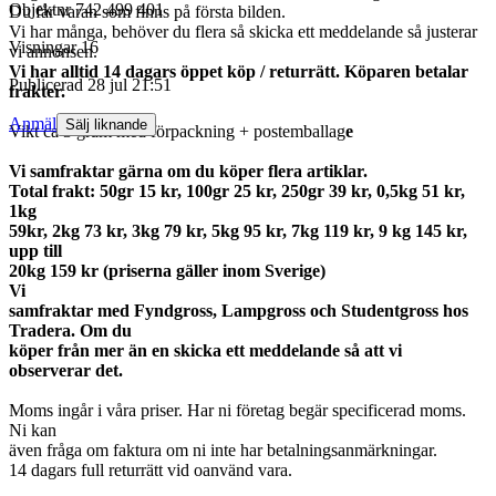
Objektnr
742 499 401
Du får varan som finns på första bilden.
Vi har många, behöver du flera så skicka ett meddelande så justerar
Visningar
16
vi annonsen.
Vi har alltid 14 dagars öppet köp / returrätt. Köparen betalar
Publicerad
28 jul 21:51
frakter.
Anmäl
Sälj liknande
Vikt ca 3 gram med förpackning + postemballag
e
Vi samfraktar gärna om du köper flera artiklar.
Total frakt: 50gr 15 kr, 100gr 25 kr, 250gr 39 kr, 0,5kg 51 kr,
1kg
59kr, 2kg 73 kr, 3kg 79 kr, 5kg 95 kr, 7kg 119 kr, 9 kg 145 kr,
upp till
20kg 159 kr (priserna gäller inom Sverige)
Vi
samfraktar med Fyndgross, Lampgross och Studentgross hos
Tradera. Om du
köper från mer än en skicka ett meddelande så att vi
observerar det.
Moms ingår i våra priser. Har ni företag begär specificerad moms.
Ni kan
även fråga om faktura om ni inte har betalningsanmärkningar.
14 dagars full returrätt vid oanvänd vara.