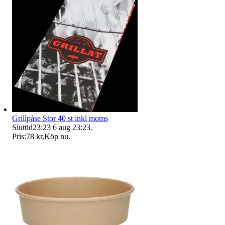
Grillpåse Stor 40 st inkl moms
Sluttid
23:23
6 aug 23:23
.
Pris:
78 kr
,
Köp nu
.