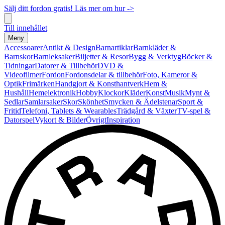
Sälj ditt fordon gratis! Läs mer om hur ->
Till innehållet
Meny
Accessoarer
Antikt & Design
Barnartiklar
Barnkläder &
Barnskor
Barnleksaker
Biljetter & Resor
Bygg & Verktyg
Böcker &
Tidningar
Datorer & Tillbehör
DVD &
Videofilmer
Fordon
Fordonsdelar & tillbehör
Foto, Kameror &
Optik
Frimärken
Handgjort & Konsthantverk
Hem &
Hushåll
Hemelektronik
Hobby
Klockor
Kläder
Konst
Musik
Mynt &
Sedlar
Samlarsaker
Skor
Skönhet
Smycken & Ädelstenar
Sport &
Fritid
Telefoni, Tablets & Wearables
Trädgård & Växter
TV-spel &
Datorspel
Vykort & Bilder
Övrigt
Inspiration