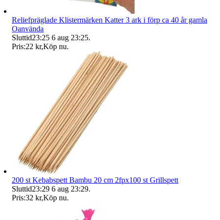
Reliefpräglade Klistermärken Katter 3 ark i förp ca 40 år gamla
Oanvända
Sluttid
23:25
6 aug 23:25
.
Pris:
22 kr
,
Köp nu
.
200 st Kebabspett Bambu 20 cm 2fpx100 st Grillspett
Sluttid
23:29
6 aug 23:29
.
Pris:
32 kr
,
Köp nu
.