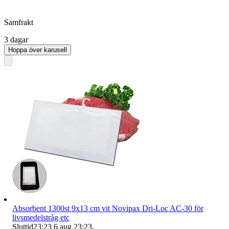
Samfrakt
3 dagar
Hoppa över karusell
Absorbent 1300st 9x13 cm vit Novipax Dri-Loc AC-30 för
livsmedelstråg etc
Sluttid
23:23
6 aug 23:23
.