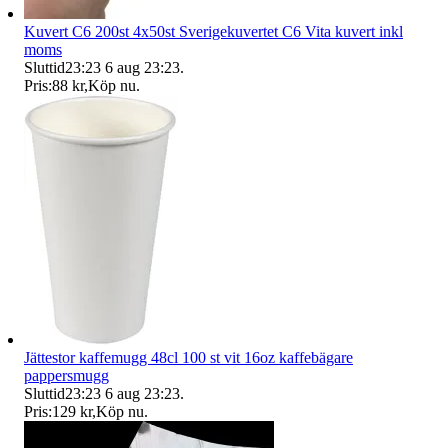
Kuvert C6 200st 4x50st Sverigekuvertet C6 Vita kuvert inkl
moms
Sluttid
23:23
6 aug 23:23
.
Pris:
88 kr
,
Köp nu
.
Jättestor kaffemugg 48cl 100 st vit 16oz kaffebägare
pappersmugg
Sluttid
23:23
6 aug 23:23
.
Pris:
129 kr
,
Köp nu
.