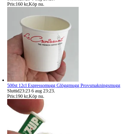
Pris:
160 kr
,
Köp nu
.
500st 12cl Espressomugg Glöggmugg Provsmakningsmugg
Sluttid
23:23
6 aug 23:23
.
Pris:
190 kr
,
Köp nu
.