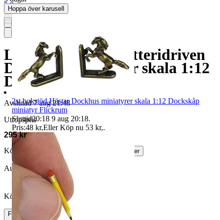
5.0
Hoppa över karusell
Lyktstolpe LED Batteridriven
Dockhus miniatyrer skala 1:12
Dockskåp miniatyr
2st bokstöd Hästar Dockhus miniatyrer skala 1:12 Dockskåp
Avslutad
7 aug 21:48
miniatyr Flickrum
Sluttid
20:18
9 aug 20:18
.
Utropspris
Pris:
48 kr
,
Eller Köp nu
53 kr
,
.
295 kr
Köparskydd är valfritt hos företag.
Läs mer
Auktionen avslutades utan bud
Köpförfrågan är tyvärr inte tillgänglig.
Frakt
15 kr Annat fraktsätt