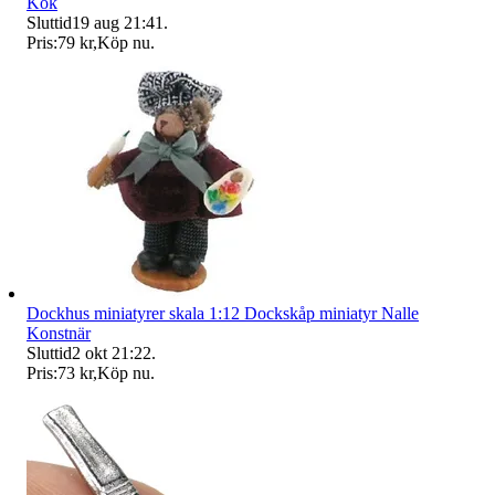
Kök
Sluttid
19 aug 21:41
.
Pris:
79 kr
,
Köp nu
.
Dockhus miniatyrer skala 1:12 Dockskåp miniatyr Nalle
Konstnär
Sluttid
2 okt 21:22
.
Pris:
73 kr
,
Köp nu
.