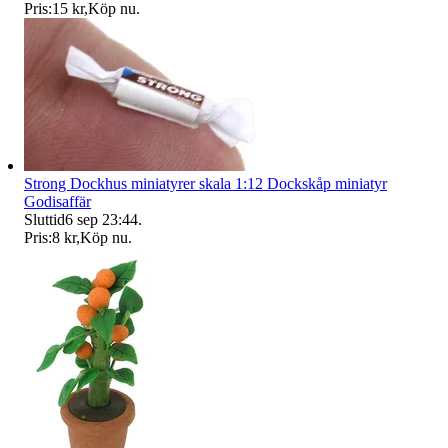
Pris:
15 kr
,
Köp nu
.
Strong Dockhus miniatyrer skala 1:12 Dockskåp miniatyr
Godisaffär
Sluttid
6 sep 23:44
.
Pris:
8 kr
,
Köp nu
.