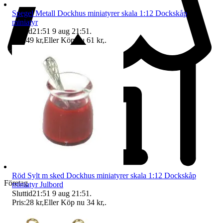
Spegel Metall Dockhus miniatyrer skala 1:12 Dockskåp
miniatyr
Sluttid
21:51
9 aug 21:51
.
Pris:
49 kr
,
Eller Köp nu
61 kr
,
.
Röd Sylt m sked Dockhus miniatyrer skala 1:12 Dockskåp
Företag
miniatyr Julbord
Sluttid
21:51
9 aug 21:51
.
Pris:
28 kr
,
Eller Köp nu
34 kr
,
.