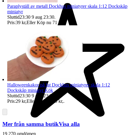
Paraplyställ av metall Dockhus miniatyrer skala 1:12 Dockskåp
miniatyr
Sluttid
23:30
9 aug 23:30
.
Pris:
39 kr
,
Eller Köp nu
71 kr
,
.
Halloweenkakor på fat Dockhus miniatyrer skala 1:12
Dockskåp miniatyr Kök
Sluttid
23:30
9 aug 23:30
.
Pris:
29 kr
,
Eller Köp nu
35 kr
,
.
Mer från samma butik
Visa alla
19 270 omdömen