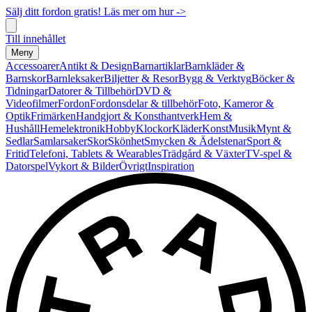
Sälj ditt fordon gratis! Läs mer om hur ->
Till innehållet
Meny
Accessoarer
Antikt & Design
Barnartiklar
Barnkläder &
Barnskor
Barnleksaker
Biljetter & Resor
Bygg & Verktyg
Böcker &
Tidningar
Datorer & Tillbehör
DVD &
Videofilmer
Fordon
Fordonsdelar & tillbehör
Foto, Kameror &
Optik
Frimärken
Handgjort & Konsthantverk
Hem &
Hushåll
Hemelektronik
Hobby
Klockor
Kläder
Konst
Musik
Mynt &
Sedlar
Samlarsaker
Skor
Skönhet
Smycken & Ädelstenar
Sport &
Fritid
Telefoni, Tablets & Wearables
Trädgård & Växter
TV-spel &
Datorspel
Vykort & Bilder
Övrigt
Inspiration