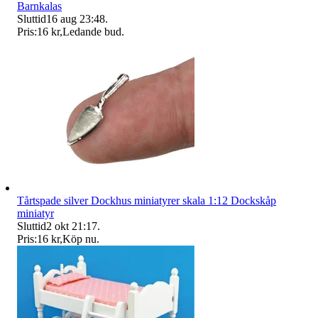
Barnkalas
Sluttid
16 aug 23:48
.
Pris:
16 kr
,
Ledande bud
.
Tårtspade silver Dockhus miniatyrer skala 1:12 Dockskåp
miniatyr
Sluttid
2 okt 21:17
.
Pris:
16 kr
,
Köp nu
.