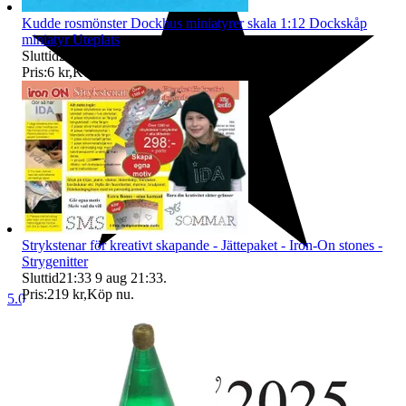
Kudde rosmönster Dockhus miniatyrer skala 1:12 Dockskåp
miniatyr Uteplats
Sluttid
21:31
9 aug 21:31
.
Pris:
6 kr
,
Köp nu
.
Strykstenar för kreativt skapande - Jättepaket - Iron-On stones -
Strygenitter
Sluttid
21:33
9 aug 21:33
.
Pris:
219 kr
,
Köp nu
.
5.0