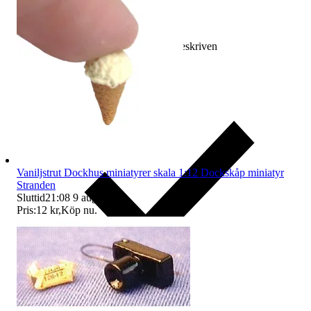
Ersättning om varan inte är som beskriven
Vaniljstrut Dockhus miniatyrer skala 1:12 Dockskåp miniatyr
Stranden
Sluttid
21:08
9 aug 21:08
.
Pris:
12 kr
,
Köp nu
.