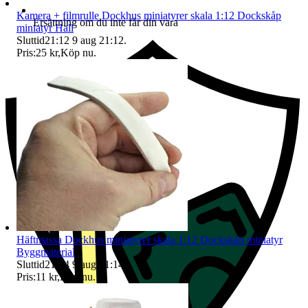
Kamera + filmrulle Dockhus miniatyrer skala 1:12 Dockskåp
Ersättning om du inte får din vara
miniatyr Hall
Sluttid
21:12
9 aug 21:12
.
Pris:
25 kr
,
Köp nu
.
Häftmassa Dockhus miniatyrer skala 1:12 Dockskåp miniatyr
Byggmaterial
Sluttid
21:14
9 aug 21:14
.
Pris:
11 kr
,
Köp nu
.