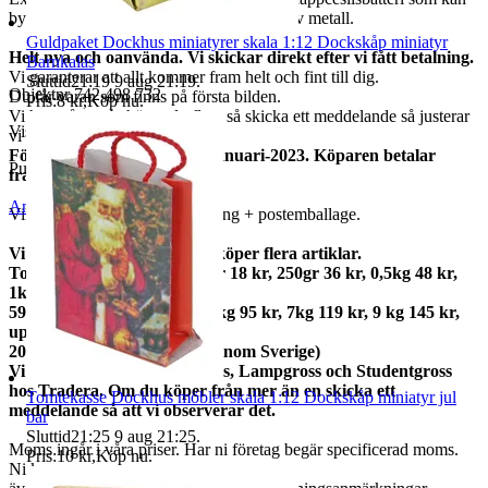
bytas ut (ingår). Sitter i foten. Tillverkad av metall.
Guldpaket Dockhus miniatyrer skala 1:12 Dockskåp miniatyr
Helt nya och oanvända. Vi skickar direkt efter vi fått betalning.
Barnkalas
Vi garanterar att allt kommer fram helt och fint till dig.
Sluttid
21:19
9 aug 21:19
.
Objektnr
742 498 732
Du får varan som finns på första bilden.
Pris:
8 kr
,
Köp nu
.
Vi har många, behöver du flera så skicka ett meddelande så justerar
Visningar
34
vi annonsen.
Förlängt öppet köp tom 15 januari-2023. Köparen betalar
Publicerad
28 jul 21:48
frakter.
Anmäl
Sälj liknande
Vikt ca 26 gram med förpackning + postemballage.
Vi samfraktar gärna om du köper flera artiklar.
Total frakt: 50gr 13 kr, 100gr 18 kr, 250gr 36 kr, 0,5kg 48 kr,
1kg
59kr, 2kg 73 kr, 3kg 79 kr, 5kg 95 kr, 7kg 119 kr, 9 kg 145 kr,
upp till
20kg 159 kr (priserna gäller inom Sverige)
Vi samfraktar med Fyndgross, Lampgross och Studentgross
hos Tradera. Om du köper från mer än en skicka ett
Tomtekasse Dockhus möbler skala 1:12 Dockskåp miniatyr jul
meddelande så att vi observerar det.
bar
Sluttid
21:25
9 aug 21:25
.
Moms ingår i våra priser. Har ni företag begär specificerad moms.
Pris:
10 kr
,
Köp nu
.
Ni kan