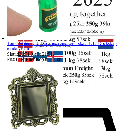
Tonic Water 1,5L Dockhus miniatyrer skala 1:12 Dockskåp
miniatyr Ute
Sluttid
21:51
9 aug 21:51
.
Pris:
12 kr
,
Eller Köp nu
14 kr
,
.