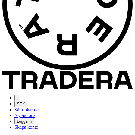
SEK
Så funkar det
Ny annons
Logga in
Skapa konto