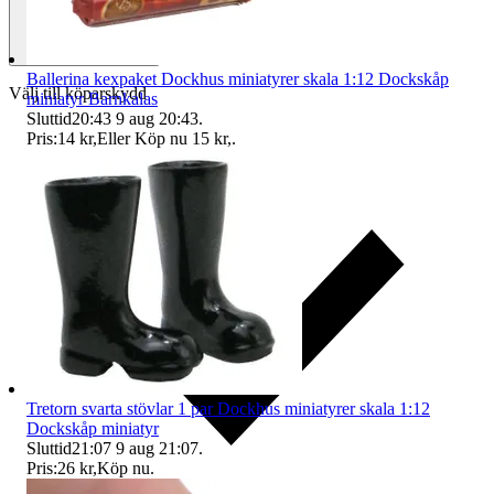
Ballerina kexpaket Dockhus miniatyrer skala 1:12 Dockskåp
Välj till köparskydd
miniatyr Barnkalas
Sluttid
20:43
9 aug 20:43
.
Pris:
14 kr
,
Eller Köp nu
15 kr
,
.
Tretorn svarta stövlar 1 par Dockhus miniatyrer skala 1:12
Dockskåp miniatyr
Sluttid
21:07
9 aug 21:07
.
Pris:
26 kr
,
Köp nu
.