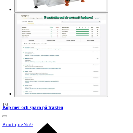
1
/
3
Köp mer och spara på frakten
BoutiqueNo9