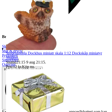
Beskrivning
Skala 1:12
|
Mat & dryck
|
Studentuggla Dockhus miniatr skala 1:12 Dockskåp miniatyr
Prylpaket
|
Student
Sittmöbler
|
Sluttid
21:15
9 aug 21:15
.
Oanvänt
Pris:
12 kr
,
Köp nu
.
Helt ny och aldrig använd
Extra hög ca 15 cm. Drivs med CR927 knappcesllsbatteri som kan