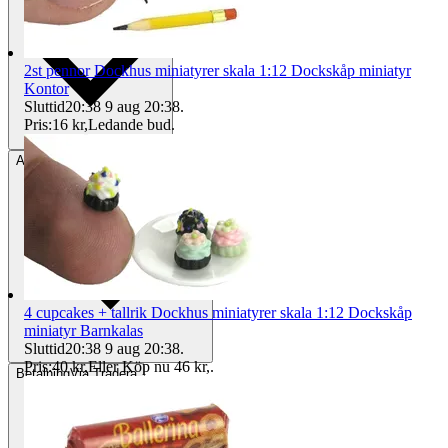
2st pennor Dockhus miniatyrer skala 1:12 Dockskåp miniatyr
Kontor
Sluttid
20:38
9 aug 20:38
.
Pris:
16 kr
,
Ledande bud
.
Avhämtning
Helsingborg, Sverige
4 cupcakes + tallrik Dockhus miniatyrer skala 1:12 Dockskåp
miniatyr Barnkalas
Sluttid
20:38
9 aug 20:38
.
Pris:
40 kr
,
Eller Köp nu
46 kr
,
.
Betalning
Via Tradera