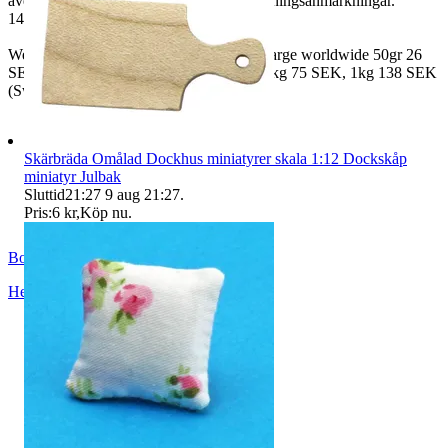
även fråga om faktura om ni inte har betalningsanmärkningar.
14 dagars full returrätt vid oanvänd vara.
We also ship aboad worldwide. Freightcharge worldwide 50gr 26
SEK, 100 gr 31 SEK, 250gr 64 SEK, 0,5kg 75 SEK, 1kg 138 SEK
(Swedish crown worldwide price freight)
Skärbräda Omålad Dockhus miniatyrer skala 1:12 Dockskåp
miniatyr Julbak
Sluttid
21:27
9 aug 21:27
.
Pris:
6 kr
,
Köp nu
.
BoutiqueNo9
Helsingborg
,
Sverige