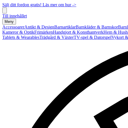
Sälj ditt fordon gratis! Läs mer om hur ->
Till innehållet
Meny
Accessoarer
Antikt & Design
Barnartiklar
Barnkläder & Barnskor
Barnl
Kameror & Optik
Frimärken
Handgjort & Konsthantverk
Hem & Hushå
Tablets & Wearables
Trädgård & Växter
TV-spel & Datorspel
Vykort &