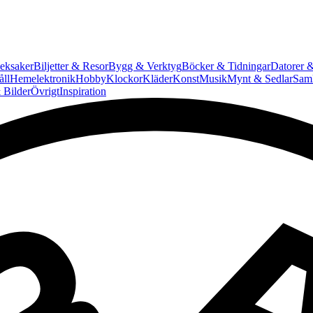
eksaker
Biljetter & Resor
Bygg & Verktyg
Böcker & Tidningar
Datorer &
ll
Hemelektronik
Hobby
Klockor
Kläder
Konst
Musik
Mynt & Sedlar
Saml
 Bilder
Övrigt
Inspiration