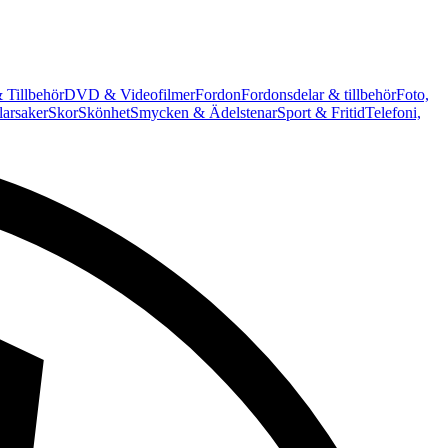
 Tillbehör
DVD & Videofilmer
Fordon
Fordonsdelar & tillbehör
Foto,
arsaker
Skor
Skönhet
Smycken & Ädelstenar
Sport & Fritid
Telefoni,