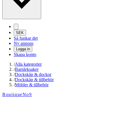
SEK
Så funkar det
Ny annons
Logga in
Skapa konto
/
Alla kategorier
/
Barnleksaker
/
Dockskåp & dockor
/
Dockskåp & tillbehör
/
Möbler & tillbehör
BoutiqueNo9