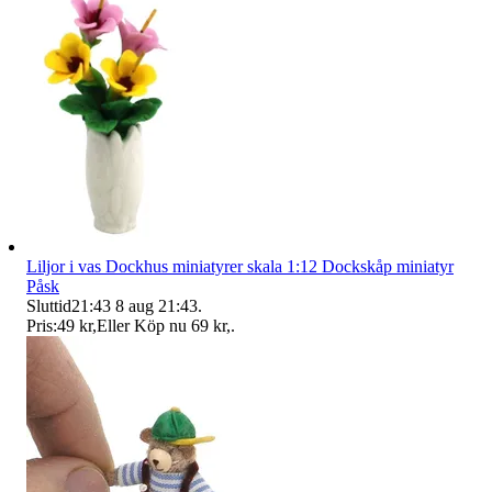
Liljor i vas Dockhus miniatyrer skala 1:12 Dockskåp miniatyr
Påsk
Sluttid
21:43
8 aug 21:43
.
Pris:
49 kr
,
Eller Köp nu
69 kr
,
.