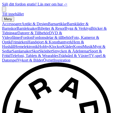
Sälj ditt fordon gratis! Läs mer om hur ->
Till innehållet
Meny
Accessoarer
Antikt & Design
Barnartiklar
Barnkläder &
Barnskor
Barnleksaker
Biljetter & Resor
Bygg & Verktyg
Böcker &
Tidningar
Datorer & Tillbehör
DVD &
Videofilmer
Fordon
Fordonsdelar & tillbehör
Foto, Kameror &
Optik
Frimärken
Handgjort & Konsthantverk
Hem &
Hushåll
Hemelektronik
Hobby
Klockor
Kläder
Konst
Musik
Mynt &
Sedlar
Samlarsaker
Skor
Skönhet
Smycken & Ädelstenar
Sport &
Fritid
Telefoni, Tablets & Wearables
Trädgård & Växter
TV-spel &
Datorspel
Vykort & Bilder
Övrigt
Inspiration