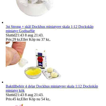
3st Strong + skål Dockhus miniatyrer skala 1:12 Dockskåp
miniatyr Godisaffär
Sluttid
21:43
8 aug 21:43
.
Pris:
29 kr
,
Eller Köp nu
37 kr
,
.
Baktillbehör 4 delar Dockhus miniatyrer skala 1:12 Dockskåp
miniatyr kök
Sluttid
21:43
8 aug 21:43
.
Pris:
45 kr
,
Eller Köp nu
54 kr
,
.