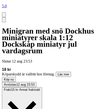
5.0
Minigran med snö Dockhus
miniatyrer skala 1:12
Dockskåp miniatyr jul
vardagsrum
Slutar
12 aug 23:53
18 kr
Köparskydd är valfritt hos företag.
Läs mer
Köp nu
Avslutas
12 aug 23:53
Frakt
15 kr Annat fraktsätt