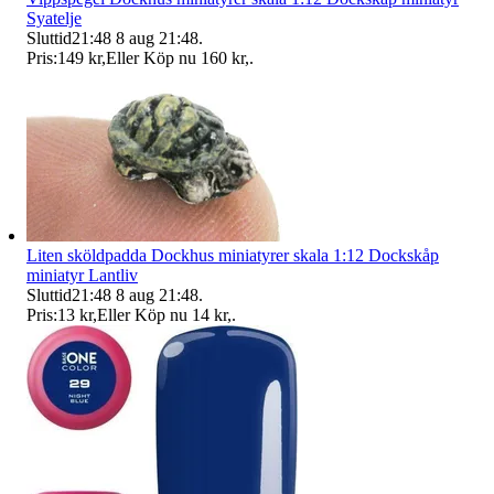
Syatelje
Sluttid
21:48
8 aug 21:48
.
Pris:
149 kr
,
Eller Köp nu
160 kr
,
.
Liten sköldpadda Dockhus miniatyrer skala 1:12 Dockskåp
miniatyr Lantliv
Sluttid
21:48
8 aug 21:48
.
Pris:
13 kr
,
Eller Köp nu
14 kr
,
.