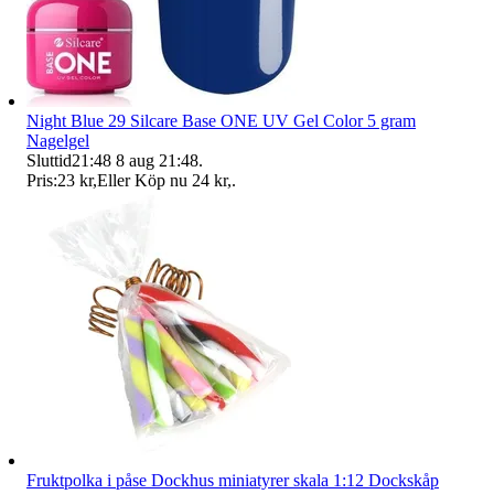
Night Blue 29 Silcare Base ONE UV Gel Color 5 gram
Nagelgel
Sluttid
21:48
8 aug 21:48
.
Pris:
23 kr
,
Eller Köp nu
24 kr
,
.
Fruktpolka i påse Dockhus miniatyrer skala 1:12 Dockskåp