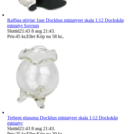
Raffiga stövlar 1par Dockhus miniatyrer skala 1:12 Dockskåp
miniatyr Sovrum
Sluttid
21:43
8 aug 21:43
.
Pris:
45 kr
,
Eller Köp nu
58 kr
,
.
Trebent glasurna Dockhus miniatyrer skala 1:12 Dockskåp
miniatyr
Sluttid
21:43
8 aug 21:43
.
Pris:
25 kr
,
Eller Köp nu
30 kr
,
.