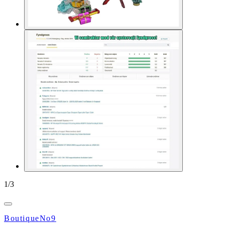
1
/
3
BoutiqueNo9