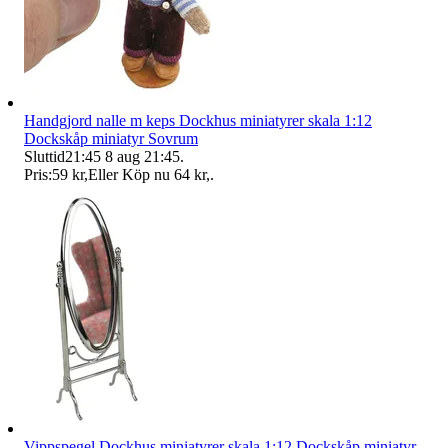
Handgjord nalle m keps Dockhus miniatyrer skala 1:12
Dockskåp miniatyr Sovrum
Sluttid
21:45
8 aug 21:45
.
Pris:
59 kr
,
Eller Köp nu
64 kr
,
.
Vippspegel Dockhus miniatyrer skala 1:12 Dockskåp miniatyr