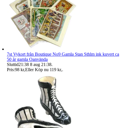
7st Vykort från Boutique No9 Gamla Stan Sthlm ink kuvert ca
50 år gamla Oanvända
Sluttid
21:38
8 aug 21:38
.
Pris:
98 kr
,
Eller Köp nu
119 kr
,
.