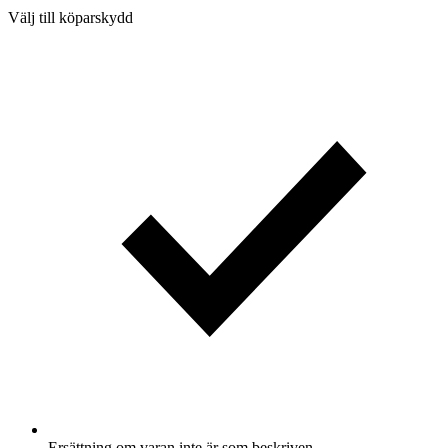
Välj till köparskydd
Ersättning om varan inte är som beskriven