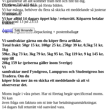
Vi garanterar att allt kommer fram helt och fint till dig.
Objektnr
740 415 613
Du får varan som finns på första bilden.
Vi har många, behöver du flera så skicka ett meddelande så justerar
Visningar
39
vi annonsen.
Vi har alltid 14 dagars öppet köp / returrätt. Köparen betalar
Publicerad
13 jul 23:53
frakter.
Anmäl
Sälj liknande
Vikt ca 3 gram med förpackning + postemballag
e
Vi samfraktar gärna om du köper flera artiklar.
Total frakt: 50gr 15 kr, 100gr 25 kr, 250gr 39 kr, 0,5kg 51 kr,
1kg
59kr, 2kg 73 kr, 3kg 79 kr, 5kg 95 kr, 7kg 119 kr, 9 kg 145 kr,
upp till
20kg 159 kr (priserna gäller inom Sverige)
Vi
samfraktar med Fyndgross, Lampgross och Studentgross hos
Tradera. Om du
köper från mer än en skicka ett meddelande så att vi
observerar det.
Moms ingår i våra priser. Har ni företag begär specificerad moms.
Ni kan
även fråga om faktura om ni inte har betalningsanmärkningar.
14 dagars full returrätt vid oanvänd vara.