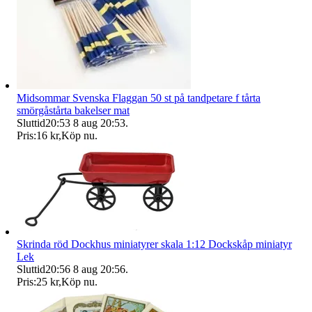
Midsommar Svenska Flaggan 50 st på tandpetare f tårta
smörgåstårta bakelser mat
Sluttid
20:53
8 aug 20:53
.
Pris:
16 kr
,
Köp nu
.
Skrinda röd Dockhus miniatyrer skala 1:12 Dockskåp miniatyr
Lek
Sluttid
20:56
8 aug 20:56
.
Pris:
25 kr
,
Köp nu
.