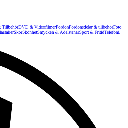
 Tillbehör
DVD & Videofilmer
Fordon
Fordonsdelar & tillbehör
Foto,
arsaker
Skor
Skönhet
Smycken & Ädelstenar
Sport & Fritid
Telefoni,