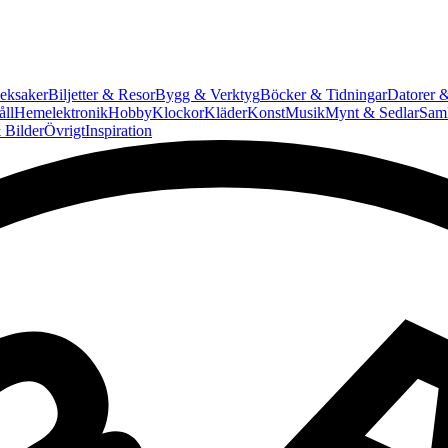
eksaker
Biljetter & Resor
Bygg & Verktyg
Böcker & Tidningar
Datorer &
ll
Hemelektronik
Hobby
Klockor
Kläder
Konst
Musik
Mynt & Sedlar
Saml
 Bilder
Övrigt
Inspiration