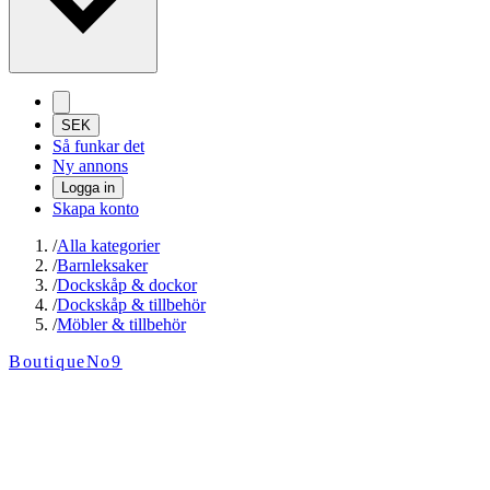
SEK
Så funkar det
Ny annons
Logga in
Skapa konto
/
Alla kategorier
/
Barnleksaker
/
Dockskåp & dockor
/
Dockskåp & tillbehör
/
Möbler & tillbehör
BoutiqueNo9