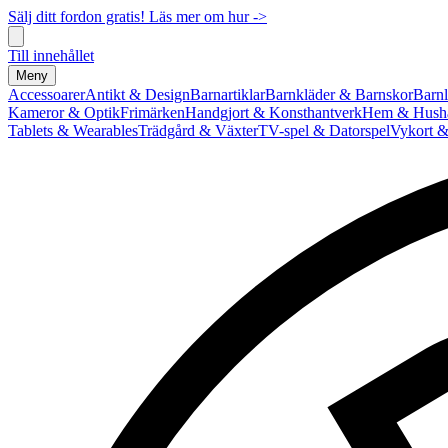
Sälj ditt fordon gratis! Läs mer om hur ->
Till innehållet
Meny
Accessoarer
Antikt & Design
Barnartiklar
Barnkläder & Barnskor
Barnl
Kameror & Optik
Frimärken
Handgjort & Konsthantverk
Hem & Hushå
Tablets & Wearables
Trädgård & Växter
TV-spel & Datorspel
Vykort &