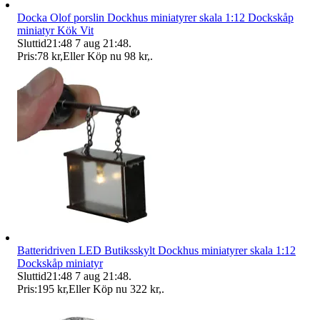
Docka Olof porslin Dockhus miniatyrer skala 1:12 Dockskåp
miniatyr Kök Vit
Sluttid
21:48
7 aug 21:48
.
Pris:
78 kr
,
Eller Köp nu
98 kr
,
.
Batteridriven LED Butiksskylt Dockhus miniatyrer skala 1:12
Dockskåp miniatyr
Sluttid
21:48
7 aug 21:48
.
Pris:
195 kr
,
Eller Köp nu
322 kr
,
.