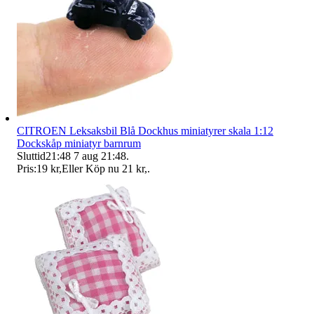
CITROEN Leksaksbil Blå Dockhus miniatyrer skala 1:12
Dockskåp miniatyr barnrum
Sluttid
21:48
7 aug 21:48
.
Pris:
19 kr
,
Eller Köp nu
21 kr
,
.