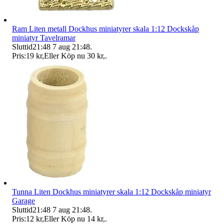
Ram Liten metall Dockhus miniatyrer skala 1:12 Dockskåp
miniatyr Tavelramar
Sluttid
21:48
7 aug 21:48
.
Pris:
19 kr
,
Eller Köp nu
30 kr
,
.
Tunna Liten Dockhus miniatyrer skala 1:12 Dockskåp miniatyr
Garage
Sluttid
21:48
7 aug 21:48
.
Pris:
12 kr
,
Eller Köp nu
14 kr
,
.