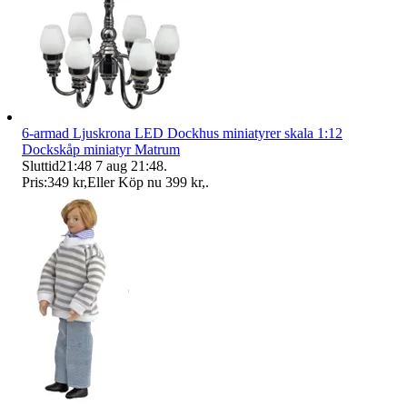
6-armad Ljuskrona LED Dockhus miniatyrer skala 1:12
Dockskåp miniatyr Matrum
Sluttid
21:48
7 aug 21:48
.
Pris:
349 kr
,
Eller Köp nu
399 kr
,
.