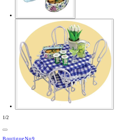
1
/
2
BoutiqueNo9