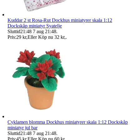
Kuddar 2 st Rosa-Rut Dockhus miniatyrer skala 1:12
Dockskåp miniatyr Syatelje
Sluttid
21:48
7 aug 21:48
.
Pris:
29 kr
,
Eller Köp nu
32 kr
,
.
Cyklamen blomma Dockhus miniatyrer skala 1:12 Dockskåp
miniatyr jul bar
Sluttid
21:48
7 aug 21:48
.
Pris:
45 kr
,
Eller Köp nu
60 kr
,
.