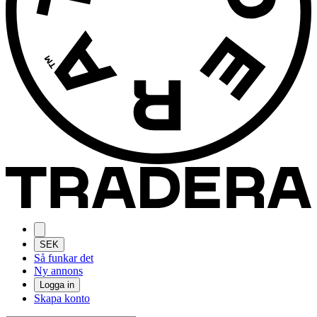
SEK
Så funkar det
Ny annons
Logga in
Skapa konto