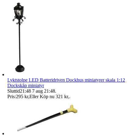
Lyktstolpe LED Batteridriven Dockhus miniatyrer skala 1:12
Dockskåp miniatyr
Sluttid
21:48
7 aug 21:48
.
Pris:
295 kr
,
Eller Köp nu
321 kr
,
.