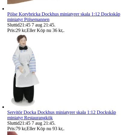
Pölse Korvbricka Dockhus miniatyrer skala 1:12 Dockskåp
miniatyr Pölsemannen
Sluttid
21:45
7 aug 21:45
.
Pris:
29 kr
,
Eller Köp nu
36 kr
,
.
Servitör Docka Dockhus miniatyrer skala 1:12 Dockskåp
miniatyr Restaurangkök
Sluttid
21:45
7 aug 21:45
.
Pris:
79 kr
,
Eller Köp nu
93 kr
,
.