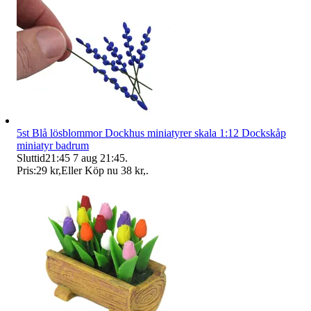
5st Blå lösblommor Dockhus miniatyrer skala 1:12 Dockskåp
miniatyr badrum
Sluttid
21:45
7 aug 21:45
.
Pris:
29 kr
,
Eller Köp nu
38 kr
,
.