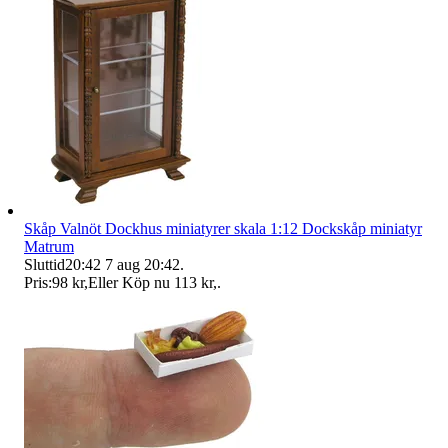
Skåp Valnöt Dockhus miniatyrer skala 1:12 Dockskåp miniatyr
Matrum
Sluttid
20:42
7 aug 20:42
.
Pris:
98 kr
,
Eller Köp nu
113 kr
,
.