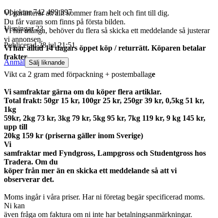
Objektnr
742 499 397
Vi garanterar att allt kommer fram helt och fint till dig.
Du får varan som finns på första bilden.
Visningar
23
Vi har många, behöver du flera så skicka ett meddelande så justerar
vi annonsen.
Publicerad
28 jul 21:51
Vi har alltid 14 dagars öppet köp / returrätt. Köparen betalar
frakter.
Anmäl
Sälj liknande
Vikt ca 2 gram med förpackning + postemballag
e
Vi samfraktar gärna om du köper flera artiklar.
Total frakt: 50gr 15 kr, 100gr 25 kr, 250gr 39 kr, 0,5kg 51 kr,
1kg
59kr, 2kg 73 kr, 3kg 79 kr, 5kg 95 kr, 7kg 119 kr, 9 kg 145 kr,
upp till
20kg 159 kr (priserna gäller inom Sverige)
Vi
samfraktar med Fyndgross, Lampgross och Studentgross hos
Tradera. Om du
köper från mer än en skicka ett meddelande så att vi
observerar det.
Moms ingår i våra priser. Har ni företag begär specificerad moms.
Ni kan
även fråga om faktura om ni inte har betalningsanmärkningar.