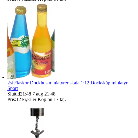
2st Flaskor Dockhus miniatyrer skala 1:12 Dockskåp miniatyr
Sport
Sluttid
21:48
7 aug 21:48
.
Pris:
12 kr
,
Eller Köp nu
17 kr
,
.