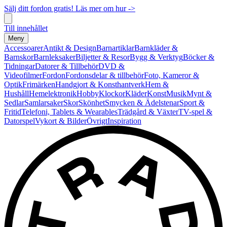
Sälj ditt fordon gratis! Läs mer om hur ->
Till innehållet
Meny
Accessoarer
Antikt & Design
Barnartiklar
Barnkläder &
Barnskor
Barnleksaker
Biljetter & Resor
Bygg & Verktyg
Böcker &
Tidningar
Datorer & Tillbehör
DVD &
Videofilmer
Fordon
Fordonsdelar & tillbehör
Foto, Kameror &
Optik
Frimärken
Handgjort & Konsthantverk
Hem &
Hushåll
Hemelektronik
Hobby
Klockor
Kläder
Konst
Musik
Mynt &
Sedlar
Samlarsaker
Skor
Skönhet
Smycken & Ädelstenar
Sport &
Fritid
Telefoni, Tablets & Wearables
Trädgård & Växter
TV-spel &
Datorspel
Vykort & Bilder
Övrigt
Inspiration