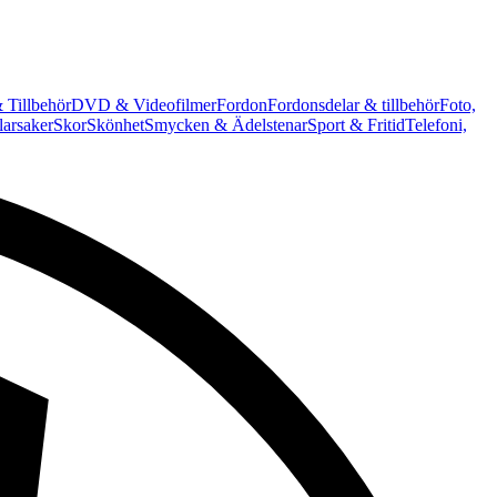
 Tillbehör
DVD & Videofilmer
Fordon
Fordonsdelar & tillbehör
Foto,
arsaker
Skor
Skönhet
Smycken & Ädelstenar
Sport & Fritid
Telefoni,