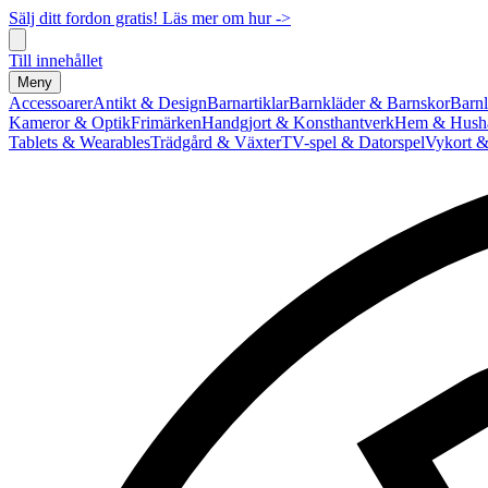
Sälj ditt fordon gratis! Läs mer om hur ->
Till innehållet
Meny
Accessoarer
Antikt & Design
Barnartiklar
Barnkläder & Barnskor
Barnl
Kameror & Optik
Frimärken
Handgjort & Konsthantverk
Hem & Hushå
Tablets & Wearables
Trädgård & Växter
TV-spel & Datorspel
Vykort &