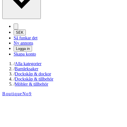
SEK
Så funkar det
Ny annons
Logga in
Skapa konto
/
Alla kategorier
/
Barnleksaker
/
Dockskåp & dockor
/
Dockskåp & tillbehör
/
Möbler & tillbehör
BoutiqueNo9