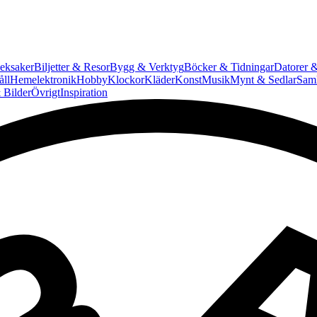
eksaker
Biljetter & Resor
Bygg & Verktyg
Böcker & Tidningar
Datorer &
ll
Hemelektronik
Hobby
Klockor
Kläder
Konst
Musik
Mynt & Sedlar
Saml
 Bilder
Övrigt
Inspiration