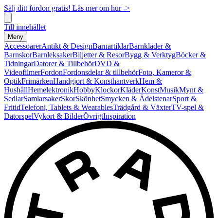
Sälj ditt fordon gratis! Läs mer om hur ->
Till innehållet
Meny
Accessoarer
Antikt & Design
Barnartiklar
Barnkläder &
Barnskor
Barnleksaker
Biljetter & Resor
Bygg & Verktyg
Böcker &
Tidningar
Datorer & Tillbehör
DVD &
Videofilmer
Fordon
Fordonsdelar & tillbehör
Foto, Kameror &
Optik
Frimärken
Handgjort & Konsthantverk
Hem &
Hushåll
Hemelektronik
Hobby
Klockor
Kläder
Konst
Musik
Mynt &
Sedlar
Samlarsaker
Skor
Skönhet
Smycken & Ädelstenar
Sport &
Fritid
Telefoni, Tablets & Wearables
Trädgård & Växter
TV-spel &
Datorspel
Vykort & Bilder
Övrigt
Inspiration