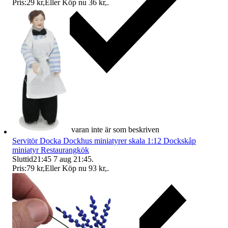
Pris:
29 kr
,
Eller Köp nu
36 kr
,
.
Ersättning om varan inte är som beskriven
Servitör Docka Dockhus miniatyrer skala 1:12 Dockskåp
miniatyr Restaurangkök
Sluttid
21:45
7 aug 21:45
.
Pris:
79 kr
,
Eller Köp nu
93 kr
,
.