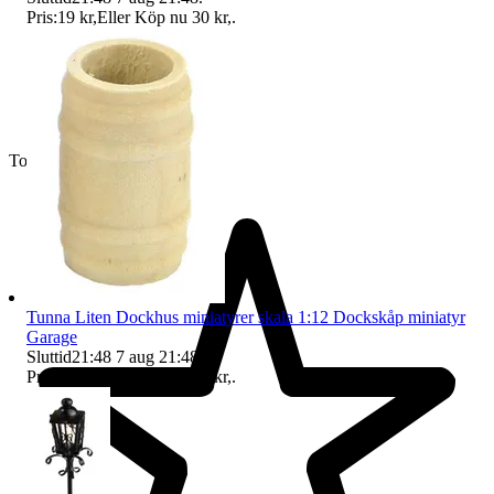
Pris:
19 kr
,
Eller Köp nu
30 kr
,
.
Toppsäljare
Tunna Liten Dockhus miniatyrer skala 1:12 Dockskåp miniatyr
Garage
Sluttid
21:48
7 aug 21:48
.
Pris:
12 kr
,
Eller Köp nu
14 kr
,
.