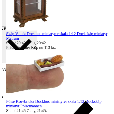
Betalning
Via Tradera
Skåp Valnöt Dockhus miniatyrer skala 1:12 Dockskåp miniatyr
Matrum
Sluttid
20:42
7 aug 20:42
.
Pris:
98 kr
,
Eller Köp nu
113 kr
,
.
Välj till köparskydd
Pölse Korvbricka Dockhus miniatyrer skala 1:12 Dockskåp
miniatyr Pölsemannen
Sluttid
21:45
7 aug 21:45
.