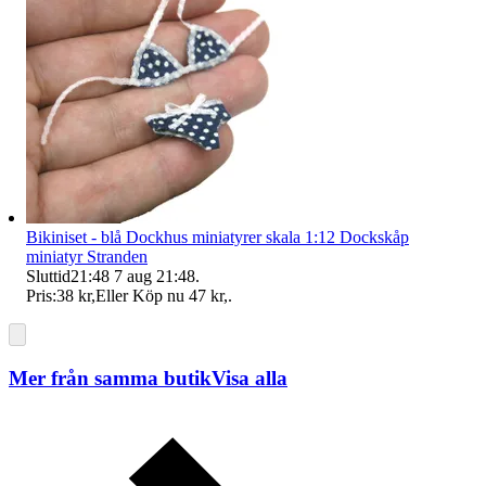
Bikiniset - blå Dockhus miniatyrer skala 1:12 Dockskåp
miniatyr Stranden
Sluttid
21:48
7 aug 21:48
.
Pris:
38 kr
,
Eller Köp nu
47 kr
,
.
Mer från samma butik
Visa alla