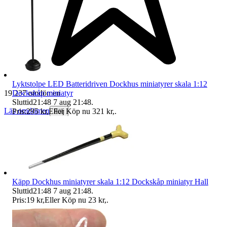
Lyktstolpe LED Batteridriven Dockhus miniatyrer skala 1:12
Dockskåp miniatyr
19 237 omdömen
Sluttid
21:48
7 aug 21:48
.
Läs omdömen
Pris:
295 kr
,
Eller Köp nu
321 kr
,
.
Följ
Käpp Dockhus miniatyrer skala 1:12 Dockskåp miniatyr Hall
Sluttid
21:48
7 aug 21:48
.
Pris:
19 kr
,
Eller Köp nu
23 kr
,
.