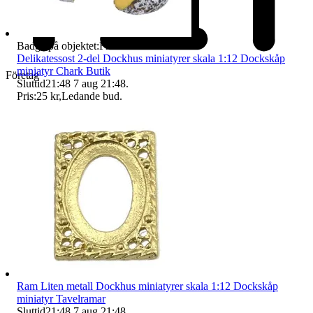
Badge på objektet:
Fri frakt
Delikatessost 2-del Dockhus miniatyrer skala 1:12 Dockskåp
miniatyr Chark Butik
Företag
Sluttid
21:48
7 aug 21:48
.
Pris:
25 kr
,
Ledande bud
.
Ram Liten metall Dockhus miniatyrer skala 1:12 Dockskåp
miniatyr Tavelramar
Sluttid
21:48
7 aug 21:48
.