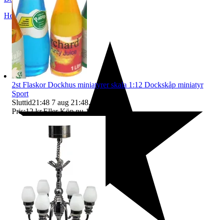
Helsingborg
,
Sverige
2st Flaskor Dockhus miniatyrer skala 1:12 Dockskåp miniatyr
Sport
Sluttid
21:48
7 aug 21:48
.
Pris:
12 kr
,
Eller Köp nu
17 kr
,
.