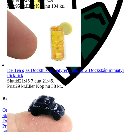
Sluttid
21:45
7 aug 21:45
.
Pris:
95 kr
,
Eller Köp nu
104 kr
,
.
Ice-Tea glas Dockhus miniatyrer skala 1:12 Dockskåp miniatyr
Picknick
Sluttid
21:45
7 aug 21:45
.
Pris:
29 kr
,
Eller Köp nu
38 kr
,
.
Beskrivning
Oanvänt
|
Skala 1:12
|
Dekoration
|
Prylpaket
|
Sittmöbler