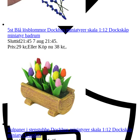
5st Blå lösblommor Dockhus miniatyrer skala 1:12 Dockskåp
miniatyr badrum
Sluttid
21:45
7 aug 21:45
.
Pris:
29 kr
,
Eller Köp nu
38 kr
,
.
Ersättning om du inte får din vara
Tulpaner i stenstubbe Dockhus miniatyrer skala 1:12 Dockskåp
miniatyr Uteplats