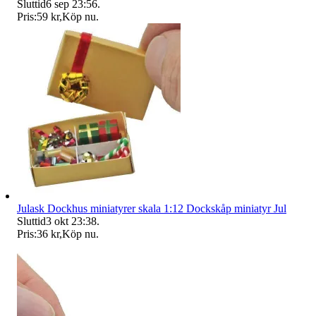
Sluttid
6 sep 23:56
.
Pris:
59 kr
,
Köp nu
.
Julask Dockhus miniatyrer skala 1:12 Dockskåp miniatyr Jul
Sluttid
3 okt 23:38
.
Pris:
36 kr
,
Köp nu
.