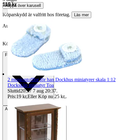
119 kr
Hoppa över karusell
Köparskydd är valfritt hos företag.
Läs mer
Auktionen avslutades utan bud
Köpförfrågan är tyvärr inte tillgänglig.
Frakt
39 kr Annat fraktsätt
2 morgontofflor för han Dockhus miniatyrer skala 1:12
Dockskåp miniatyr Toa
Sluttid
20:37
7 aug 20:37
.
Pris:
19 kr
,
Eller Köp nu
25 kr
,
.
Avhämtning
Helsingborg, Sverige