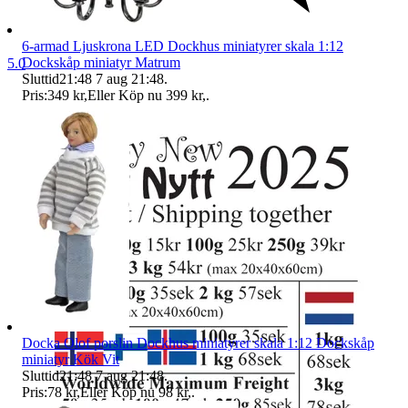
6-armad Ljuskrona LED Dockhus miniatyrer skala 1:12
Dockskåp miniatyr Matrum
5.0
Sluttid
21:48
7 aug 21:48
.
Pris:
349 kr
,
Eller Köp nu
399 kr
,
.
Docka Olof porslin Dockhus miniatyrer skala 1:12 Dockskåp
miniatyr Kök Vit
Sluttid
21:48
7 aug 21:48
.
Pris:
78 kr
,
Eller Köp nu
98 kr
,
.