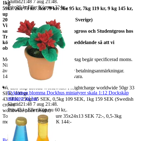
Sluttid
21:48
7 aug 21:48
.
1kg
Pris:
29 kr
,
Eller Köp nu
32 kr
,
.
59kr, 2kg 73 kr, 3kg 79 kr, 5kg 95 kr, 7kg 119 kr, 9 kg 145 kr,
upp till
20kg 159 kr (priserna gäller inom Sverige)
Vi
samfraktar med Fyndgross, Lampgross och Studentgross hos
Tradera. Om du
köper från mer än en skicka ett meddelande så att vi
observerar det.
Moms ingår i våra priser. Har ni företag begär specificerad moms.
Ni kan
även fråga om faktura om ni inte har betalningsanmärkningar.
14 dagars full returrätt vid oanvänd vara.
We also ship abroad worldwide. Freightcharge worldwide 50gr 33
Cyklamen blomma Dockhus miniatyrer skala 1:12 Dockskåp
SEK, 100 gr
miniatyr jul bar
43 SEK, 250gr 85 SEK, 0,5kg 109 SEK, 1kg 159 SEK (Swedish
Sluttid
21:48
7 aug 21:48
.
crown
Pris:
45 kr
,
Eller Köp nu
60 kr
,
.
worldwide price freight)
To Denmark 0,5-3kg measure 35x24x13 SEK 72:-, 0,5-3kg
measure 40x40x140cm SEK 144:-
BoutiqueNo9