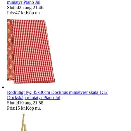
miniatyr Piano Jul
Sluttid
25 aug 21:46
.
Pris:
47 kr
,
Köp nu
.
Rödrutigt tyg 45x30cm Dockhus miniatyrer skala 1:12
Dockskåp miniatyr Piano Jul
Sluttid
10 aug 21:58
.
Pris:
15 kr
,
Köp nu
.