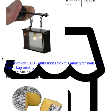
Batteridriven LED Butiksskylt Dockhus miniatyrer skala 1:12
Dockskåp miniatyr
Sluttid
21:48
7 aug 21:48
.
Pris:
195 kr
,
Eller Köp nu
322 kr
,
.