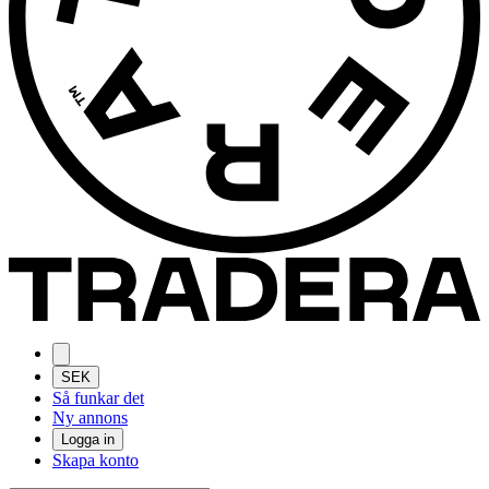
SEK
Så funkar det
Ny annons
Logga in
Skapa konto