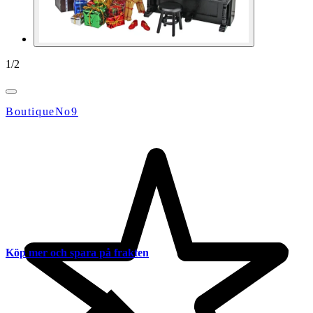
1
/
2
BoutiqueNo9
Köp mer och spara på frakten