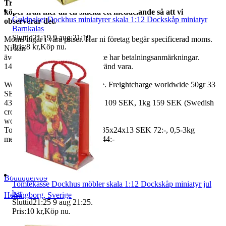
Tradera. Om du
köper från mer än en skicka ett meddelande så att vi
Guldpaket Dockhus miniatyrer skala 1:12 Dockskåp miniatyr
observerar det.
Barnkalas
Sluttid
21:19
9 aug 21:19
.
Moms ingår i våra priser. Har ni företag begär specificerad moms.
Pris:
8 kr
,
Köp nu
.
Ni kan
även fråga om faktura om ni inte har betalningsanmärkningar.
14 dagars full returrätt vid oanvänd vara.
We also ship abroad worldwide. Freightcharge worldwide 50gr 33
SEK, 100 gr
43 SEK, 250gr 85 SEK, 0,5kg 109 SEK, 1kg 159 SEK (Swedish
crown
worldwide price freight)
To Denmark 0,5-3kg measure 35x24x13 SEK 72:-, 0,5-3kg
measure 40x40x140cm SEK 144:-
BoutiqueNo9
Tomtekasse Dockhus möbler skala 1:12 Dockskåp miniatyr jul
bar
Helsingborg
,
Sverige
Sluttid
21:25
9 aug 21:25
.
Pris:
10 kr
,
Köp nu
.