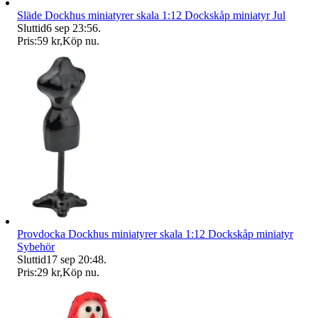
Släde Dockhus miniatyrer skala 1:12 Dockskåp miniatyr Jul
Sluttid
6 sep 23:56
.
Pris:
59 kr
,
Köp nu
.
Provdocka Dockhus miniatyrer skala 1:12 Dockskåp miniatyr
Sybehör
Sluttid
17 sep 20:48
.
Pris:
29 kr
,
Köp nu
.