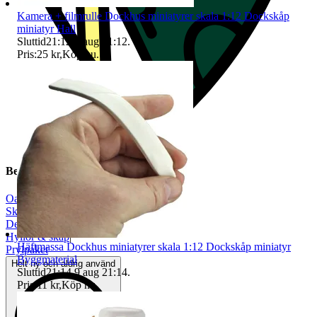
Kamera + filmrulle Dockhus miniatyrer skala 1:12 Dockskåp
miniatyr Hall
Sluttid
21:12
9 aug 21:12
.
Pris:
25 kr
,
Köp nu
.
Beskrivning
Oanvänt
|
Skala 1:12
|
Dekoration
|
Hyllor & skåp
|
Häftmassa Dockhus miniatyrer skala 1:12 Dockskåp miniatyr
Prylpaket
Byggmaterial
Helt ny och aldrig använd
Sluttid
21:14
9 aug 21:14
.
Pris:
11 kr
,
Köp nu
.