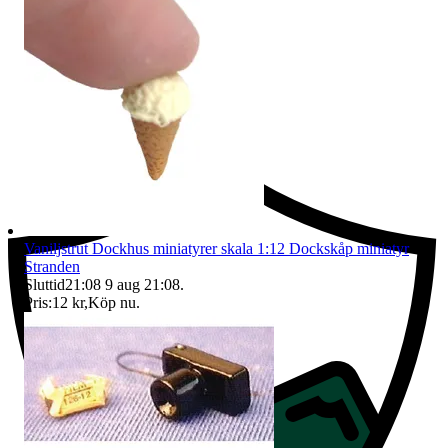
Ersättning om du inte får din vara
Vaniljstrut Dockhus miniatyrer skala 1:12 Dockskåp miniatyr
Stranden
Sluttid
21:08
9 aug 21:08
.
Pris:
12 kr
,
Köp nu
.