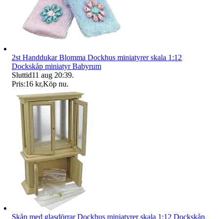
2st Handdukar Blomma Dockhus miniatyrer skala 1:12
Dockskåp miniatyr Babyrum
Sluttid
11 aug 20:39
.
Pris:
16 kr
,
Köp nu
.
Skåp med glasdörrar Dockhus miniatyrer skala 1:12 Dockskåp