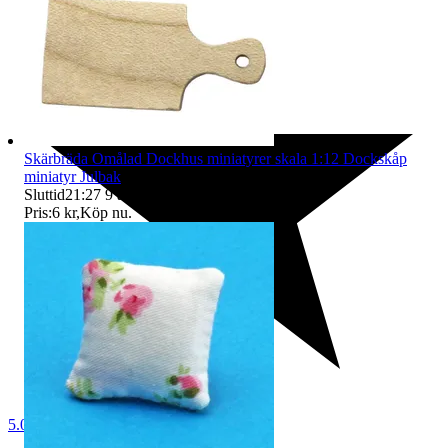
Skärbräda Omålad Dockhus miniatyrer skala 1:12 Dockskåp
miniatyr Julbak
Sluttid
21:27
9 aug 21:27
.
Pris:
6 kr
,
Köp nu
.
5.0