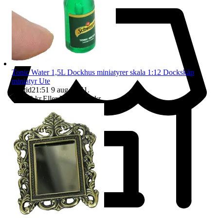
Tonic Water 1,5L Dockhus miniatyrer skala 1:12 Dockskåp
miniatyr Ute
Sluttid
21:51
9 aug 21:51
.
Pris:
12 kr
,
Eller Köp nu
14 kr
,
.