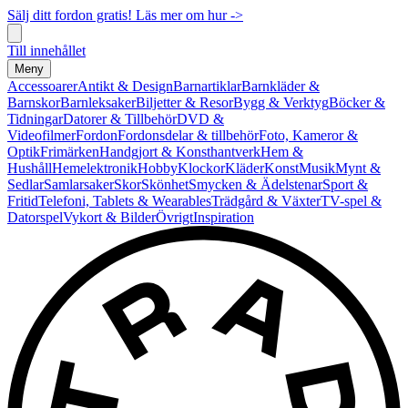
Sälj ditt fordon gratis! Läs mer om hur ->
Till innehållet
Meny
Accessoarer
Antikt & Design
Barnartiklar
Barnkläder &
Barnskor
Barnleksaker
Biljetter & Resor
Bygg & Verktyg
Böcker &
Tidningar
Datorer & Tillbehör
DVD &
Videofilmer
Fordon
Fordonsdelar & tillbehör
Foto, Kameror &
Optik
Frimärken
Handgjort & Konsthantverk
Hem &
Hushåll
Hemelektronik
Hobby
Klockor
Kläder
Konst
Musik
Mynt &
Sedlar
Samlarsaker
Skor
Skönhet
Smycken & Ädelstenar
Sport &
Fritid
Telefoni, Tablets & Wearables
Trädgård & Växter
TV-spel &
Datorspel
Vykort & Bilder
Övrigt
Inspiration