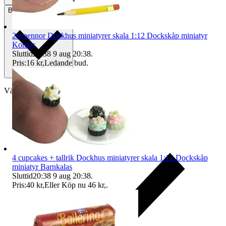
Betalning
Via Tradera
2st pennor Dockhus miniatyrer skala 1:12 Dockskåp miniatyr
Kontor
Sluttid
20:38
9 aug 20:38
.
Pris:
16 kr
,
Ledande bud
.
Välj till köparskydd
4 cupcakes + tallrik Dockhus miniatyrer skala 1:12 Dockskåp
miniatyr Barnkalas
Sluttid
20:38
9 aug 20:38
.
Pris:
40 kr
,
Eller Köp nu
46 kr
,
.