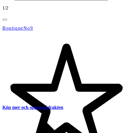
1
/
2
BoutiqueNo9
Köp mer och spara på frakten