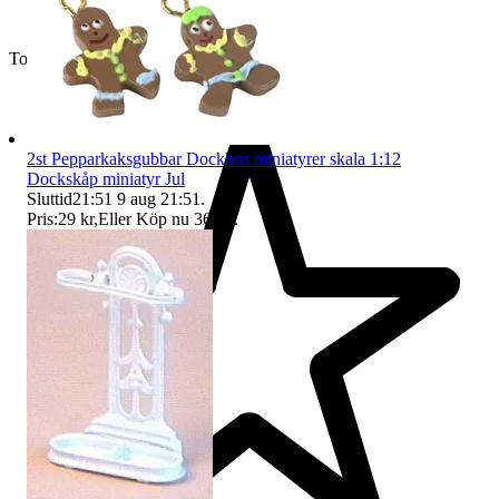
Toppsäljare
2st Pepparkaksgubbar Dockhus miniatyrer skala 1:12
Dockskåp miniatyr Jul
Sluttid
21:51
9 aug 21:51
.
Pris:
29 kr
,
Eller Köp nu
36 kr
,
.