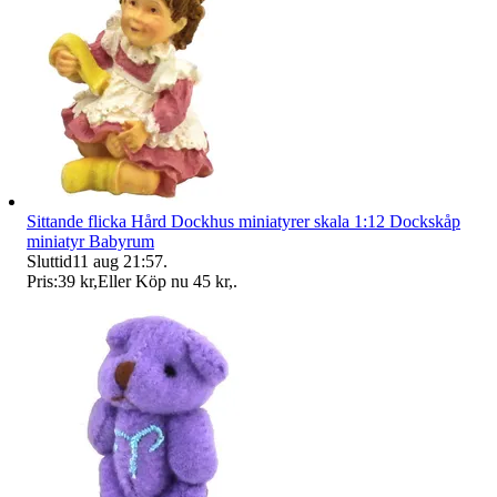
Sittande flicka Hård Dockhus miniatyrer skala 1:12 Dockskåp
miniatyr Babyrum
Sluttid
11 aug 21:57
.
Pris:
39 kr
,
Eller Köp nu
45 kr
,
.