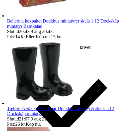
Ballerina kexpaket Dockhus miniatyrer skala 1:12 Dockskåp
miniatyr Barnkalas
Sluttid
20:43
9 aug 20:43
.
Pris:
14 kr
,
Eller Köp nu
15 kr
,
.
Ersättning om varan inte är som beskriven
Tretorn svarta stövlar 1 par Dockhus miniatyrer skala 1:12
Dockskåp miniatyr
Sluttid
21:07
9 aug 21:07
.
Pris:
26 kr
,
Köp nu
.