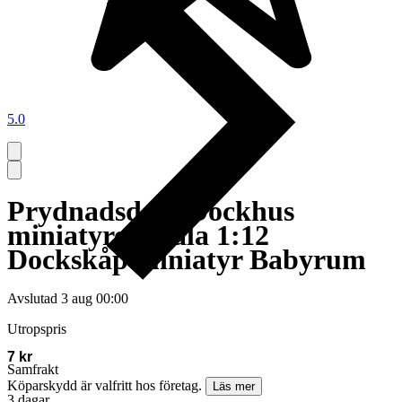
5.0
Prydnadsdam Dockhus
miniatyrer skala 1:12
Dockskåp miniatyr Babyrum
Avslutad
3 aug 00:00
Utropspris
7 kr
Samfrakt
Köparskydd är valfritt hos företag.
Läs mer
3 dagar