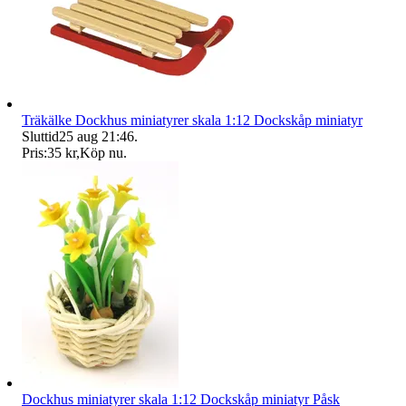
Träkälke Dockhus miniatyrer skala 1:12 Dockskåp miniatyr
Sluttid
25 aug 21:46
.
Pris:
35 kr
,
Köp nu
.
Dockhus miniatyrer skala 1:12 Dockskåp miniatyr Påsk