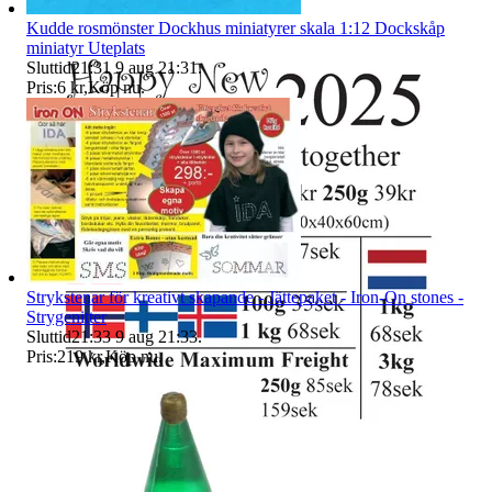
Kudde rosmönster Dockhus miniatyrer skala 1:12 Dockskåp
miniatyr Uteplats
Sluttid
21:31
9 aug 21:31
.
Pris:
6 kr
,
Köp nu
.
Strykstenar för kreativt skapande - Jättepaket - Iron-On stones -
Strygenitter
Sluttid
21:33
9 aug 21:33
.
Pris:
219 kr
,
Köp nu
.