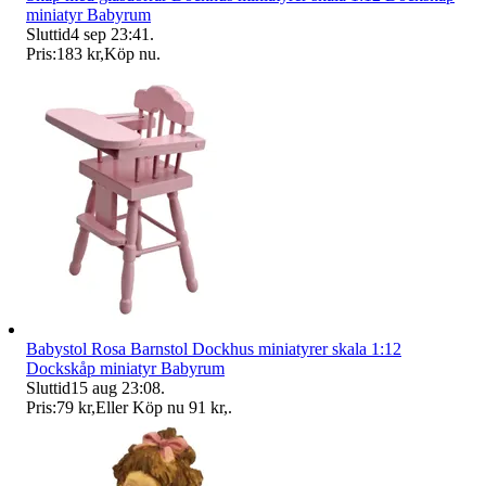
miniatyr Babyrum
Sluttid
4 sep 23:41
.
Pris:
183 kr
,
Köp nu
.
Babystol Rosa Barnstol Dockhus miniatyrer skala 1:12
Dockskåp miniatyr Babyrum
Sluttid
15 aug 23:08
.
Pris:
79 kr
,
Eller Köp nu
91 kr
,
.