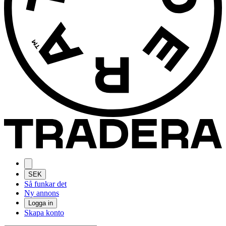
SEK
Så funkar det
Ny annons
Logga in
Skapa konto