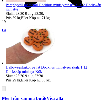
Paraplyställ av metall Dockhus miniatyrer skala 1:12 Dockskåp
miniatyr
Sluttid
23:30
9 aug 23:30
.
Pris:
39 kr
,
Eller Köp nu
71 kr
,
.
19 270 omdömen
Läs omdömen
Följ
Halloweenkakor på fat Dockhus miniatyrer skala 1:12
Dockskåp miniatyr Kök
Sluttid
23:30
9 aug 23:30
.
Pris:
29 kr
,
Eller Köp nu
35 kr
,
.
Mer från samma butik
Visa alla