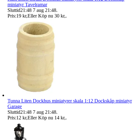
miniatyr Tavelramar
Sluttid
21:48
7 aug 21:48
.
Pris:
19 kr
,
Eller Köp nu
30 kr
,
.
Tunna Liten Dockhus miniatyrer skala 1:12 Dockskåp miniatyr
Garage
Sluttid
21:48
7 aug 21:48
.
Pris:
12 kr
,
Eller Köp nu
14 kr
,
.