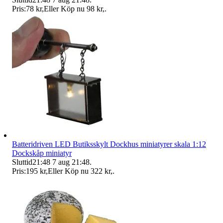
Pris:
78 kr
,
Eller Köp nu
98 kr
,
.
Batteridriven LED Butiksskylt Dockhus miniatyrer skala 1:12
Dockskåp miniatyr
Sluttid
21:48
7 aug 21:48
.
Pris:
195 kr
,
Eller Köp nu
322 kr
,
.