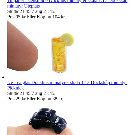
Tulpaner i stenstubbe Dockhus miniatyrer skala 1:12 Dockskåp
miniatyr Uteplats
Sluttid
21:45
7 aug 21:45
.
Pris:
95 kr
,
Eller Köp nu
104 kr
,
.
Ice-Tea glas Dockhus miniatyrer skala 1:12 Dockskåp miniatyr
Picknick
Sluttid
21:45
7 aug 21:45
.
Pris:
29 kr
,
Eller Köp nu
38 kr
,
.