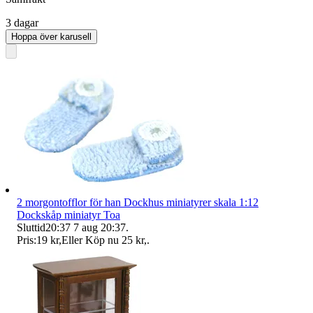
3 dagar
Hoppa över karusell
2 morgontofflor för han Dockhus miniatyrer skala 1:12
Dockskåp miniatyr Toa
Sluttid
20:37
7 aug 20:37
.
Pris:
19 kr
,
Eller Köp nu
25 kr
,
.