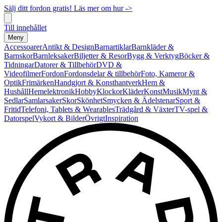
Sälj ditt fordon gratis! Läs mer om hur ->
Till innehållet
Meny
Accessoarer
Antikt & Design
Barnartiklar
Barnkläder &
Barnskor
Barnleksaker
Biljetter & Resor
Bygg & Verktyg
Böcker &
Tidningar
Datorer & Tillbehör
DVD &
Videofilmer
Fordon
Fordonsdelar & tillbehör
Foto, Kameror &
Optik
Frimärken
Handgjort & Konsthantverk
Hem &
Hushåll
Hemelektronik
Hobby
Klockor
Kläder
Konst
Musik
Mynt &
Sedlar
Samlarsaker
Skor
Skönhet
Smycken & Ädelstenar
Sport &
Fritid
Telefoni, Tablets & Wearables
Trädgård & Växter
TV-spel &
Datorspel
Vykort & Bilder
Övrigt
Inspiration