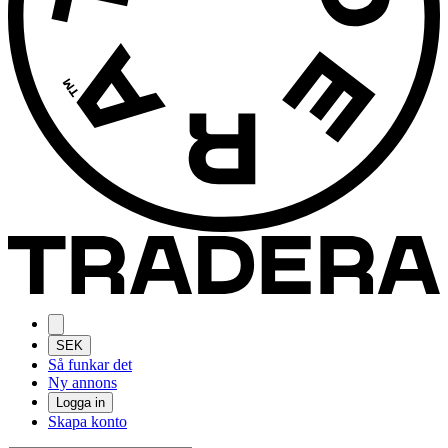
SEK
Så funkar det
Ny annons
Logga in
Skapa konto