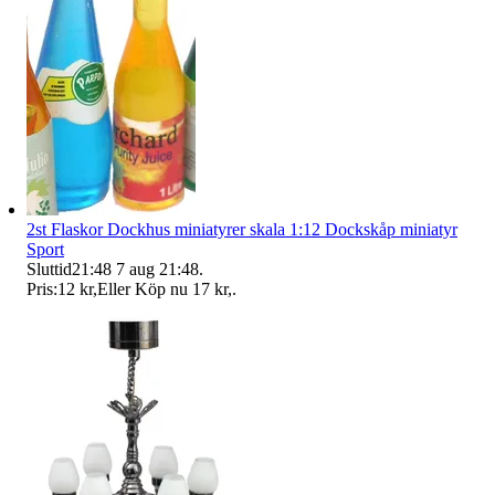
2st Flaskor Dockhus miniatyrer skala 1:12 Dockskåp miniatyr
Sport
Sluttid
21:48
7 aug 21:48
.
Pris:
12 kr
,
Eller Köp nu
17 kr
,
.