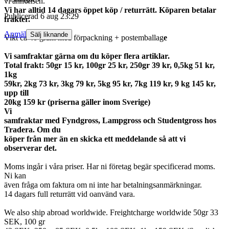
vi annonsen.
Vi har alltid 14 dagars öppet köp / returrätt. Köparen betalar
Publicerad
6 aug 23:29
frakter.
Anmäl
Sälj liknande
Vikt ca 40 gram med förpackning + postemballag
e
Vi samfraktar gärna om du köper flera artiklar.
Total frakt: 50gr 15 kr, 100gr 25 kr, 250gr 39 kr, 0,5kg 51 kr,
1kg
59kr, 2kg 73 kr, 3kg 79 kr, 5kg 95 kr, 7kg 119 kr, 9 kg 145 kr,
upp till
20kg 159 kr (priserna gäller inom Sverige)
Vi
samfraktar med Fyndgross, Lampgross och Studentgross hos
Tradera. Om du
köper från mer än en skicka ett meddelande så att vi
observerar det.
Moms ingår i våra priser. Har ni företag begär specificerad moms.
Ni kan
även fråga om faktura om ni inte har betalningsanmärkningar.
14 dagars full returrätt vid oanvänd vara.
We also ship abroad worldwide. Freightcharge worldwide 50gr 33
SEK, 100 gr