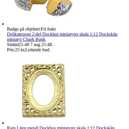
Badge på objektet:
Fri frakt
Delikatessost 2-del Dockhus miniatyrer skala 1:12 Dockskåp
miniatyr Chark Butik
Sluttid
21:48
7 aug 21:48
.
Pris:
25 kr
,
Ledande bud
.
Ram Liten metall Dockhus miniatyrer skala 1:12 Dockskåp