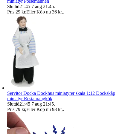
miniatyr Pölsemannen
Sluttid
21:45
7 aug 21:45
.
Pris:
29 kr
,
Eller Köp nu
36 kr
,
.
Servitör Docka Dockhus miniatyrer skala 1:12 Dockskåp
miniatyr Restaurangkök
Sluttid
21:45
7 aug 21:45
.
Pris:
79 kr
,
Eller Köp nu
93 kr
,
.