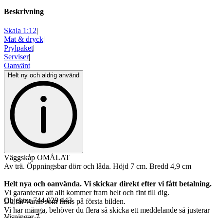
Beskrivning
Skala 1:12
|
Mat & dryck
|
Prylpaket
|
Serviser
|
Oanvänt
Helt ny och aldrig använd
Väggskåp OMÅLAT
Av trä. Öppningsbar dörr och låda. Höjd 7 cm. Bredd 4,9 cm
Helt nya och oanvända. Vi skickar direkt efter vi fått betalning.
Vi garanterar att allt kommer fram helt och fint till dig.
Objektnr
744 029 443
Du får varan som finns på första bilden.
Vi har många, behöver du flera så skicka ett meddelande så justerar
Visningar
7