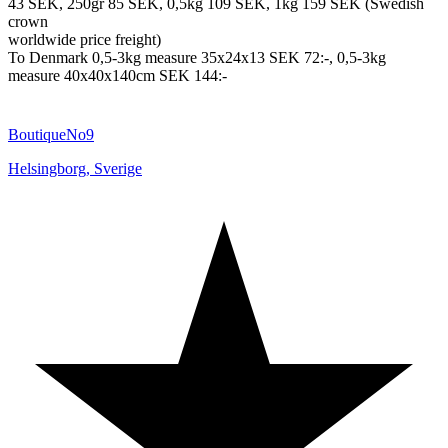
43 SEK, 250gr 85 SEK, 0,5kg 109 SEK, 1kg 159 SEK (Swedish
crown
worldwide price freight)
To Denmark 0,5-3kg measure 35x24x13 SEK 72:-, 0,5-3kg
measure 40x40x140cm SEK 144:-
BoutiqueNo9
Helsingborg
,
Sverige