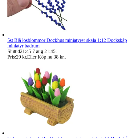
5st Blå lösblommor Dockhus miniatyrer skala 1:12 Dockskåp
miniatyr badrum
Sluttid
21:45
7 aug 21:45
.
Pris:
29 kr
,
Eller Köp nu
38 kr
,
.