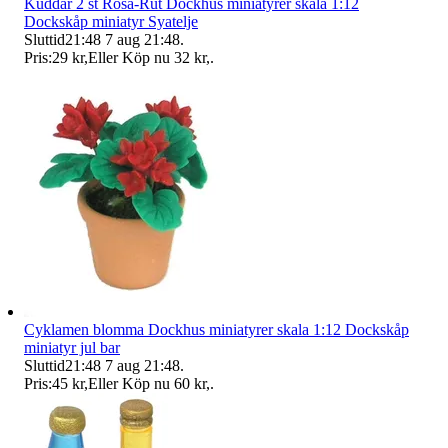
Kuddar 2 st Rosa-Rut Dockhus miniatyrer skala 1:12
Dockskåp miniatyr Syatelje
Sluttid
21:48
7 aug 21:48
.
Pris:
29 kr
,
Eller Köp nu
32 kr
,
.
Cyklamen blomma Dockhus miniatyrer skala 1:12 Dockskåp
miniatyr jul bar
Sluttid
21:48
7 aug 21:48
.
Pris:
45 kr
,
Eller Köp nu
60 kr
,
.