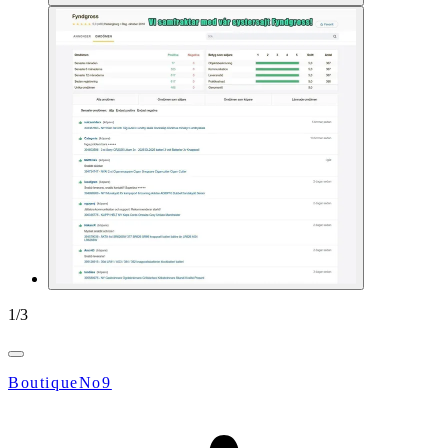
1
/
3
BoutiqueNo9