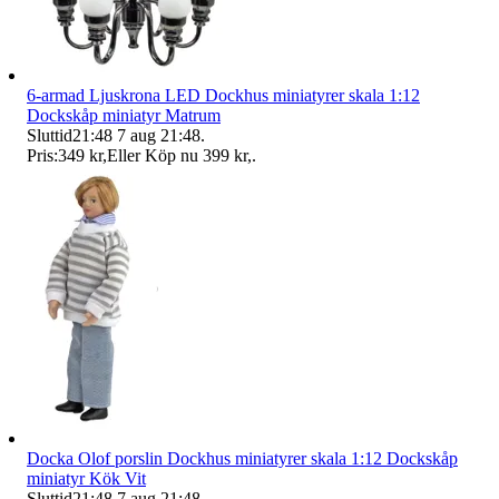
6-armad Ljuskrona LED Dockhus miniatyrer skala 1:12
Dockskåp miniatyr Matrum
Sluttid
21:48
7 aug 21:48
.
Pris:
349 kr
,
Eller Köp nu
399 kr
,
.
Docka Olof porslin Dockhus miniatyrer skala 1:12 Dockskåp
miniatyr Kök Vit
Sluttid
21:48
7 aug 21:48
.