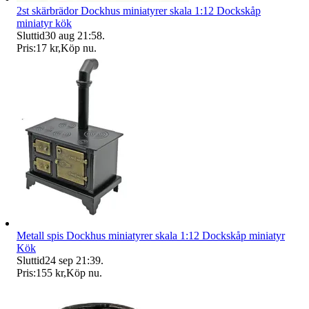
2st skärbrädor Dockhus miniatyrer skala 1:12 Dockskåp
miniatyr kök
Sluttid
30 aug 21:58
.
Pris:
17 kr
,
Köp nu
.
Metall spis Dockhus miniatyrer skala 1:12 Dockskåp miniatyr
Kök
Sluttid
24 sep 21:39
.
Pris:
155 kr
,
Köp nu
.