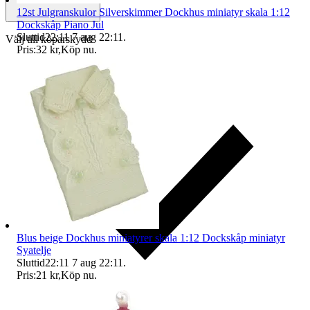
12st Julgranskulor Silverskimmer Dockhus miniatyr skala 1:12
Dockskåp Piano Jul
Sluttid
22:11
7 aug 22:11
.
Välj till köparskydd
Pris:
32 kr
,
Köp nu
.
Blus beige Dockhus miniatyrer skala 1:12 Dockskåp miniatyr
Syatelje
Sluttid
22:11
7 aug 22:11
.
Pris:
21 kr
,
Köp nu
.