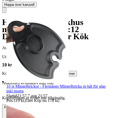
Hoppa över karusell
Hunden Ozzi Dockhus
miniatyrer skala 1:12
Dockskåp miniatyr Kök
Avslutad
1 aug 22:17
Utropspris
19 kr
Köparskydd är valfritt hos företag.
Läs mer
Auktionen avslutades utan bud
10 st Mingelbrickor - Flergångs Mingelbricka m hål för glas
inkl moms
Sluttid
21:57
7 aug 21:57
.
Köpförfrågan är tyvärr inte tillgänglig.
Pris:
119 kr
,
Eller Köp nu
178 kr
,
.
Frakt
15 kr Annat fraktsätt