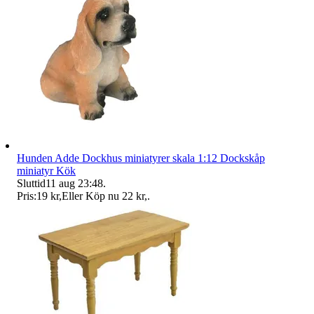
Hunden Adde Dockhus miniatyrer skala 1:12 Dockskåp
miniatyr Kök
Sluttid
11 aug 23:48
.
Pris:
19 kr
,
Eller Köp nu
22 kr
,
.