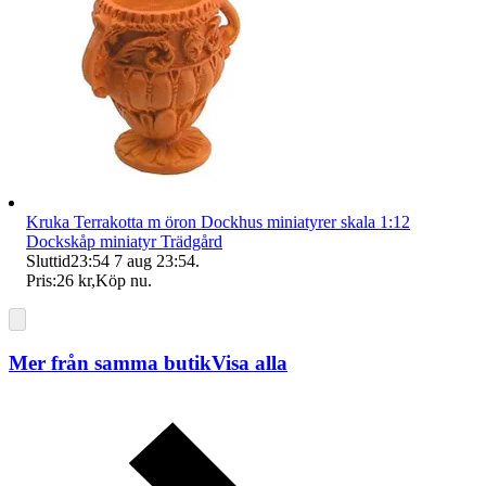
Kruka Terrakotta m öron Dockhus miniatyrer skala 1:12
Dockskåp miniatyr Trädgård
Sluttid
23:54
7 aug 23:54
.
Pris:
26 kr
,
Köp nu
.
Mer från samma butik
Visa alla