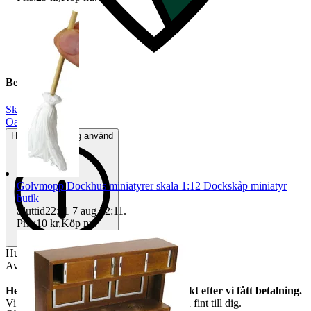
Beskrivning
Skala 1:12
|
Oanvänt
Helt ny och aldrig använd
Golvmopp Dockhus miniatyrer skala 1:12 Dockskåp miniatyr
butik
Sluttid
22:11
7 aug 22:11
.
Pris:
10 kr
,
Köp nu
.
Hunden Ozzi
Av stenkeramik. Höjd 37 mm
Helt nya och oanvända. Vi skickar direkt efter vi fått betalning.
Vi garanterar att allt kommer fram helt och fint till dig.