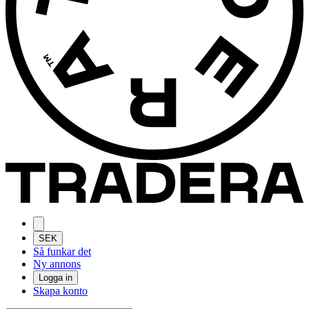
SEK
Så funkar det
Ny annons
Logga in
Skapa konto