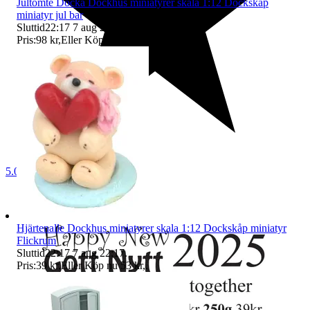
Jultomte Docka Dockhus miniatyrer skala 1:12 Dockskåp
miniatyr jul bar
Sluttid
22:17
7 aug 22:17
.
Pris:
98 kr
,
Eller Köp nu
105 kr
,
.
5.0
Hjärtenalle Dockhus miniatyrer skala 1:12 Dockskåp miniatyr
Flickrum
Sluttid
22:17
7 aug 22:17
.
Pris:
39 kr
,
Eller Köp nu
53 kr
,
.