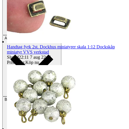
Avhämtning
Helsingborg, Sverige
Handtag fyrk 2st. Dockhus miniatyrer skala 1:12 Dockskåp
miniatyr VVS verkstad
Sluttid
22:11
7 aug 22:11
.
Pris:
22 kr
,
Köp nu
.
Betalning
Via Tradera