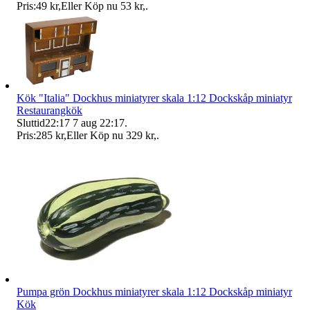
Pris:
49 kr
,
Eller Köp nu
53 kr
,
.
Kök "Italia" Dockhus miniatyrer skala 1:12 Dockskåp miniatyr
Restaurangkök
Sluttid
22:17
7 aug 22:17
.
Pris:
285 kr
,
Eller Köp nu
329 kr
,
.
Pumpa grön Dockhus miniatyrer skala 1:12 Dockskåp miniatyr
Kök