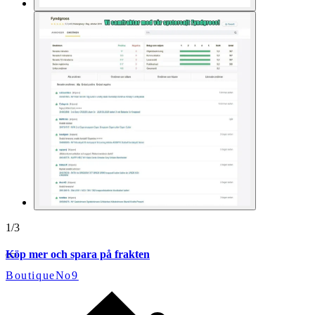
1
/
3
Köp mer och spara på frakten
BoutiqueNo9