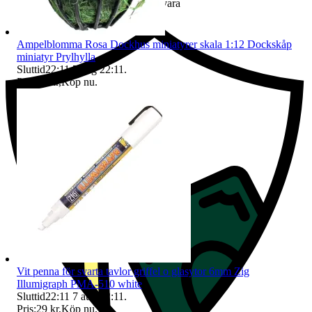
Ersättning om du inte får din vara
Ampelblomma Rosa Dockhus miniatyrer skala 1:12 Dockskåp
miniatyr Prylhylla
Sluttid
22:11
7 aug 22:11
.
Pris:
42 kr
,
Köp nu
.
Vit penna för svarta tavlor griffel o glasytor 6mm Zig
Illumigraph PMA-510 white
Sluttid
22:11
7 aug 22:11
.
Pris:
29 kr
,
Köp nu
.