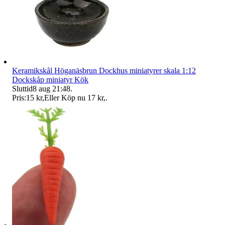
Keramikskål Höganäsbrun Dockhus miniatyrer skala 1:12
Dockskåp miniatyr Kök
Sluttid
8 aug 21:48
.
Pris:
15 kr
,
Eller Köp nu
17 kr
,
.