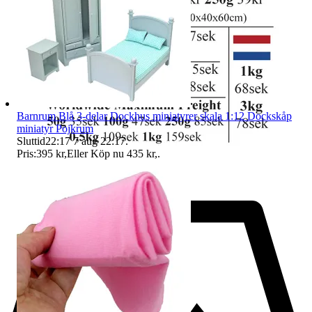
Barnrum Blå 3-delar Dockhus miniatyrer skala 1:12 Dockskåp
miniatyr Pojkrum
Sluttid
22:17
7 aug 22:17
.
Pris:
395 kr
,
Eller Köp nu
435 kr
,
.