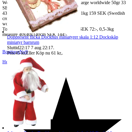
We also ship abroad worldwide. Freightcharge worldwide 50gr 33
SEK, 100 gr
43 SEK, 250gr 85 SEK, 0,5kg 109 SEK, 1kg 159 SEK (Swedish
crown
worldwide price freight)
To Denmark 0,5-3kg measure 35x24x13 SEK 72:-, 0,5-3kg
measure 40x40x140cm SEK 144:-
Doppresent flicka Dockhus miniatyrer skala 1:12 Dockskåp
miniatyr barnrum
Sluttid
22:17
7 aug 22:17
.
BoutiqueNo9
Pris:
45 kr
,
Eller Köp nu
61 kr
,
.
Helsingborg
,
Sverige