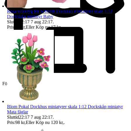
Rosa velortyg för bebisfilt Dockhus miniatyrer skala 1:12
Dockskåp miniatyr Baby
Sluttid
22:17
7 aug 22:17
.
Pris:
16 kr
,
Eller Köp nu
17 kr
,
.
Företag
Blom Pokal Dockhus miniatyrer skala 1:12 Dockskåp miniatyr
Mata fåglar
Sluttid
22:17
7 aug 22:17
.
Pris:
98 kr
,
Eller Köp nu
120 kr
,
.