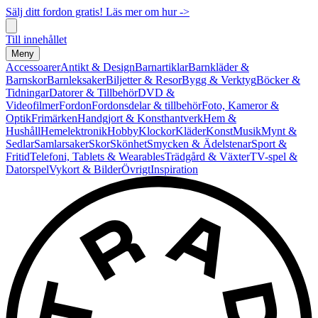
Sälj ditt fordon gratis! Läs mer om hur ->
Till innehållet
Meny
Accessoarer
Antikt & Design
Barnartiklar
Barnkläder &
Barnskor
Barnleksaker
Biljetter & Resor
Bygg & Verktyg
Böcker &
Tidningar
Datorer & Tillbehör
DVD &
Videofilmer
Fordon
Fordonsdelar & tillbehör
Foto, Kameror &
Optik
Frimärken
Handgjort & Konsthantverk
Hem &
Hushåll
Hemelektronik
Hobby
Klockor
Kläder
Konst
Musik
Mynt &
Sedlar
Samlarsaker
Skor
Skönhet
Smycken & Ädelstenar
Sport &
Fritid
Telefoni, Tablets & Wearables
Trädgård & Växter
TV-spel &
Datorspel
Vykort & Bilder
Övrigt
Inspiration