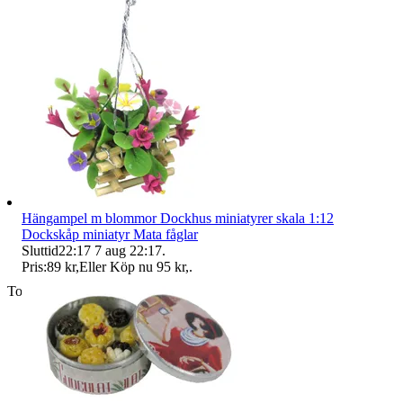
Hängampel m blommor Dockhus miniatyrer skala 1:12
Dockskåp miniatyr Mata fåglar
Sluttid
22:17
7 aug 22:17
.
Pris:
89 kr
,
Eller Köp nu
95 kr
,
.
Toppsäljare