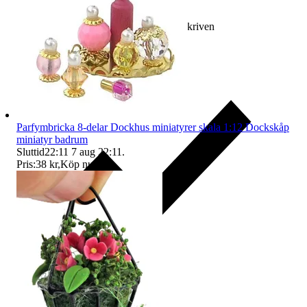
Ersättning om varan inte är som beskriven
Parfymbricka 8-delar Dockhus miniatyrer skala 1:12 Dockskåp
miniatyr badrum
Sluttid
22:11
7 aug 22:11
.
Pris:
38 kr
,
Köp nu
.