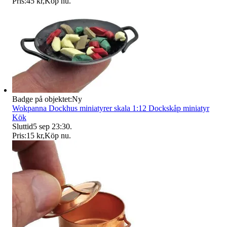
Pris:
45 kr
,
Köp nu
.
Badge på objektet:
Ny
Wokpanna Dockhus miniatyrer skala 1:12 Dockskåp miniatyr
Kök
Sluttid
5 sep 23:30
.
Pris:
15 kr
,
Köp nu
.