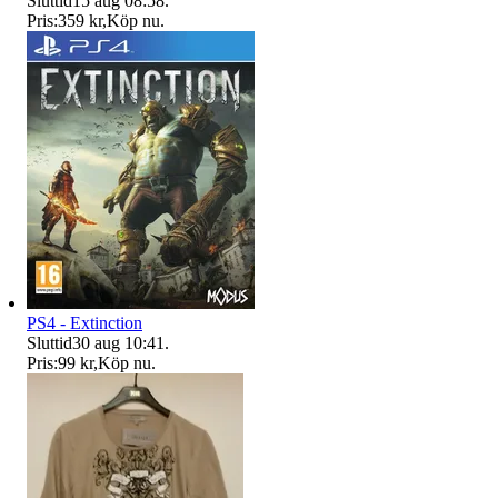
Sluttid
15 aug 08:58
.
Pris:
359 kr
,
Köp nu
.
PS4 - Extinction
Sluttid
30 aug 10:41
.
Pris:
99 kr
,
Köp nu
.