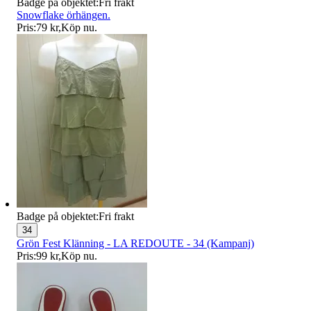
Badge på objektet:
Fri frakt
Snowflake örhängen.
Pris:
79 kr
,
Köp nu
.
Badge på objektet:
Fri frakt
34
Grön Fest Klänning - LA REDOUTE - 34 (Kampanj)
Pris:
99 kr
,
Köp nu
.