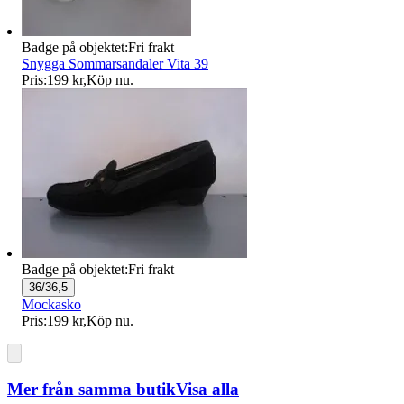
Badge på objektet:
Fri frakt
Snygga Sommarsandaler Vita 39
Pris:
199 kr
,
Köp nu
.
Badge på objektet:
Fri frakt
36/36,5
Mockasko
Pris:
199 kr
,
Köp nu
.
Mer från samma butik
Visa alla