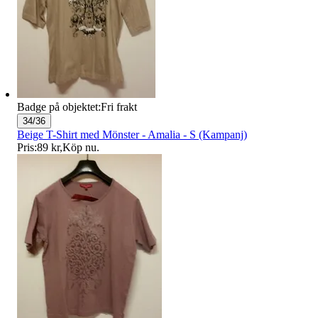
Badge på objektet:
Fri frakt
34/36
Beige T-Shirt med Mönster - Amalia - S (Kampanj)
Pris:
89 kr
,
Köp nu
.