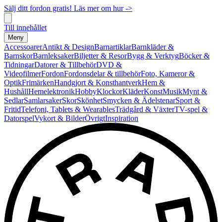
Sälj ditt fordon gratis! Läs mer om hur ->
Till innehållet
Meny
Accessoarer
Antikt & Design
Barnartiklar
Barnkläder &
Barnskor
Barnleksaker
Biljetter & Resor
Bygg & Verktyg
Böcker &
Tidningar
Datorer & Tillbehör
DVD &
Videofilmer
Fordon
Fordonsdelar & tillbehör
Foto, Kameror &
Optik
Frimärken
Handgjort & Konsthantverk
Hem &
Hushåll
Hemelektronik
Hobby
Klockor
Kläder
Konst
Musik
Mynt &
Sedlar
Samlarsaker
Skor
Skönhet
Smycken & Ädelstenar
Sport &
Fritid
Telefoni, Tablets & Wearables
Trädgård & Växter
TV-spel &
Datorspel
Vykort & Bilder
Övrigt
Inspiration