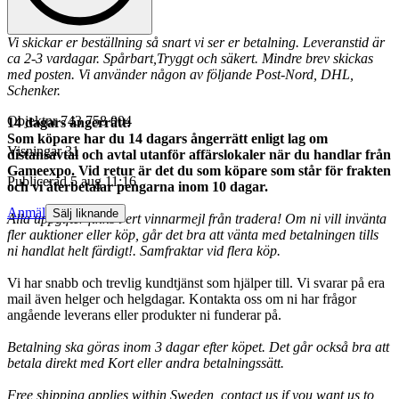
Vi skickar er beställning så snart vi ser er betalning. Leveranstid är
ca 2-3 vardagar. Spårbart,Tryggt och säkert. Mindre brev skickas
med posten. Vi använder någon av följande Post-Nord, DHL,
Schenker.
Objektnr
743 758 004
14 dagars ångerrätt:
Som köpare har du 14 dagars ångerrätt enligt lag om
Visningar
31
distansavtal och avtal utanför affärslokaler när du handlar från
Gameexpo. Vid retur är det du som köpare som står för frakten
Publicerad
5 aug 11:16
och vi återbetalar pengarna inom 10 dagar.
Anmäl
Sälj liknande
Alla uppgifter finns i ert vinnarmejl från tradera! Om ni vill invänta
fler auktioner eller köp, går det bra att vänta med betalningen tills
ni handlat helt färdigt!. Samfraktar vid flera köp.
Vi har snabb och trevlig kundtjänst som hjälper till. Vi svarar på era
mail även helger och helgdagar. Kontakta oss om ni har frågor
angående leverans eller produkter ni funderar på.
Betalning ska göras inom 3 dagar efter köpet. Det går också bra att
betala direkt med Kort eller andra betalningssätt.
Free shipping applies within Sweden, contact us if you want us to