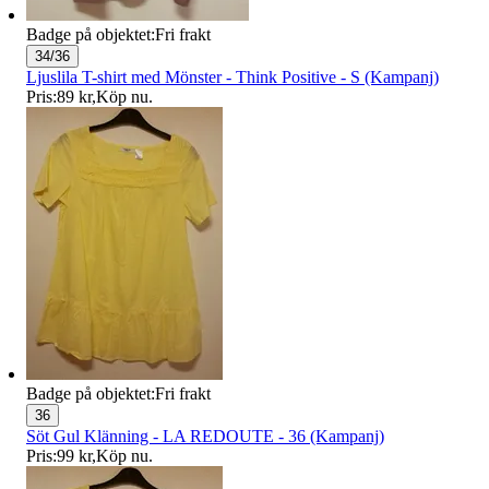
Badge på objektet:
Fri frakt
34/36
Ljuslila T-shirt med Mönster - Think Positive - S (Kampanj)
Pris:
89 kr
,
Köp nu
.
Badge på objektet:
Fri frakt
36
Söt Gul Klänning - LA REDOUTE - 36 (Kampanj)
Pris:
99 kr
,
Köp nu
.