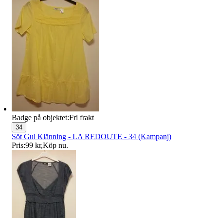
Badge på objektet:
Fri frakt
34
Söt Gul Klänning - LA REDOUTE - 34 (Kampanj)
Pris:
99 kr
,
Köp nu
.