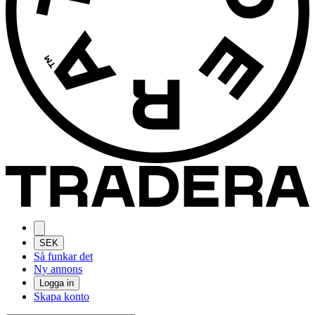
SEK
Så funkar det
Ny annons
Logga in
Skapa konto