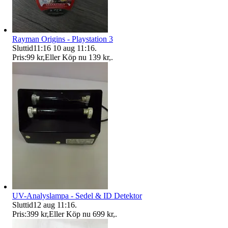
Rayman Origins - Playstation 3
Sluttid
11:16
10 aug 11:16
.
Pris:
99 kr
,
Eller Köp nu
139 kr
,
.
UV-Analyslampa - Sedel & ID Detektor
Sluttid
12 aug 11:16
.
Pris:
399 kr
,
Eller Köp nu
699 kr
,
.