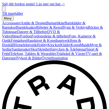
Sälj ditt fordon gratis! Läs mer om hur ->
Till innehållet
Meny
Accessoarer
Antikt & Design
Barnartiklar
Barnkläder &
Barnskor
Barnleksaker
Biljetter & Resor
Bygg & Verktyg
Böcker &
Tidningar
Datorer & Tillbehör
DVD &
Videofilmer
Fordon
Fordonsdelar & tillbehör
Foto, Kameror &
Optik
Frimärken
Handgjort & Konsthantverk
Hem &
Hushåll
Hemelektronik
Hobby
Klockor
Kläder
Konst
Musik
Mynt &
Sedlar
Samlarsaker
Skor
Skönhet
Smycken & Ädelstenar
Sport &
Fritid
Telefoni, Tablets & Wearables
Trädgård & Växter
TV-spel &
Datorspel
Vykort & Bilder
Övrigt
Inspiration