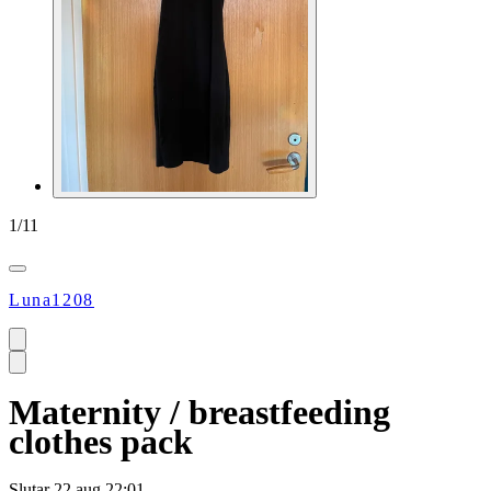
1
/
11
Luna1208
Maternity / breastfeeding
clothes pack
Slutar
22 aug 22:01