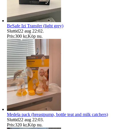
BeSafe Izi Transfer (light grey)
Sluttid
22 aug 22:02
.
Pris:
300 kr
,
Köp nu
.
Medela pack (breastpump, bottle teat and milk catchers)
Sluttid
22 aug 22:03
.
Pris:
320 kr
,
Köp nu
.