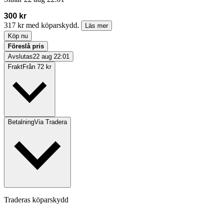
300 kr
317 kr med köparskydd.
Läs mer
Köp nu
Föreslå pris
Avslutas
22 aug 22:01
Frakt
Från 72 kr
Betalning
Via Tradera
Traderas köparskydd