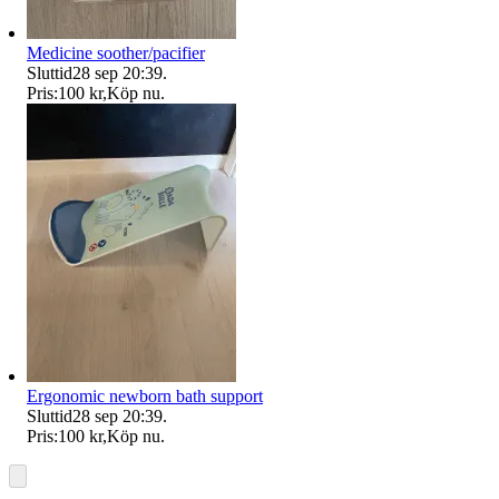
Medicine soother/pacifier
Sluttid
28 sep 20:39
.
Pris:
100 kr
,
Köp nu
.
Ergonomic newborn bath support
Sluttid
28 sep 20:39
.
Pris:
100 kr
,
Köp nu
.