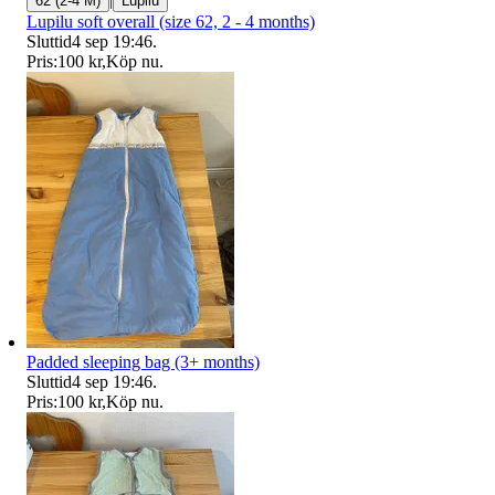
62 (2-4 M)
Lupilu
Lupilu soft overall (size 62, 2 - 4 months)
Sluttid
4 sep 19:46
.
Pris:
100 kr
,
Köp nu
.
Padded sleeping bag (3+ months)
Sluttid
4 sep 19:46
.
Pris:
100 kr
,
Köp nu
.