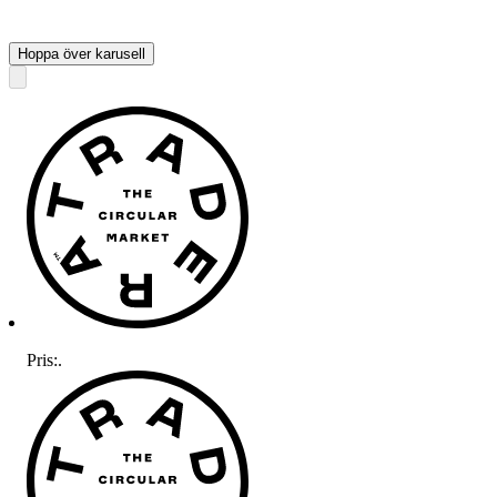
Hoppa över karusell
Pris:
.