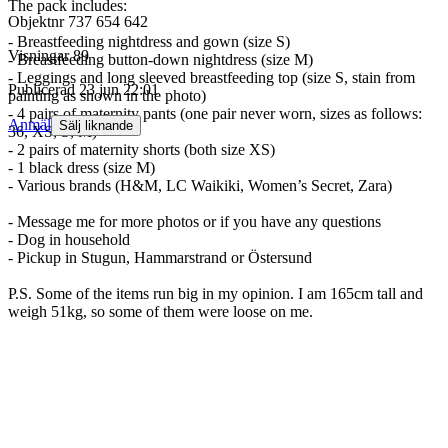
The pack includes:
Objektnr
737 654 642
- Breastfeeding nightdress and gown (size S)
Visningar
89
- Breastfeeding button-down nightdress (size M)
- Leggings and long sleeved breastfeeding top (size S, stain from
Publicerad
23 jun 22:01
painting as shown in the photo)
- 4 pairs of maternity pants (one pair never worn, sizes as follows:
Anmäl
Sälj liknande
36, XS, S, M)
- 2 pairs of maternity shorts (both size XS)
- 1 black dress (size M)
- Various brands (H&M, LC Waikiki, Women’s Secret, Zara)
- Message me for more photos or if you have any questions
- Dog in household
- Pickup in Stugun, Hammarstrand or Östersund
P.S. Some of the items run big in my opinion. I am 165cm tall and
weigh 51kg, so some of them were loose on me.