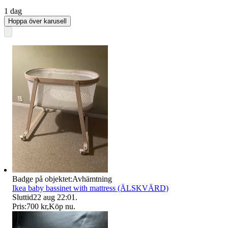
1 dag
Hoppa över karusell
Badge på objektet:
Avhämtning
Ikea baby bassinet with mattress (ÄLSKVÄRD)
Sluttid
22 aug 22:01
.
Pris:
700 kr
,
Köp nu
.