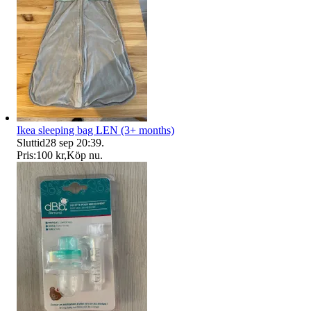
Ikea sleeping bag LEN (3+ months)
Sluttid
28 sep 20:39
.
Pris:
100 kr
,
Köp nu
.