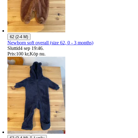
62 (2-4 M)
Newborn soft overall (size 62, 0 - 3 months)
Sluttid
4 sep 19:46
.
Pris:
100 kr
,
Köp nu
.
|