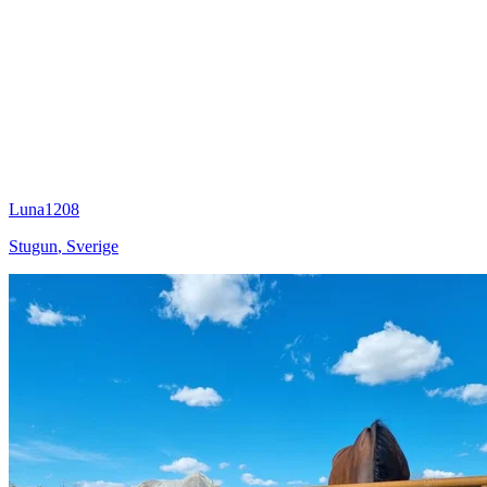
Luna1208
Stugun
,
Sverige