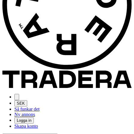
SEK
Så funkar det
Ny annons
Logga in
Skapa konto