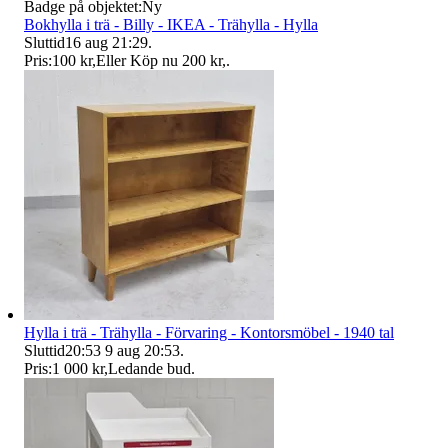
Badge på objektet:
Ny
Bokhylla i trä - Billy - IKEA - Trähylla - Hylla
Sluttid
16 aug 21:29
.
Pris:
100 kr
,
Eller Köp nu
200 kr
,
.
Hylla i trä - Trähylla - Förvaring - Kontorsmöbel - 1940 tal
Sluttid
20:53
9 aug 20:53
.
Pris:
1 000 kr
,
Ledande bud
.