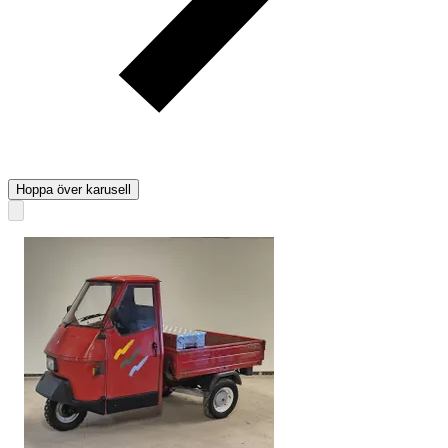
Hoppa över karusell