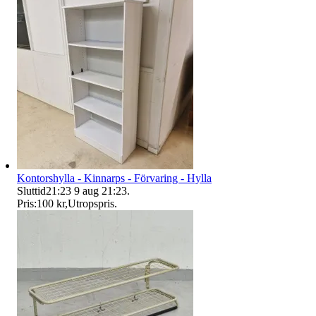
Kontorshylla - Kinnarps - Förvaring - Hylla
Sluttid
21:23
9 aug 21:23
.
Pris:
100 kr
,
Utropspris
.