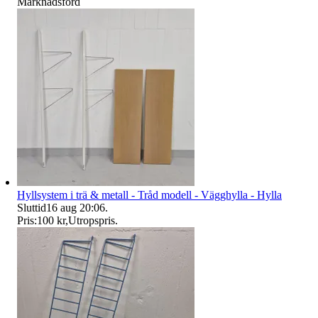
Marknadsförd
Hyllsystem i trä & metall - Tråd modell - Vägghylla - Hylla
Sluttid
16 aug 20:06
.
Pris:
100 kr
,
Utropspris
.