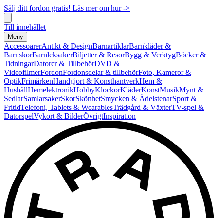
Sälj ditt fordon gratis! Läs mer om hur ->
Till innehållet
Meny
Accessoarer
Antikt & Design
Barnartiklar
Barnkläder &
Barnskor
Barnleksaker
Biljetter & Resor
Bygg & Verktyg
Böcker &
Tidningar
Datorer & Tillbehör
DVD &
Videofilmer
Fordon
Fordonsdelar & tillbehör
Foto, Kameror &
Optik
Frimärken
Handgjort & Konsthantverk
Hem &
Hushåll
Hemelektronik
Hobby
Klockor
Kläder
Konst
Musik
Mynt &
Sedlar
Samlarsaker
Skor
Skönhet
Smycken & Ädelstenar
Sport &
Fritid
Telefoni, Tablets & Wearables
Trädgård & Växter
TV-spel &
Datorspel
Vykort & Bilder
Övrigt
Inspiration