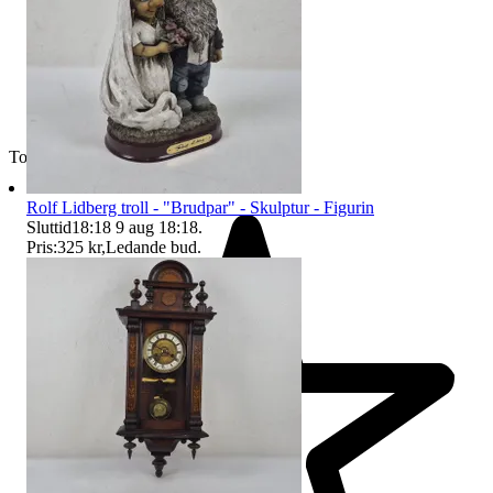
Toppsäljare
Rolf Lidberg troll - "Brudpar" - Skulptur - Figurin
Sluttid
18:18
9 aug 18:18
.
Pris:
325 kr
,
Ledande bud
.