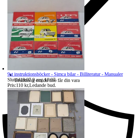
9st instruktionsböcker - Simca bilar - Billiteratur - Manualer
Sluttid
18:07
9 aug 18:07
.
Ersättning om du inte får din vara
Pris:
110 kr
,
Ledande bud
.