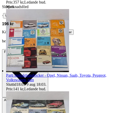
Pris:
357 kr
,
Ledande bud
.
Marknadsförd
Slutpris
∙
Visa bud
196 kr
Köparskydd är valfritt hos företag.
Läs mer
befa82 vann auktionen
Frakt
1 599 kr Annat fraktsätt
Parti instruktionsböcker - Opel, Nissan, Saab, Toyota, Peugeot,
Volkswagen, mm
Sluttid
18:03
9 aug 18:03
.
Pris:
141 kr
,
Ledande bud
.
Avhämtning
Östersund, Sverige