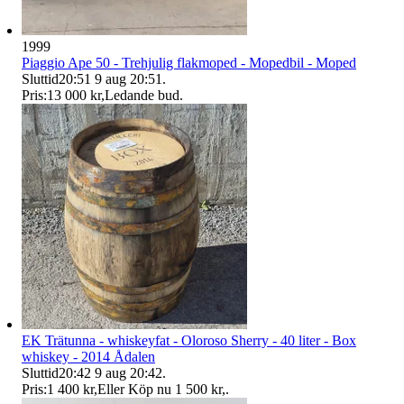
1999
Piaggio Ape 50 - Trehjulig flakmoped - Mopedbil - Moped
Sluttid
20:51
9 aug 20:51
.
Pris:
13 000 kr
,
Ledande bud
.
EK Trätunna - whiskeyfat - Oloroso Sherry - 40 liter - Box
whiskey - 2014 Ådalen
Sluttid
20:42
9 aug 20:42
.
Pris:
1 400 kr
,
Eller Köp nu
1 500 kr
,
.