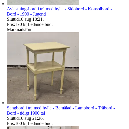
Avlastningsbord i trä med hylla - Sidobord - Konsolbord -
Bord - 1900 - Jugend
Sluttid
16 aug 18:21
.
Pris:
170 kr
,
Ledande bud
.
Marknadsförd
Sängbord i trä med hylla - Bemålad - Lampbord - Träbord -
Bord - tidigt 1900 tal
Sluttid
16 aug 21:26
.
Pris:
100 kr
,
Ledande bud
.