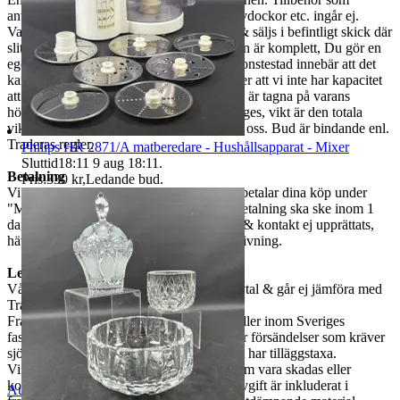
används vid fotografering, som stativ, provdockor etc. ingår ej.
Varorna är begagnade om ej annat anges & säljs i befintligt skick där
slitage kan finnas. Vi garanterar ej att varan är komplett, Du gör en
egen bedömning enligt bilderna. Ej funktionstestad innebär att det
kan saknas delar, att den är ur funktion eller att vi inte har kapacitet
att utföra ett funktionstest. Mått som anges är tagna på varans
högsta/längsta/bredaste del om annat ej anges, vikt är den totala
vikten på varan. Vid frågor måste ni maila oss. Bud är bindande enl.
Traderas regler.
Philips HR 2871/A matberedare - Hushållsapparat - Mixer
Sluttid
18:11
9 aug 18:11
.
Betalning
Pris:
330 kr
,
Ledande bud
.
Vi använder oss av Traderabetalning. Du betalar dina köp under
"Mina köp". Ni kan Ej betala i butiken. Betalning ska ske inom 1
dagar. Om betalning ej sker inom 3 dagar & kontakt ej upprättats,
hävs köpet & Du spärras från vidare budgivning.
Leverans & Samfrakt
Våra fraktpriser baseras på eget företagsavtal & går ej jämföra med
Traderas rabatterade fraktpriser.
Fraktpriset som står angivet i annonsen gäller inom Sveriges
fastland, extra kostnader kan tillkomma för försändelser som kräver
sjö -& flygfrakt samt orter där fraktbolaget har tilläggstaxa.
Vi ansvarar för risken vid transport, dvs. om vara skadas eller
kommer bort under transport. Emballageavgift är inkluderat i
Auktionsbyra