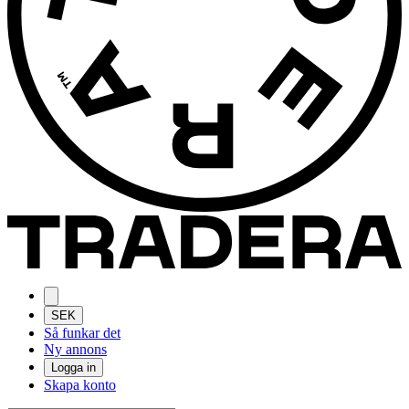
SEK
Så funkar det
Ny annons
Logga in
Skapa konto