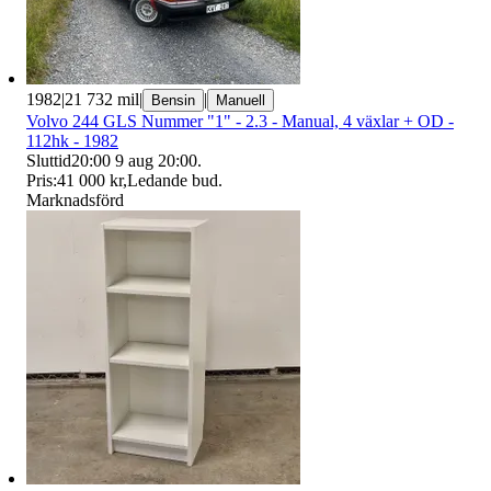
1982
|
21 732 mil
|
|
Bensin
Manuell
Volvo 244 GLS Nummer "1" - 2.3 - Manual, 4 växlar + OD -
112hk - 1982
Sluttid
20:00
9 aug 20:00
.
Pris:
41 000 kr
,
Ledande bud
.
Marknadsförd