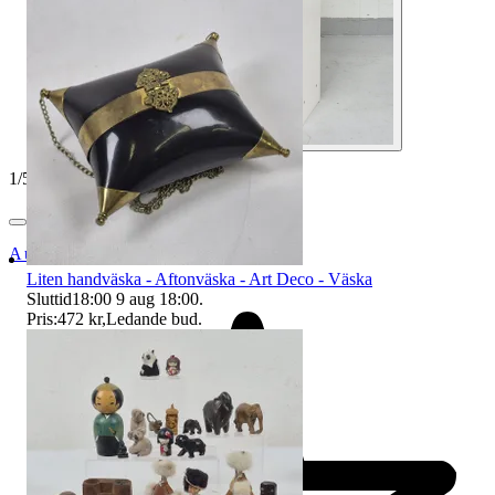
1
/
5
Auktionsbyra
Liten handväska - Aftonväska - Art Deco - Väska
Sluttid
18:00
9 aug 18:00
.
Pris:
472 kr
,
Ledande bud
.