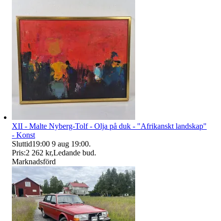
XII - Malte Nyberg-Tolf - Olja på duk - "Afrikanskt landskap"
- Konst
Sluttid
19:00
9 aug 19:00
.
Pris:
2 262 kr
,
Ledande bud
.
Marknadsförd