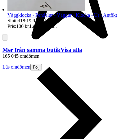
Väggklocka - Pendelur - Väggur - Klocka - Ur - Antfikt
Sluttid
18:19
9 aug 18:19
.
Pris:
100 kr
,
Ledande bud
.
Mer från samma butik
Visa alla
165 045 omdömen
Läs omdömen
Följ