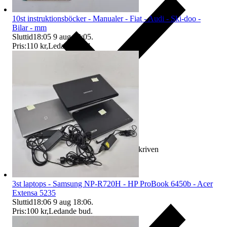
10st instruktionsböcker - Manualer - Fiat - Audi - Ski-doo -
Bilar - mm
Sluttid
18:05
9 aug 18:05
.
Pris:
110 kr
,
Ledande bud
.
Ersättning om varan inte är som beskriven
3st laptops - Samsung NP-R720H - HP ProBook 6450b - Acer
Extensa 5235
Sluttid
18:06
9 aug 18:06
.
Pris:
100 kr
,
Ledande bud
.