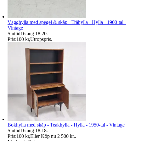
Vägghylla med spegel & skåp - Trähylla - Hylla - 1900-tal -
Vintage
Sluttid
16 aug 18:20
.
Pris:
100 kr
,
Utropspris
.
Bokhylla med skåp - Teakhylla - Hylla - 1950-tal - Vintage
Sluttid
16 aug 18:18
.
Pris:
100 kr
,
Eller Köp nu
2 500 kr
,
.