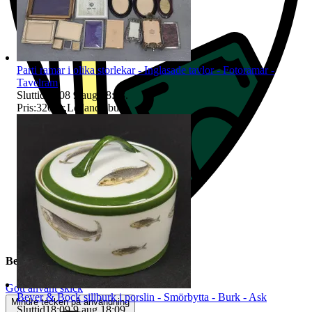
Parti ramar i olika storlekar - Inglasade tavlor - Fotoramar -
Tavelram
Sluttid
18:08
9 aug 18:08
.
Pris:
320 kr
,
Ledande bud
.
Beskrivning
Gott använt skick
Beyer & Bock sillburk i porslin - Smörbytta - Burk - Ask
Mindre tecken på användning
Sluttid
18:09
9 aug 18:09
.