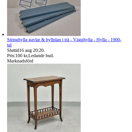
Stringhylla gavlar & hyllplan i trä - Vägghylla - Hylla - 1900-
tal
Sluttid
16 aug 20:20
.
Pris:
100 kr
,
Ledande bud
.
Marknadsförd