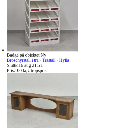
Badge på objektet:
Ny
Broschyrställ i trä - Träställ - Hylla
Sluttid
16 aug 21:51
.
Pris:
100 kr
,
Utropspris
.