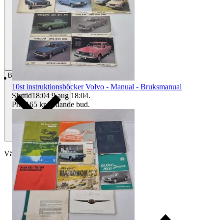
Betalning
Via Tradera
10st instruktionsböcker Volvo - Manual - Bruksmanual
Sluttid
18:04
9 aug 18:04
.
Pris:
165 kr
,
Ledande bud
.
Välj till köparskydd