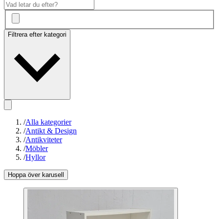
Filtrera efter kategori
/
Alla kategorier
/
Antikt & Design
/
Antikviteter
/
Möbler
/
Hyllor
Hoppa över karusell