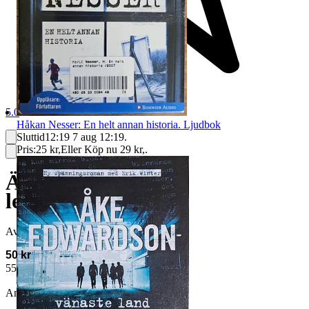
5.0
Håkan Nesser: En helt annan historia. Ljudbok
Sluttid
12:19
7 aug 12:19
.
Pris:
25 kr
,
Eller Köp nu
29 kr
,
.
Äldre, söt figur av
lera/keramik
Avslutad
27 jul 07:59
50 kr
55 kr med köparskydd.
Läs mer
Annonsen är avslutad. Såld med Köp nu.