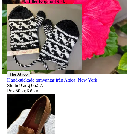
Pris:
125 kr
,
Eller Köp nu
195 kr
,
.
The Attico
Hand-stickade tumvantar från Attica, New York
Sluttid
9 aug 06:57
.
Pris:
50 kr
,
Köp nu
.