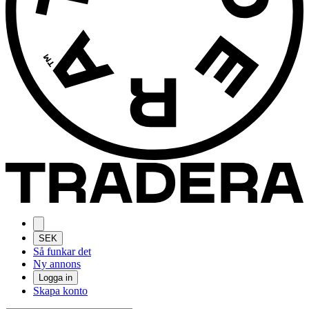
SEK
Så funkar det
Ny annons
Logga in
Skapa konto