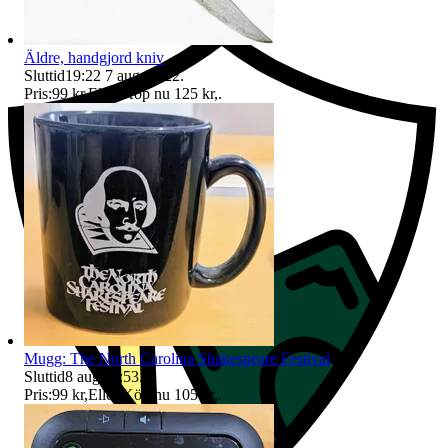
Äldre, handgjord kniv
Sluttid
19:22
7 aug 19:22
.
Pris:
99 kr
,
Eller Köp nu
125 kr
,
.
Mugg: The North Carolina Shakespeare Festival
Sluttid
8 aug 11:53
.
Pris:
99 kr
,
Eller Köp nu
105 kr
,
.