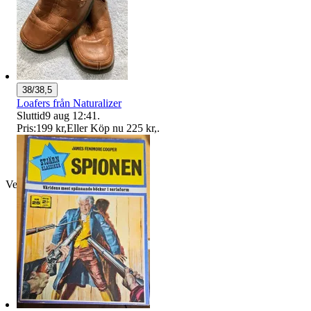
38/38,5
Loafers från Naturalizer
Sluttid
9 aug 12:41
.
Pris:
199 kr
,
Eller Köp nu
225 kr
,
.
Verifierad