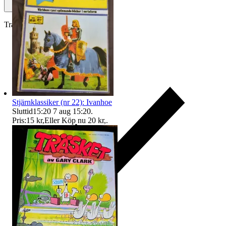
Traderas köparskydd
Stjärnklassiker (nr 22): Ivanhoe
Sluttid
15:20
7 aug 15:20
.
Pris:
15 kr
,
Eller Köp nu
20 kr
,
.