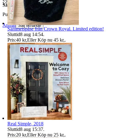
Visningar
87
Samfrakt erbjudes!
Publicerad
28 jun 13:37
Anmäl
Sälj liknande
Sammetspåse från Crown Royal. Limited edition!
Sluttid
8 aug 14:54
.
Pris:
40 kr
,
Eller Köp nu
45 kr
,
.
Real Simple, 2018
Sluttid
8 aug 15:37
.
Pris:
20 kr
,
Eller Köp nu
25 kr
,
.