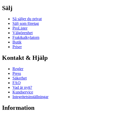
Sälj
Så säljer du privat
Sälj som företag
ProLister
Välgörenhet
Fraktkalkylatorn
Butik
Priser
Kontakt & Hjälp
Regler
Press
Säkerhet
FAQ
Vad är nytt?
Kundservice
Integritetsinställningar
Information