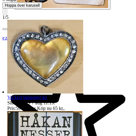
Hoppa över karusell
1
/
5
ezzz_ezzz
Vackert hängsmycke
Sluttid
11:19
7 aug 11:19
.
Pris:
59 kr
,
Eller Köp nu
65 kr
,
.