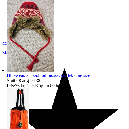
ezzz_ezzz
Malmö
,
Sverige
Bluewear, stickad röd mössa, storlek One size
Sluttid
8 aug 16:38
.
Pris:
76 kr
,
Eller Köp nu
89 kr
,
.