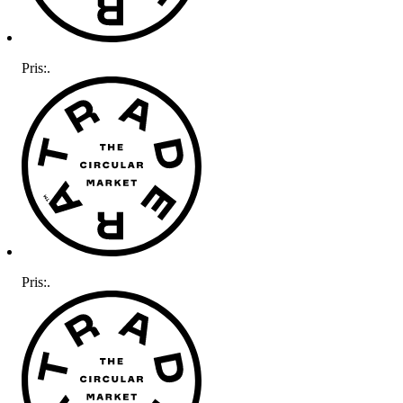
Pris:
.
Pris:
.