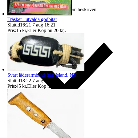
Ersättning om varan inte är som beskriven
Träsket - utvalda godbitar
Sluttid
16:21
7 aug 16:21
.
Pris:
15 kr
,
Eller Köp nu
20 kr
,
.
Svart läderarmband från Island. NY!
Sluttid
18:22
7 aug 18:22
.
Pris:
45 kr
,
Eller Köp nu
49 kr
,
.
Ersättning om du inte får din vara