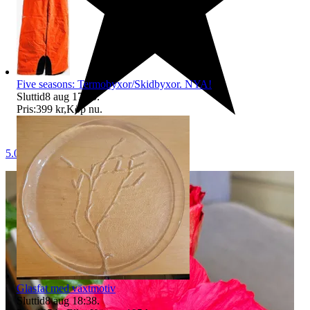
Five seasons: Termobyxor/Skidbyxor. NYA!
Sluttid
8 aug 17:45
.
Pris:
399 kr
,
Köp nu
.
5.0
Glasfat med växtmotiv
Sluttid
8 aug 18:38
.