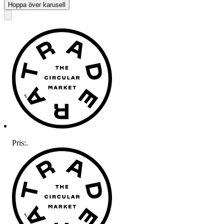
Hoppa över karusell
Pris:
.