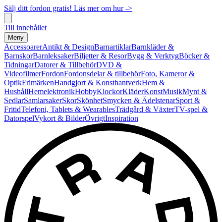
Sälj ditt fordon gratis! Läs mer om hur ->
Till innehållet
Meny
Accessoarer
Antikt & Design
Barnartiklar
Barnkläder &
Barnskor
Barnleksaker
Biljetter & Resor
Bygg & Verktyg
Böcker &
Tidningar
Datorer & Tillbehör
DVD &
Videofilmer
Fordon
Fordonsdelar & tillbehör
Foto, Kameror &
Optik
Frimärken
Handgjort & Konsthantverk
Hem &
Hushåll
Hemelektronik
Hobby
Klockor
Kläder
Konst
Musik
Mynt &
Sedlar
Samlarsaker
Skor
Skönhet
Smycken & Ädelstenar
Sport &
Fritid
Telefoni, Tablets & Wearables
Trädgård & Växter
TV-spel &
Datorspel
Vykort & Bilder
Övrigt
Inspiration