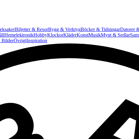
eksaker
Biljetter & Resor
Bygg & Verktyg
Böcker & Tidningar
Datorer &
ll
Hemelektronik
Hobby
Klockor
Kläder
Konst
Musik
Mynt & Sedlar
Saml
 Bilder
Övrigt
Inspiration