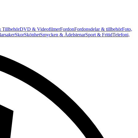
 Tillbehör
DVD & Videofilmer
Fordon
Fordonsdelar & tillbehör
Foto,
arsaker
Skor
Skönhet
Smycken & Ädelstenar
Sport & Fritid
Telefoni,