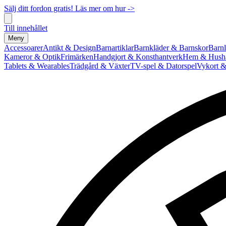
Sälj ditt fordon gratis! Läs mer om hur ->
Till innehållet
Meny
Accessoarer
Antikt & Design
Barnartiklar
Barnkläder & Barnskor
Barnl
Kameror & Optik
Frimärken
Handgjort & Konsthantverk
Hem & Hushå
Tablets & Wearables
Trädgård & Växter
TV-spel & Datorspel
Vykort &