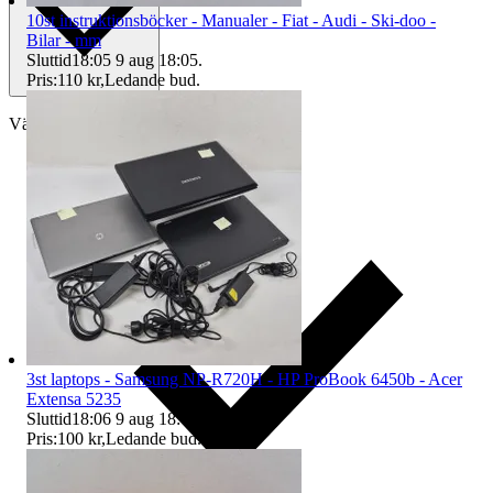
10st instruktionsböcker - Manualer - Fiat - Audi - Ski-doo -
Bilar - mm
Sluttid
18:05
9 aug 18:05
.
Pris:
110 kr
,
Ledande bud
.
Välj till köparskydd
3st laptops - Samsung NP-R720H - HP ProBook 6450b - Acer
Extensa 5235
Sluttid
18:06
9 aug 18:06
.
Pris:
100 kr
,
Ledande bud
.