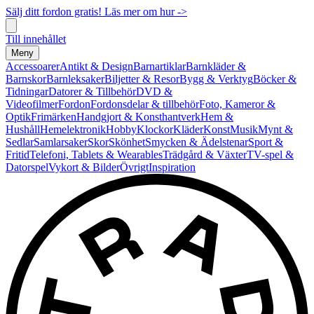
Sälj ditt fordon gratis! Läs mer om hur ->
Till innehållet
Meny
Accessoarer
Antikt & Design
Barnartiklar
Barnkläder &
Barnskor
Barnleksaker
Biljetter & Resor
Bygg & Verktyg
Böcker &
Tidningar
Datorer & Tillbehör
DVD &
Videofilmer
Fordon
Fordonsdelar & tillbehör
Foto, Kameror &
Optik
Frimärken
Handgjort & Konsthantverk
Hem &
Hushåll
Hemelektronik
Hobby
Klockor
Kläder
Konst
Musik
Mynt &
Sedlar
Samlarsaker
Skor
Skönhet
Smycken & Ädelstenar
Sport &
Fritid
Telefoni, Tablets & Wearables
Trädgård & Växter
TV-spel &
Datorspel
Vykort & Bilder
Övrigt
Inspiration