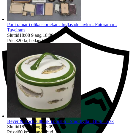
Ersättning om du inte får din vara
Parti ramar i olika storlekar - Inglasade tavlor - Fotoramar -
Tavelram
Sluttid
18:08
9 aug 18:08
.
Pris:
320 kr
,
Ledande bud
.
Beyer & Bock sillburk i porslin - Smörbytta - Burk - Ask
Sluttid
18:09
9 aug 18:09
.
Pris:
460 kr
,
Ledande bud
.