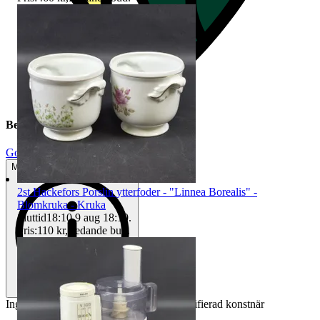
Beskrivning
Gott använt skick
Mindre tecken på användning
2st Hackefors Porslin ytterfoder - "Linnea Borealis" -
Blomkruka - Kruka
Sluttid
18:10
9 aug 18:10
.
Pris:
110 kr
,
Ledande bud
.
Inglasad tryck - Visby - Signerad - Oidentifierad konstnär