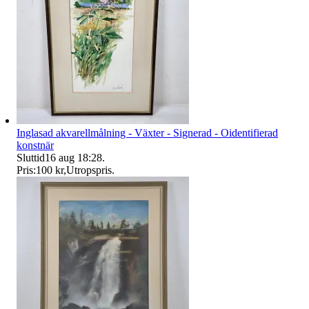
Inglasad akvarellmålning - Växter - Signerad - Oidentifierad
konstnär
Sluttid
16 aug 18:28
.
Pris:
100 kr
,
Utropspris
.