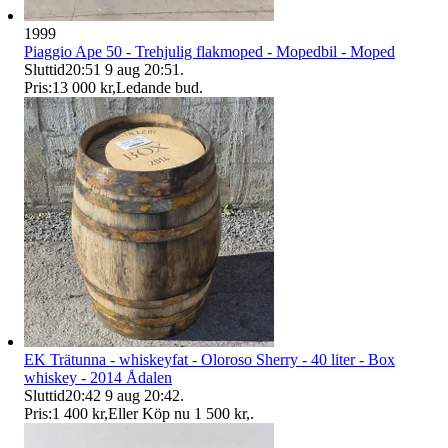
1999
Piaggio Ape 50 - Trehjulig flakmoped - Mopedbil - Moped
Sluttid
20:51
9 aug 20:51
.
Pris:
13 000 kr
,
Ledande bud
.
EK Trätunna - whiskeyfat - Oloroso Sherry - 40 liter - Box
whiskey - 2014 Ådalen
Sluttid
20:42
9 aug 20:42
.
Pris:
1 400 kr
,
Eller Köp nu
1 500 kr
,
.