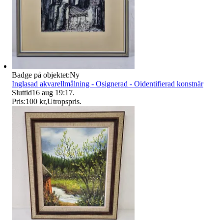
Badge på objektet:
Ny
Inglasad akvarellmålning - Osignerad - Oidentifierad konstnär
Sluttid
16 aug 19:17
.
Pris:
100 kr
,
Utropspris
.