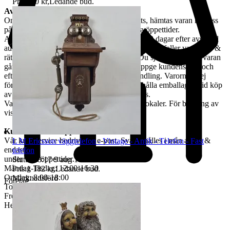
Pris:
100 kr
,
Ledande bud
.
Avhämtning
Om ingen annan avhämtningsadress angetts, hämtas varan hos oss
på Tjalmargatan 4B i Östersund under våra öppettider.
Avhämtning av vunna varor skall ske inom 10 dagar efter avslutad
auktion. Om varan ej hämtas inom angiven tid tillfaller varan oss &
rätten till återbetalning är förbrukad. Kan Du själv inte hämta varan
går det skicka ett ombud. Ombudet skall uppge kundens för- och
efternamn, varubeskrivning & egen ID-handling. Varorna är ej
förpackade & kunden måste själv tillhandahålla emballage. Vid köp
av skrymmande gods, måste bärhjälp medtas.
Varorna finns att titta på vid begäran i våra lokaler. För bokning av
visning kontakta oss, se nedan.
Kundservice & Öppettider
Vår kundservice bedrivs via e-post. Svar erhålles i mån av tid &
L M Ericsson väggtelefon - Vintage - Antik - Telefon - Fast
endast
telefon
under våra öppettider.
Sluttid
18:17
9 aug 18:17
.
Måndag-Tisdag: 12:00-16:30
Pris:
1 182 kr
,
Ledande bud
.
Onsdag: 8:00-18:00
Marknadsförd
Företag
Torsdag: 12:00-16:30
Fredag: 10:00-15:00
Helgdagar & röda dagar STÄNGT