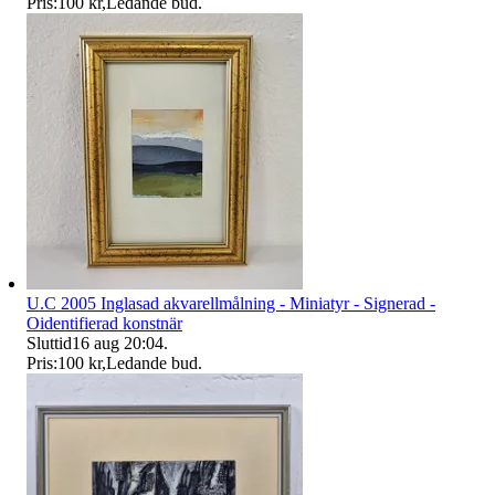
Pris:
100 kr
,
Ledande bud
.
U.C 2005 Inglasad akvarellmålning - Miniatyr - Signerad -
Oidentifierad konstnär
Sluttid
16 aug 20:04
.
Pris:
100 kr
,
Ledande bud
.