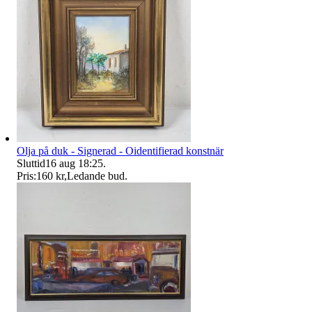
Olja på duk - Signerad - Oidentifierad konstnär
Sluttid
16 aug 18:25
.
Pris:
160 kr
,
Ledande bud
.