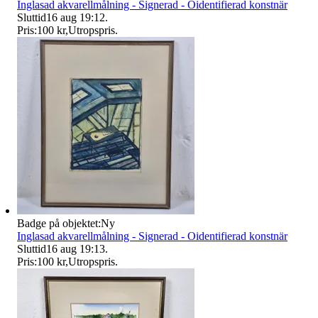
Inglasad akvarellmålning - Signerad - Oidentifierad konstnär
Sluttid
16 aug 19:12
.
Pris:
100 kr
,
Utropspris
.
Badge på objektet:
Ny
Inglasad akvarellmålning - Signerad - Oidentifierad konstnär
Sluttid
16 aug 19:13
.
Pris:
100 kr
,
Utropspris
.