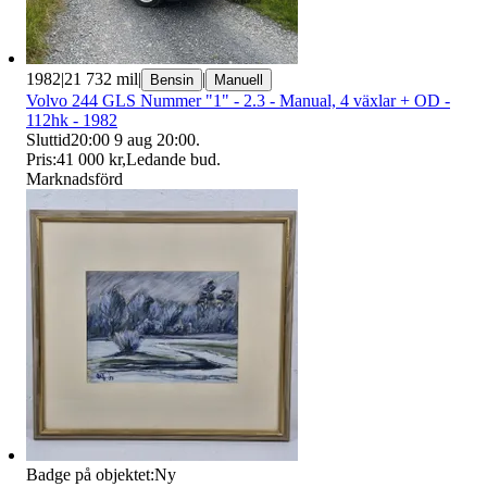
1982
|
21 732 mil
|
|
Bensin
Manuell
Volvo 244 GLS Nummer "1" - 2.3 - Manual, 4 växlar + OD -
112hk - 1982
Sluttid
20:00
9 aug 20:00
.
Pris:
41 000 kr
,
Ledande bud
.
Marknadsförd
Badge på objektet:
Ny