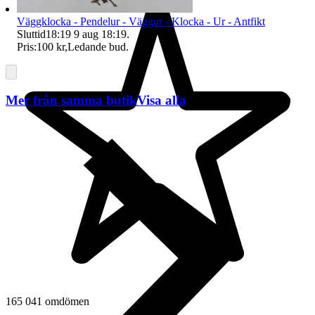
Väggklocka - Pendelur - Väggur - Klocka - Ur - Antfikt
Sluttid
18:19
9 aug 18:19
.
Pris:
100 kr
,
Ledande bud
.
Mer från samma butik
Visa alla
165 041 omdömen