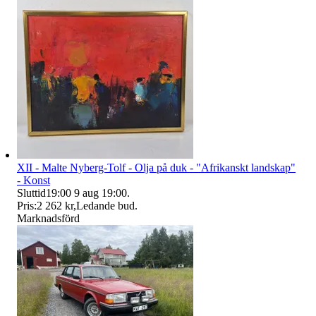
XII - Malte Nyberg-Tolf - Olja på duk - "Afrikanskt landskap"
- Konst
Sluttid
19:00
9 aug 19:00
.
Pris:
2 262 kr
,
Ledande bud
.
Marknadsförd