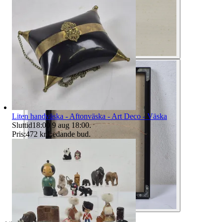
Liten handväska - Aftonväska - Art Deco - Väska
Sluttid
18:00
9 aug 18:00
.
Pris:
472 kr
,
Ledande bud
.