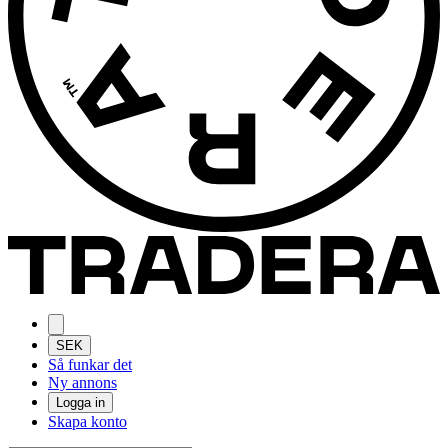
SEK
Så funkar det
Ny annons
Logga in
Skapa konto