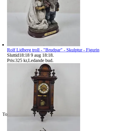
Rolf Lidberg troll - "Brudpar" - Skulptur - Figurin
Sluttid
18:18
9 aug 18:18
.
Pris:
325 kr
,
Ledande bud
.
Toppsäljare