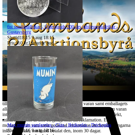
observera att det inte får skickas till paketombud.
Det är kundens ansvar att objektet skickas tillbaka i exakt samma
skick som vid köptillfället och är skyldig att paketera och hantera
auktionsobjektet så att det inte skadas under transporten. Vi har rätt
att göra avdrag motsvarande den värdeminskning som uppstått till
6st samlartallrikar - Östersunds 200-års jubileumstallrikar -
följd av att kund har hanterat varan i större omfattning än som varit
Gustavsberg
nödvändigt. Värdeminskningen bedöms från fall till fall. Vi försöker
Sluttid
18:15
9 aug 18:15
.
hantera alla returer så snabbt som möjligt. Efter att kundens retur
Pris:
110 kr
,
Ledande bud
.
hanterats återbetalas pengarna för den köpta varan. Ångerrätten
avser ej det externa köpet av leverans av objektet då
konsumenten/köparen uttryckligen har samtyckt till att tjänsten
börjar utföras och gått med på att det inte finns någon ångerrätt när
tjänsten har fullgjorts. Om misstanke att ångerrätt missbrukas, tex
används för att ej behöva stå fast vid bud och därmed påverka
budgivningsprocessen, förbehåller sig vi oss rätten att stänga av
kundens konto för vidare budgivning hos oss.
REKLAMATION
Vid Reklamation ska kunden omgående ta kontakt med oss via mail
till tradera@jabab.se samt bifoga bilder på varan samt emballagets
alla sidor och packmateriel. Notera att det är skillnad på om varan
inte lever upp till kundens förväntningar eller om den är defekt,
mindre defekter är inte ett giltigt skäl till reklamation. Efter
Max mumin samlarglas - Glas - Bruksglas - Dricksglas
mottagande av vara samt godkänd reklamation återbetalas pengarna
Sluttid
18:16
9 aug 18:16
.
inkl. returfrakt, om kund betalat den, inom 30 dagar.