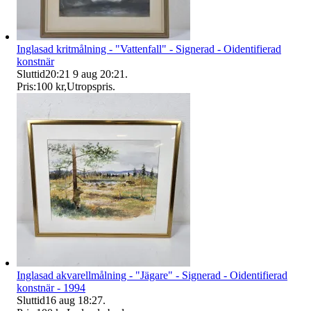
Inglasad kritmålning - "Vattenfall" - Signerad - Oidentifierad
konstnär
Sluttid
20:21
9 aug 20:21
.
Pris:
100 kr
,
Utropspris
.
Inglasad akvarellmålning - "Jägare" - Signerad - Oidentifierad
konstnär - 1994
Sluttid
16 aug 18:27
.