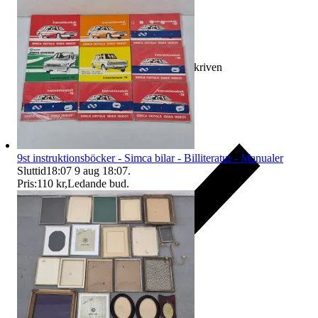
Ersättning om varan inte är som beskriven
9st instruktionsböcker - Simca bilar - Billiteratur - Manualer
Sluttid
18:07
9 aug 18:07
.
Pris:
110 kr
,
Ledande bud
.