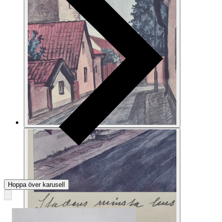
Hoppa över karusell