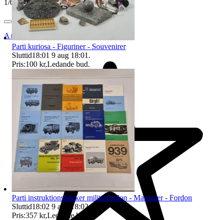
1
/
6
Auktionsbyra
Parti kuriosa - Figuriner - Souvenirer
Sluttid
18:01
9 aug 18:01
.
Pris:
100 kr
,
Ledande bud
.
Parti instruktionsböcker militärfordon - Manualer - Fordon
Sluttid
18:02
9 aug 18:02
.
Pris:
357 kr
,
Ledande bud
.