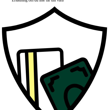
Ersättning om du inte får din vara