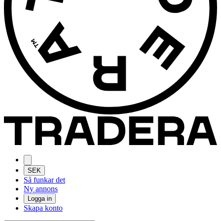
SEK
Så funkar det
Ny annons
Logga in
Skapa konto