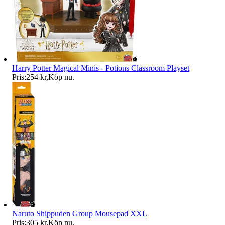
Harry Potter Magical Minis - Potions Classroom Playset
Pris:
254 kr
,
Köp nu
.
Naruto Shippuden Group Mousepad XXL
Pris:
305 kr
,
Köp nu
.