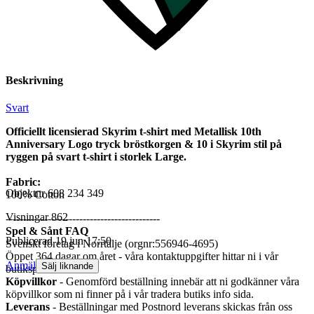
Beskrivning
Svart
Officiellt licensierad Skyrim t-shirt med Metallisk 10th
Anniversary Logo tryck bröstkorgen & 10 i Skyrim stil på
ryggen på svart t-shirt i storlek Large.
Fabric:
Objektnr
608 234 349
100% Cotton
Visningar
862
--------------------------------------------
Spel & Sånt FAQ
Publicerad
19 jun 17:50
Svenskt företag i Norrtälje (orgnr:556946-4695)
Öppet 364 dagar om året - våra kontaktuppgifter hittar ni i vår
Anmäl
Sälj liknande
butiksprofil.
Köpvillkor
- Genomförd beställning innebär att ni godkänner våra
köpvillkor som ni finner på i vår tradera butiks info sida.
Leverans
- Beställningar med Postnord leverans skickas från oss