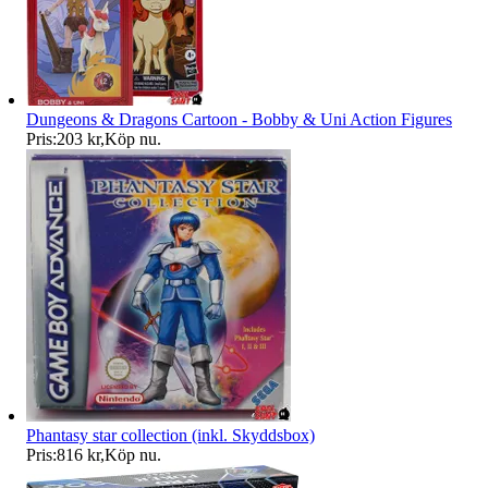
Dungeons & Dragons Cartoon - Bobby & Uni Action Figures
Pris:
203 kr
,
Köp nu
.
Phantasy star collection (inkl. Skyddsbox)
Pris:
816 kr
,
Köp nu
.