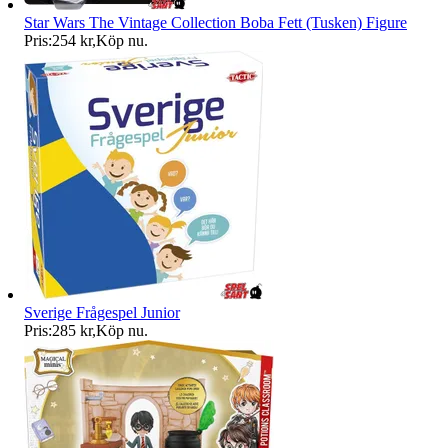
Star Wars The Vintage Collection Boba Fett (Tusken) Figure
Pris:
254 kr
,
Köp nu
.
Sverige Frågespel Junior
Pris:
285 kr
,
Köp nu
.