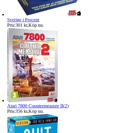
Sverige i Procent
Pris:
301 kr
,
Köp nu
.
Atari 7800 Countermeasure II(2)
Pris:
356 kr
,
Köp nu
.