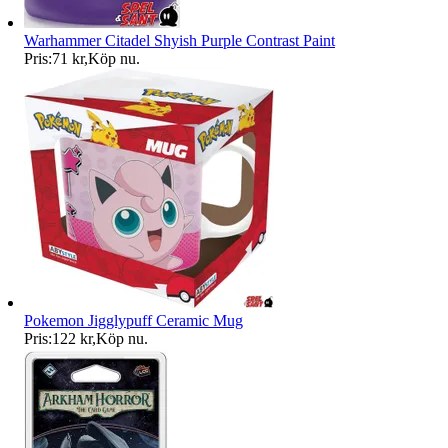
Warhammer Citadel Shyish Purple Contrast Paint
Pris:
71 kr
,
Köp nu
.
Pokemon Jigglypuff Ceramic Mug
Pris:
122 kr
,
Köp nu
.