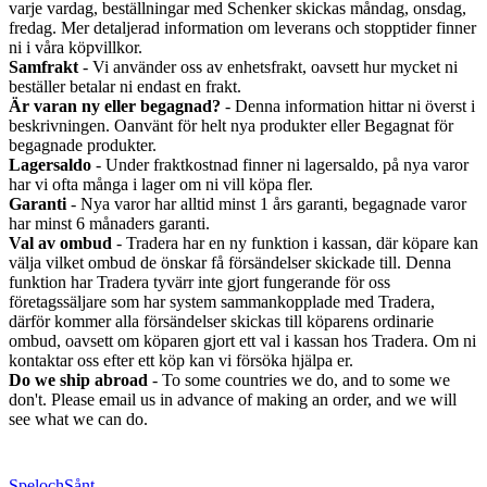
varje vardag, beställningar med Schenker skickas måndag, onsdag,
fredag. Mer detaljerad information om leverans och stopptider finner
ni i våra köpvillkor.
Samfrakt
- Vi använder oss av enhetsfrakt, oavsett hur mycket ni
beställer betalar ni endast en frakt.
Är varan ny eller begagnad?
- Denna information hittar ni överst i
beskrivningen. Oanvänt för helt nya produkter eller Begagnat för
begagnade produkter.
Lagersaldo
- Under fraktkostnad finner ni lagersaldo, på nya varor
har vi ofta många i lager om ni vill köpa fler.
Garanti
- Nya varor har alltid minst 1 års garanti, begagnade varor
har minst 6 månaders garanti.
Val av ombud
- Tradera har en ny funktion i kassan, där köpare kan
välja vilket ombud de önskar få försändelser skickade till. Denna
funktion har Tradera tyvärr inte gjort fungerande för oss
företagssäljare som har system sammankopplade med Tradera,
därför kommer alla försändelser skickas till köparens ordinarie
ombud, oavsett om köparen gjort ett val i kassan hos Tradera. Om ni
kontaktar oss efter ett köp kan vi försöka hjälpa er.
Do we ship abroad
- To some countries we do, and to some we
don't. Please email us in advance of making an order, and we will
see what we can do.
SpelochSånt