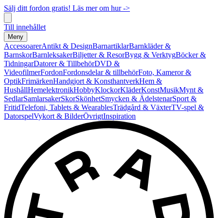
Sälj ditt fordon gratis! Läs mer om hur ->
Till innehållet
Meny
Accessoarer
Antikt & Design
Barnartiklar
Barnkläder &
Barnskor
Barnleksaker
Biljetter & Resor
Bygg & Verktyg
Böcker &
Tidningar
Datorer & Tillbehör
DVD &
Videofilmer
Fordon
Fordonsdelar & tillbehör
Foto, Kameror &
Optik
Frimärken
Handgjort & Konsthantverk
Hem &
Hushåll
Hemelektronik
Hobby
Klockor
Kläder
Konst
Musik
Mynt &
Sedlar
Samlarsaker
Skor
Skönhet
Smycken & Ädelstenar
Sport &
Fritid
Telefoni, Tablets & Wearables
Trädgård & Växter
TV-spel &
Datorspel
Vykort & Bilder
Övrigt
Inspiration