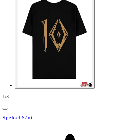
1
/
3
SpelochSånt