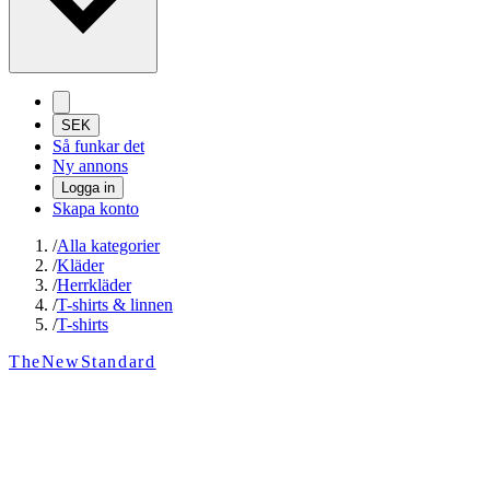
SEK
Så funkar det
Ny annons
Logga in
Skapa konto
/
Alla kategorier
/
Kläder
/
Herrkläder
/
T-shirts & linnen
/
T-shirts
TheNewStandard