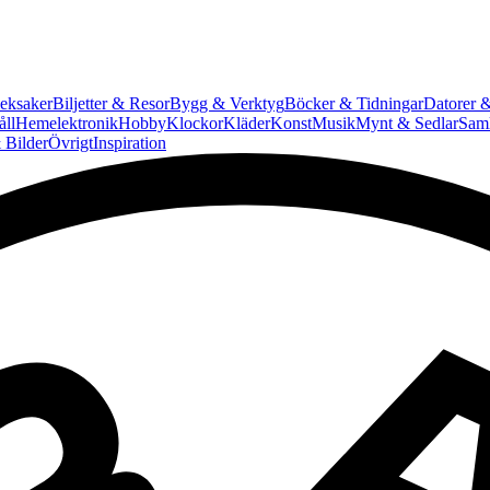
eksaker
Biljetter & Resor
Bygg & Verktyg
Böcker & Tidningar
Datorer &
ll
Hemelektronik
Hobby
Klockor
Kläder
Konst
Musik
Mynt & Sedlar
Saml
 Bilder
Övrigt
Inspiration