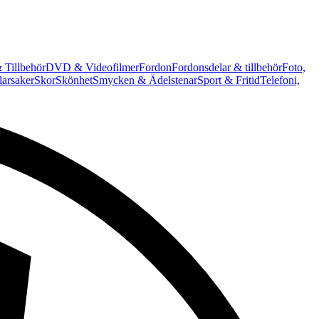
 Tillbehör
DVD & Videofilmer
Fordon
Fordonsdelar & tillbehör
Foto,
arsaker
Skor
Skönhet
Smycken & Ädelstenar
Sport & Fritid
Telefoni,