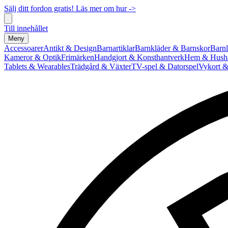
Sälj ditt fordon gratis! Läs mer om hur ->
Till innehållet
Meny
Accessoarer
Antikt & Design
Barnartiklar
Barnkläder & Barnskor
Barnl
Kameror & Optik
Frimärken
Handgjort & Konsthantverk
Hem & Hushå
Tablets & Wearables
Trädgård & Växter
TV-spel & Datorspel
Vykort &