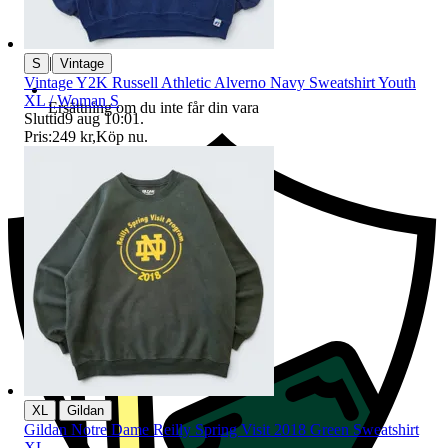
|
S
Vintage
Vintage Y2K Russell Athletic Alverno Navy Sweatshirt Youth
XL / Woman S
Ersättning om du inte får din vara
Sluttid
9 aug 10:01
.
Pris:
249 kr
,
Köp nu
.
|
XL
Gildan
Gildan Notre Dame Reilly Spring Visit 2018 Green Sweatshirt
XL