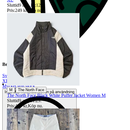
Sluttid
9 aug 10:12
.
Pris:
249 kr
,
Köp nu
.
Beskrivning
Svart
|
XL
|
Mycket gott skick
|
M
The North Face
Inga eller minimala tecken på användning
The North Face Black White Puffer Jacket Women M
Sluttid
9 aug 11:29
.
Pris:
499 kr
,
Köp nu
.