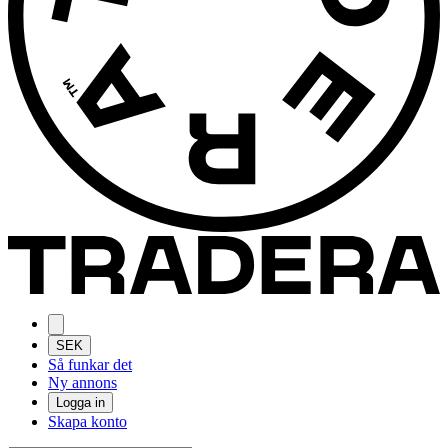
SEK
Så funkar det
Ny annons
Logga in
Skapa konto