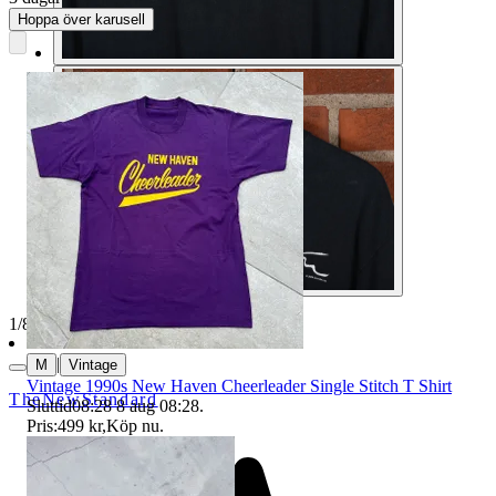
Hoppa över karusell
1
/
8
|
M
Vintage
Vintage 1990s New Haven Cheerleader Single Stitch T Shirt
TheNewStandard
Sluttid
08:28
8 aug 08:28
.
Pris:
499 kr
,
Köp nu
.