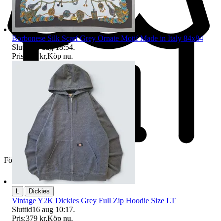
Borbonese Silk Scarf Grey Ornate Motif Made in Italy 84x84
Sluttid
14 aug 18:54
.
Pris:
699 kr
,
Köp nu
.
Företag
|
L
Dickies
Vintage Y2K Dickies Grey Full Zip Hoodie Size LT
Sluttid
16 aug 10:17
.
Pris:
379 kr
,
Köp nu
.