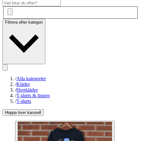
Filtrera efter kategori
/
Alla kategorier
/
Kläder
/
Herrkläder
/
T-shirts & linnen
/
T-shirts
Hoppa över karusell