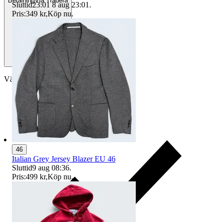
Betalning
Via Tradera
Sluttid
23:01
8 aug 23:01
.
Pris:
349 kr
,
Köp nu
.
Välj till köparskydd
46
Italian Grey Jersey Blazer EU 46
Sluttid
9 aug 08:36
.
Pris:
499 kr
,
Köp nu
.