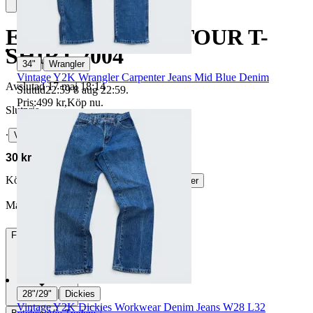
ERIC CLAPTON TOUR T-
SHIRT 2004
|
34"
Wrangler
Vintage Y2K Wrangler Carpenter Jeans Mid Blue Denim
Avslutad
17 maj 18:14
Sluttid
22:59
8 aug 22:59
.
Pris:
499 kr
,
Köp nu
.
Slutpris
∙
Visa bud
30 kr
Köparskydd är valfritt hos företag.
Läs mer
Martin_Wallin vann auktionen
Frakt
49 kr DHL
|
28"/29"
Dickies
Vintage Y2K Dickies Workwear Denim Jeans W28 L32