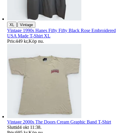
|
XL
Vintage
Vintage 1990s Hanes Fifty Fifty Black Rose Embroidered
USA Made T-Shirt XL
Pris:
449 kr
,
Köp nu
.
Vintage 2000s The Doors Cream Graphic Band T-Shirt
Sluttid
4 okt 11:38
.
Pris:
695 kr
,
Köp nu
.