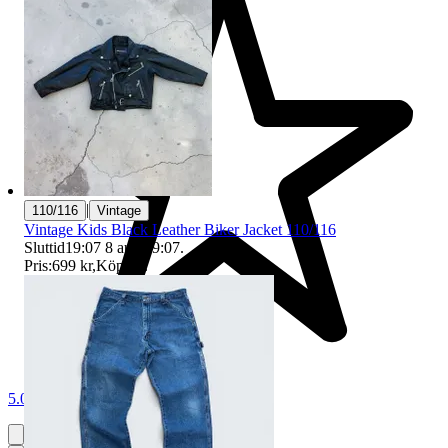
|
110/116
Vintage
Vintage Kids Black Leather Biker Jacket 110/116
Sluttid
19:07
8 aug 19:07
.
Pris:
699 kr
,
Köp nu
.
5.0