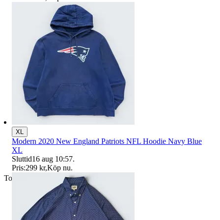
XL
Modern 2020 New England Patriots NFL Hoodie Navy Blue
XL
Sluttid
16 aug 10:57
.
Pris:
299 kr
,
Köp nu
.
Toppsäljare