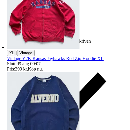
Ersättning om varan inte är som beskriven
|
XL
Vintage
Vintage Y2K Kansas Jayhawks Red Zip Hoodie XL
Sluttid
9 aug 09:07
.
Pris:
399 kr
,
Köp nu
.