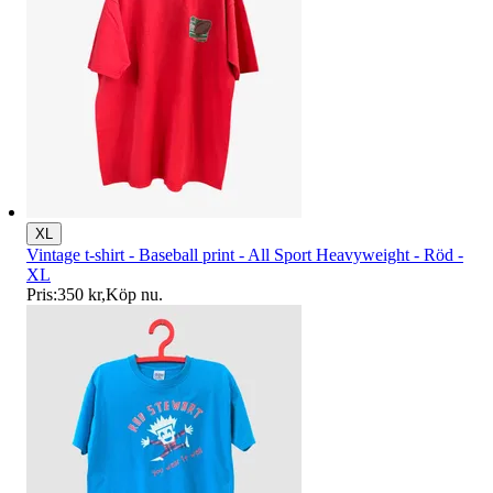
XL
Vintage t-shirt - Baseball print - All Sport Heavyweight - Röd -
XL
Pris:
350 kr
,
Köp nu
.