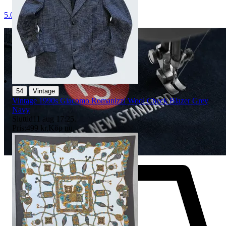
5.0
|
54
Vintage
Vintage 1990s Giacomo Romanizzi Wool Check Blazer Grey
Navy
Sluttid
11 aug 17:25
.
Pris:
499 kr
,
Köp nu
.