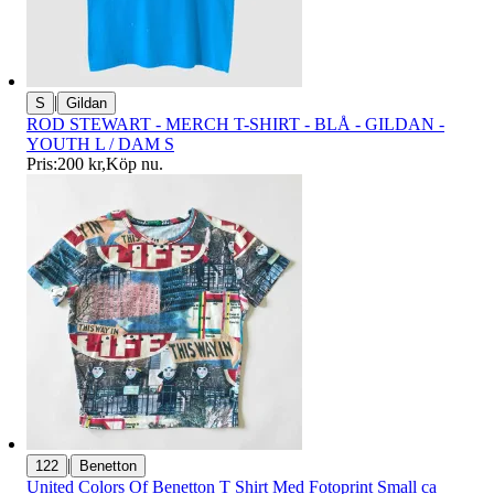
|
S
Gildan
ROD STEWART - MERCH T-SHIRT - BLÅ - GILDAN -
YOUTH L / DAM S
Pris:
200 kr
,
Köp nu
.
|
122
Benetton
United Colors Of Benetton T Shirt Med Fotoprint Small ca