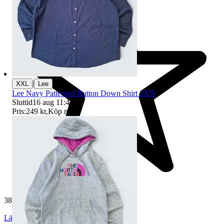
|
XXL
Lee
Lee Navy Patterned Button Down Shirt 2XB
Sluttid
16 aug 11:47
.
Pris:
249 kr
,
Köp nu
.
38 876 omdömen
Läs omdömen
Följ