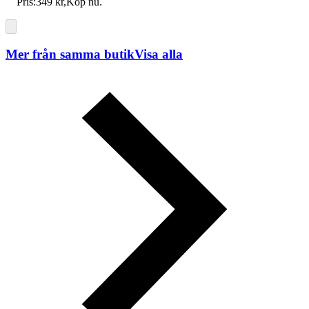
Pris:
349 kr
,
Köp nu
.
Mer från samma butik
Visa alla