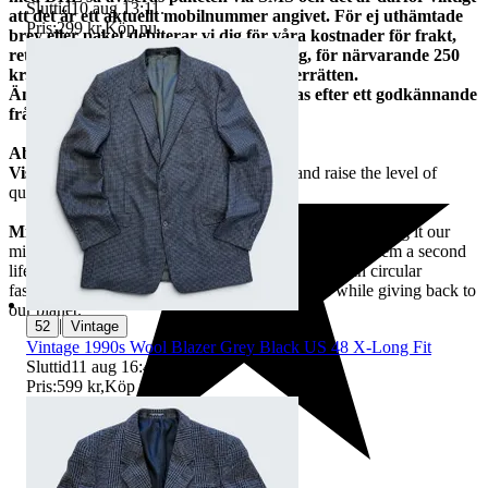
Sluttid
10 aug 13:11
.
att det är ett aktuellt mobilnummer angivet.
För ej uthämtade
Pris:
299 kr
,
Köp nu
.
brev eller paket debiterar vi dig för våra kostnader för frakt,
returfrakt, administration och hantering, för närvarande 250
kr. Outlösta paket omfattas inte av ångerrätten.
Ändringar för leveranser kan först göras efter ett godkännande
från oss.
About us:
Vision:
To bring mindfulness into fashion and raise the level of
quality in sustainability.
Mission Statement:
At the New Standard, we are making it our
mission to reincarnate the clothes we love by giving them a second
life. By empowering individuals to see the beauty in circular
fashion, we can model streetwear for the future while giving back to
our planet.
|
52
Vintage
Vintage 1990s Wool Blazer Grey Black US 48 X-Long Fit
Sluttid
11 aug 16:47
.
Pris:
599 kr
,
Köp nu
.