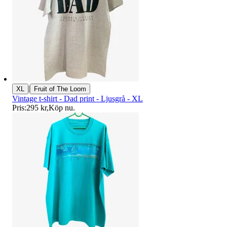
|
XL
Fruit of The Loom
Vintage t-shirt - Dad print - Ljusgrå - XL
Pris:
295 kr
,
Köp nu
.