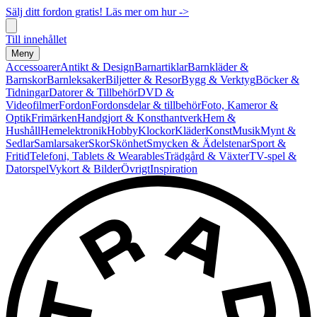
Sälj ditt fordon gratis! Läs mer om hur ->
Till innehållet
Meny
Accessoarer
Antikt & Design
Barnartiklar
Barnkläder &
Barnskor
Barnleksaker
Biljetter & Resor
Bygg & Verktyg
Böcker &
Tidningar
Datorer & Tillbehör
DVD &
Videofilmer
Fordon
Fordonsdelar & tillbehör
Foto, Kameror &
Optik
Frimärken
Handgjort & Konsthantverk
Hem &
Hushåll
Hemelektronik
Hobby
Klockor
Kläder
Konst
Musik
Mynt &
Sedlar
Samlarsaker
Skor
Skönhet
Smycken & Ädelstenar
Sport &
Fritid
Telefoni, Tablets & Wearables
Trädgård & Växter
TV-spel &
Datorspel
Vykort & Bilder
Övrigt
Inspiration