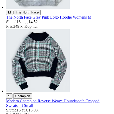
|
M
The North Face
The North Face Grey Pink Logo Hoodie Womens M
Sluttid
16 aug 14:52
.
Pris:
349 kr
,
Köp nu
.
|
S
Champion
Modern Champion Reverse Weave Houndstooth Cropped
Sweatshirt Small
Sluttid
16 aug 15:03
.