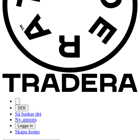
SEK
Så funkar det
Ny annons
Logga in
Skapa konto