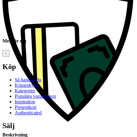
Mer för dig
↑
Köp
Så handlar du
Köparskydd
Kategorier
Populära varumärken
Inspiration
Presentkort
Authenticated
Sälj
Beskrivning