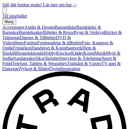
Sälj ditt fordon gratis! Läs mer om hur ->
Till innehållet
Meny
Accessoarer
Antikt & Design
Barnartiklar
Barnkläder &
Barnskor
Barnleksaker
Biljetter & Resor
Bygg & Verktyg
Böcker &
Tidningar
Datorer & Tillbehör
DVD &
Videofilmer
Fordon
Fordonsdelar & tillbehör
Foto, Kameror &
Optik
Frimärken
Handgjort & Konsthantverk
Hem &
Hushåll
Hemelektronik
Hobby
Klockor
Kläder
Konst
Musik
Mynt &
Sedlar
Samlarsaker
Skor
Skönhet
Smycken & Ädelstenar
Sport &
Fritid
Telefoni, Tablets & Wearables
Trädgård & Växter
TV-spel &
Datorspel
Vykort & Bilder
Övrigt
Inspiration