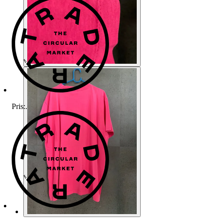
Pris:
.