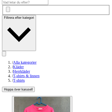
Filtrera efter kategori
/
Alla kategorier
/
Kläder
/
Herrkläder
/
T-shirts & linnen
/
T-shirts
Hoppa över karusell