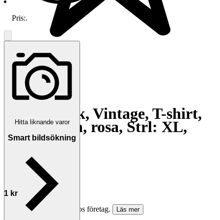
Pris:
.
5.0
Creem, Fisk, Vintage, T-shirt,
single stitch, rosa, Strl: XL,
Hitta liknande varor
Bomull
Smart bildsökning
Avslutad
17 maj 17:54
Utropspris
1 kr
Köparskydd är valfritt hos företag.
Läs mer