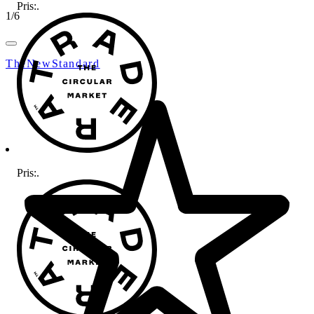
Pris:
.
1
/
6
TheNewStandard
Pris:
.