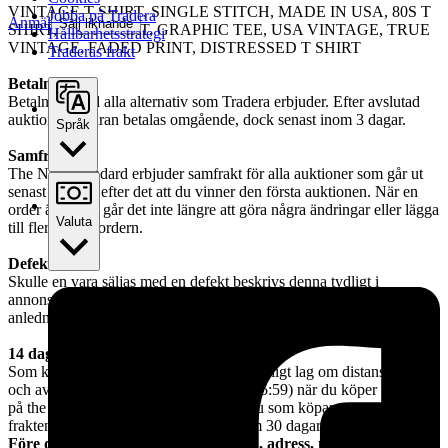
VINTAGE T SHIRT, SINGLE STITCH, MADE IN USA, 80S T
Jobba på Tradera
Anmäl
Sälj liknande
SHIRT, 90S T SHIRT, GRAPHIC TEE, USA VINTAGE, TRUE
Hållbarhetsstrategi
VINTAGE, FADED PRINT, DISTRESSED T SHIRT
Traderas frakt
Betalning:
Betalning med alla alternativ som Tradera erbjuder. Efter avslutad
auktion ska varan betalas omgående, dock senast inom 3 dagar.
Språk
Samfrakt:
The New Standard erbjuder samfrakt för alla auktioner som går ut
senast 3 dagar efter det att du vinner den första auktionen. När en
order är betald går det inte längre att göra några ändringar eller lägga
Valuta
till fler varor i ordern.
Defekter:
Skulle en vara säljas med en defekt beskrivs denna tydligt i
annonsen tillsammans med skick-beskrivningen och är inte giltig
anledning till en reklamation.
14 dagars ångerrätt:
Som köpare har du 14 dagars ångerrätt enligt lag om distansavtal
och avtal utanför affärslokaler (SFS 2005:59) när du köper från oss
på the New Standard. Vid retur är det du som köpare som står för
frakten och vi återbetalar pengarna inom 30 dagar.
Före du budar: Konrollera att Namn, adress, mobilnummer