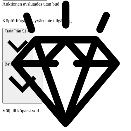
Auktionen avslutades utan bud
Köpförfrågan är tyvärr inte tillgänglig.
Frakt
Från 51 kr
Betalning
Via Tradera
Välj till köparskydd