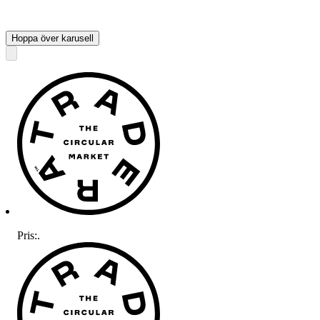
Hoppa över karusell
Pris:
.