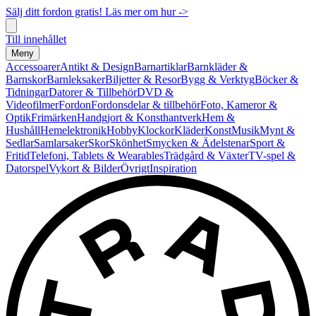
Sälj ditt fordon gratis! Läs mer om hur ->
Till innehållet
Meny
Accessoarer
Antikt & Design
Barnartiklar
Barnkläder &
Barnskor
Barnleksaker
Biljetter & Resor
Bygg & Verktyg
Böcker &
Tidningar
Datorer & Tillbehör
DVD &
Videofilmer
Fordon
Fordonsdelar & tillbehör
Foto, Kameror &
Optik
Frimärken
Handgjort & Konsthantverk
Hem &
Hushåll
Hemelektronik
Hobby
Klockor
Kläder
Konst
Musik
Mynt &
Sedlar
Samlarsaker
Skor
Skönhet
Smycken & Ädelstenar
Sport &
Fritid
Telefoni, Tablets & Wearables
Trädgård & Växter
TV-spel &
Datorspel
Vykort & Bilder
Övrigt
Inspiration