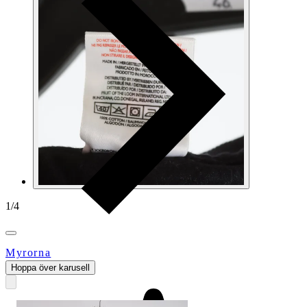
1
/
4
Myrorna
Hoppa över karusell