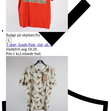
Badge på objektet:
Ny
L
T-shirt, South Park, röd, stl. L
Sluttid
16 aug 18:28
.
Pris:
1 kr
,
Ledande bud
.
Ersättning om du inte får din vara