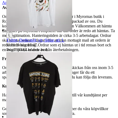
Anmäl
Sälj liknande
Avhämtning
Om du väljer avhämtning hämtas din order i Myrornas butik i
Ropsten, Kolargatan 2 efter den har blivit packad av oss. Du
kommer att få ett separat mail med rubriken Välkommen att hämta
din order på Myrorna i Ropsten! när din order är redo att hämtas. Ta
L
med legitimation. Hanteringstiden är cirka 3-5 arbetsdagar. Ordrar
T-shirt, Dedicated, vit, fåglar, stl. L
ska hämtas senast 7 dagar efter att man mottagit mail att ordern är
Sluttid
9 aug 18:47
.
redo för avhämtning. Ordrar som ej hämtas ut i tid rensas bort och
Pris:
130 kr
,
Ledande bud
.
en avgift på 84 kr dras av från återbetalningen.
Frakt
Om du har valt frakt kommer din vara att skickas från oss inom 3-5
arbetsdagar. När din vara har lämnat vårt lager får du ett
spårningsnummer av DSV inom kort där du kan följa din leverans.
Kundservice
Har du frågor eller funderingar hör av dig till vår kundtjänst per
mail:
webbshop@myrorna.se
.
Genom att buda på våra annonser godkänner du våra köpvillkor
som du hittar på vår infosida här på Tradera.