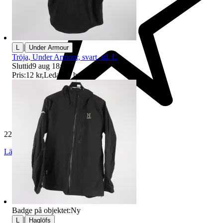
|
L
Under Armour
Tröja, Under Armour, svart, stl. L
Sluttid
9 aug 18:46
.
Pris:
12 kr
,
Ledande bud
.
229 548 omdömen
Läs omdömen
Följ
Badge på objektet:
Ny
|
L
Haglöfs