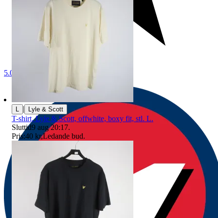
5.0
|
L
Lyle & Scott
T-shirt, Lyle & Scott, offwhite, boxy fit, stl. L.
Sluttid
9 aug 20:17
.
Pris:
40 kr
,
Ledande bud
.