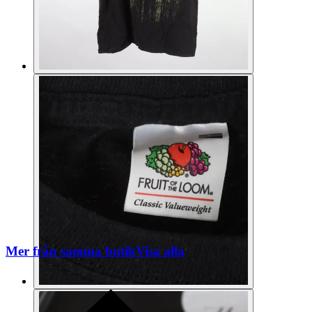
Mer från samma butik
Visa alla