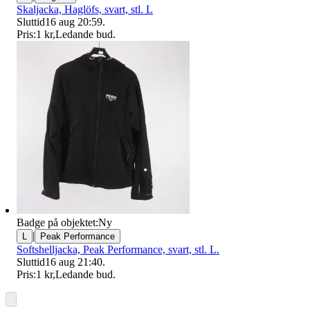
Skaljacka, Haglöfs, svart, stl. L
Sluttid
16 aug 20:59
.
Pris:
1 kr
,
Ledande bud
.
Badge på objektet:
Ny
|
L
Peak Performance
Softshelljacka, Peak Performance, svart, stl. L.
Sluttid
16 aug 21:40
.
Pris:
1 kr
,
Ledande bud
.