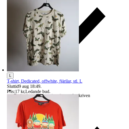
L
T-shirt, Dedicated, offwhite, fjärilar, stl. L
Sluttid
9 aug 18:49
.
Pris:
17 kr
,
Ledande bud
.
Ersättning om varan inte är som beskriven