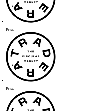
Pris:
.
Pris:
.