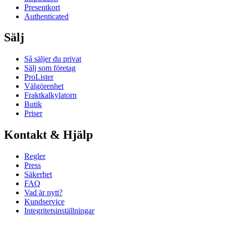
Presentkort
Authenticated
Sälj
Så säljer du privat
Sälj som företag
ProLister
Välgörenhet
Fraktkalkylatorn
Butik
Priser
Kontakt & Hjälp
Regler
Press
Säkerhet
FAQ
Vad är nytt?
Kundservice
Integritetsinställningar