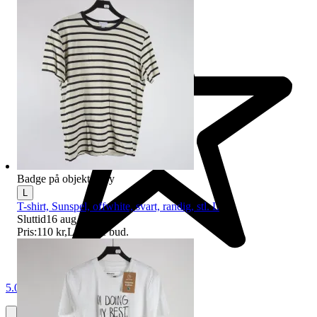
Badge på objektet:
Ny
L
T-shirt, Sunspel, offwhite, svart, randig, stl. L
Sluttid
16 aug 21:17
.
Pris:
110 kr
,
Ledande bud
.
5.0