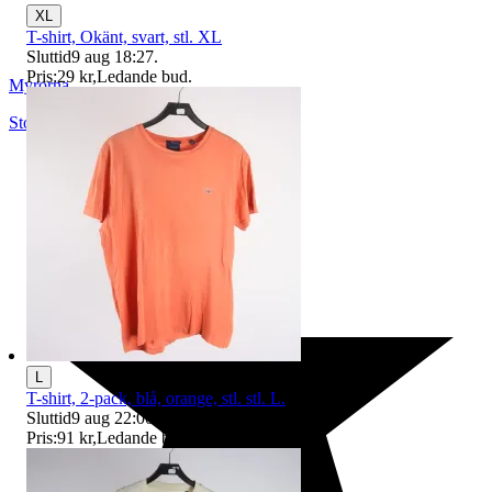
XL
T-shirt, Okänt, svart, stl. XL
Sluttid
9 aug 18:27
.
Pris:
29 kr
,
Ledande bud
.
Myrorna
Stockholm
,
Sverige
L
T-shirt, 2-pack, blå, orange, stl. stl. L.
Sluttid
9 aug 22:00
.
Pris:
91 kr
,
Ledande bud
.