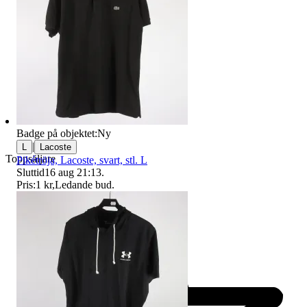
Badge på objektet:
Ny
|
L
Lacoste
Toppsäljare
Pikétröja, Lacoste, svart, stl. L
Sluttid
16 aug 21:13
.
Pris:
1 kr
,
Ledande bud
.