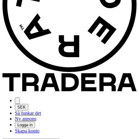
SEK
Så funkar det
Ny annons
Logga in
Skapa konto