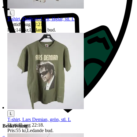
L
T-shirt, Dedicated, vit, fåglar, stl. L
Sluttid
9 aug 22:21
.
Pris:
140 kr
,
Ledande bud
.
L
T-shirt, Lars Demian, grön, stl. L
Sluttid
9 aug 22:18
.
Beskrivning
Pris:
55 kr
,
Ledande bud
.