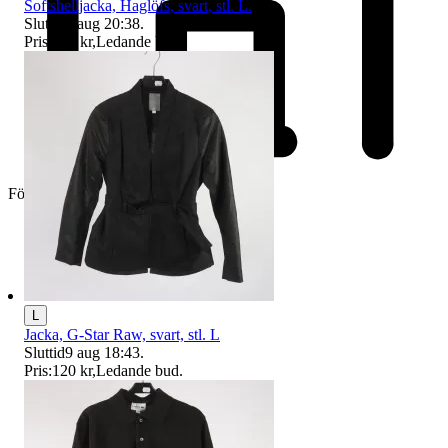
Softshelljacka, Haglöfs, svart, stl. L.
Sluttid
9 aug 20:38
.
Pris:
210 kr
,
Ledande bud
.
Företag
L
Jacka, G-Star Raw, svart, stl. L
Sluttid
9 aug 18:43
.
Pris:
120 kr
,
Ledande bud
.