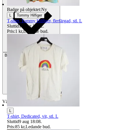
Badge på objektet:
Ny
|
L
Tommy Hilfiger
T-shirt, Tommy Hilfiger, flerfärgad, stl. L
Sluttid
16 aug 18:42
.
Pris:
1 kr
,
Ledande bud
.
Betalning
Via Tradera
Välj till köparskydd
L
T-shirt, Dedicated, vit, stl. L
Sluttid
9 aug 18:08
.
Pris:
85 kr
,
Ledande bud
.