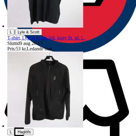
|
L
Lyle & Scott
T-shirt, Lyle & Scott, blå, boxy fit, stl. L.
Sluttid
9 aug 20:17
.
Pris:
53 kr
,
Ledande bud
.
|
L
Haglöfs