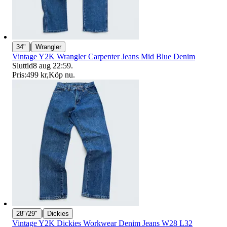
|
34"
Wrangler
Vintage Y2K Wrangler Carpenter Jeans Mid Blue Denim
Sluttid
8 aug 22:59
.
Pris:
499 kr
,
Köp nu
.
|
28"/29"
Dickies
Vintage Y2K Dickies Workwear Denim Jeans W28 L32