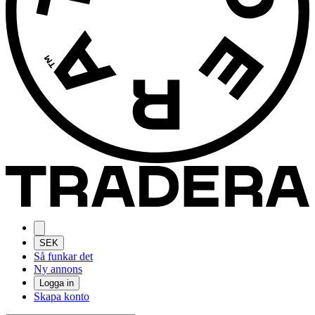
SEK
Så funkar det
Ny annons
Logga in
Skapa konto