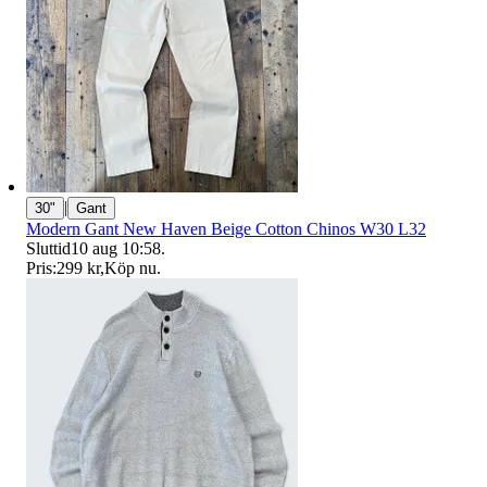
|
30"
Gant
Modern Gant New Haven Beige Cotton Chinos W30 L32
Sluttid
10 aug 10:58
.
Pris:
299 kr
,
Köp nu
.