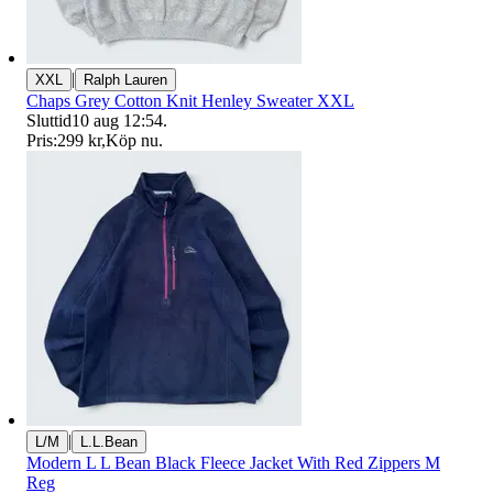
|
XXL
Ralph Lauren
Chaps Grey Cotton Knit Henley Sweater XXL
Sluttid
10 aug 12:54
.
Pris:
299 kr
,
Köp nu
.
|
L/M
L.L.Bean
Modern L L Bean Black Fleece Jacket With Red Zippers M
Reg