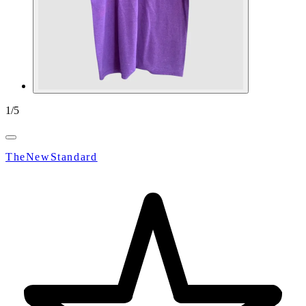
1
/
5
TheNewStandard