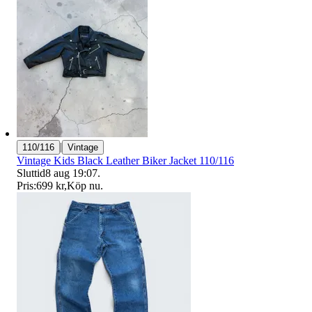
|
110/116
Vintage
Vintage Kids Black Leather Biker Jacket 110/116
Sluttid
8 aug 19:07
.
Pris:
699 kr
,
Köp nu
.