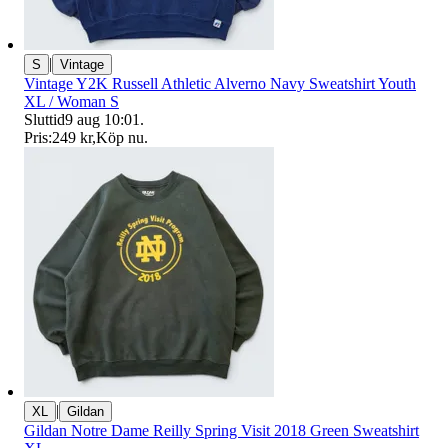
|
S
Vintage
Vintage Y2K Russell Athletic Alverno Navy Sweatshirt Youth
XL / Woman S
Sluttid
9 aug 10:01
.
Pris:
249 kr
,
Köp nu
.
|
XL
Gildan
Gildan Notre Dame Reilly Spring Visit 2018 Green Sweatshirt