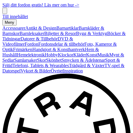
Sälj ditt fordon gratis! Läs mer om hur ->
Till innehållet
Meny
Accessoarer
Antikt & Design
Barnartiklar
Barnkläder &
Barnskor
Barnleksaker
Biljetter & Resor
Bygg & Verktyg
Böcker &
Tidningar
Datorer & Tillbehör
DVD &
Videofilmer
Fordon
Fordonsdelar & tillbehör
Foto, Kameror &
Optik
Frimärken
Handgjort & Konsthantverk
Hem &
Hushåll
Hemelektronik
Hobby
Klockor
Kläder
Konst
Musik
Mynt &
Sedlar
Samlarsaker
Skor
Skönhet
Smycken & Ädelstenar
Sport &
Fritid
Telefoni, Tablets & Wearables
Trädgård & Växter
TV-spel &
Datorspel
Vykort & Bilder
Övrigt
Inspiration