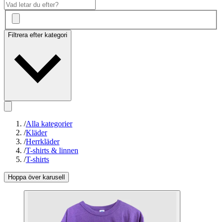
Filtrera efter kategori
/
Alla kategorier
/
Kläder
/
Herrkläder
/
T-shirts & linnen
/
T-shirts
Hoppa över karusell