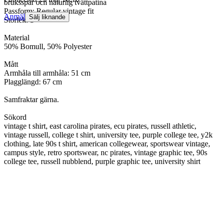
bruksspår och naturlig tvättpatina
Passform: Regular vintage fit
Anmäl
Sälj liknande
Storlek: S
Material
50% Bomull, 50% Polyester
Mått
Armhåla till armhåla: 51 cm
Plagglängd: 67 cm
Samfraktar gärna.
Sökord
vintage t shirt, east carolina pirates, ecu pirates, russell athletic,
vintage russell, college t shirt, university tee, purple college tee, y2k
clothing, late 90s t shirt, american collegewear, sportswear vintage,
campus style, retro sportswear, nc pirates, vintage graphic tee, 90s
college tee, russell nubblend, purple graphic tee, university shirt