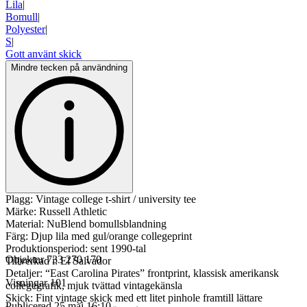
Lila
|
Bomull
|
Polyester
|
S
|
Gott använt skick
Mindre tecken på användning
Plagg: Vintage college t-shirt / university tee
Märke: Russell Athletic
Material: NuBlend bomullsblandning
Färg: Djup lila med gul/orange collegeprint
Produktionsperiod: sent 1990-tal
Objektnr
733 270 170
Tillverkad i: El Salvador
Detaljer: “East Carolina Pirates” frontprint, klassisk amerikansk
Visningar
101
collegegrafik, mjuk tvättad vintagekänsla
Skick: Fint vintage skick med ett litet pinhole framtill lättare
Publicerad
25 maj 16:10