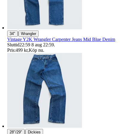
|
34"
Wrangler
Vintage Y2K Wrangler Carpenter Jeans Mid Blue Denim
Sluttid
22:59
8 aug 22:59
.
Pris:
499 kr
,
Köp nu
.
|
28"/29"
Dickies