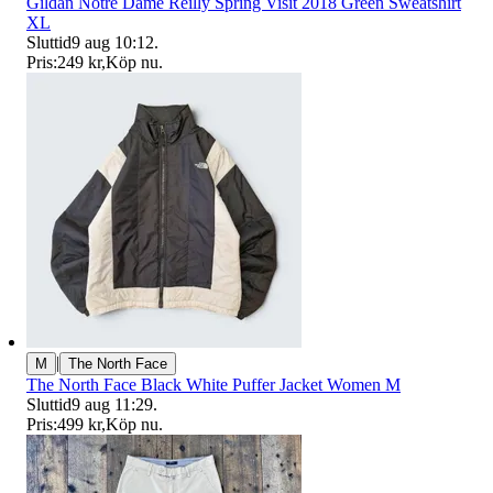
Gildan Notre Dame Reilly Spring Visit 2018 Green Sweatshirt
XL
Sluttid
9 aug 10:12
.
Pris:
249 kr
,
Köp nu
.
|
M
The North Face
The North Face Black White Puffer Jacket Women M
Sluttid
9 aug 11:29
.
Pris:
499 kr
,
Köp nu
.