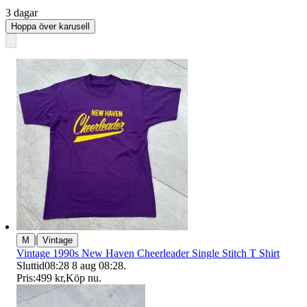
3 dagar
Hoppa över karusell
|
M
Vintage
Vintage 1990s New Haven Cheerleader Single Stitch T Shirt
Sluttid
08:28
8 aug 08:28
.
Pris:
499 kr
,
Köp nu
.