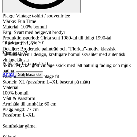
Plagg: Vintage t-shirt / souvenir tee
Märke: Fun Time
Material: 100% bomull
Färg: Svart med beige/vit brodyr
Produktionsperiod: Cirka sent 1980-tal till tidigt 1990-tal
Objektnr
733 279 701
Tillverkad i: USA
Detaljer: Broderade palmträd och “Florida”-motiv, klassisk
Visningar
87
tourist/souvenir-design, kraftigare bomullskvalitet med autentisk
vintagekänsla
Publicerad
25 maj 17:16
Skick: Mycket gott vintage skick med lätt naturlig fading och mjuk
patina
Anmäl
Sälj liknande
Passform: Relaxed vintage fit
Storlek: XL (passform L–XL baserat på mått)
Material
100% bomull
Mått & Passform
Armhåla till armhåla: 60 cm
Plagglängd: 77 cm
Passform: L–XL
Samfraktar gärna.
Sökord