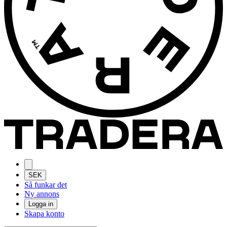
SEK
Så funkar det
Ny annons
Logga in
Skapa konto