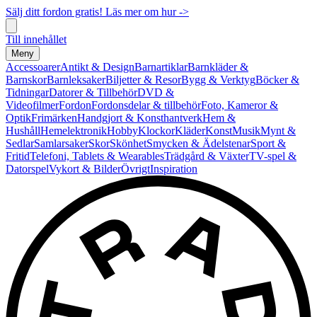
Sälj ditt fordon gratis! Läs mer om hur ->
Till innehållet
Meny
Accessoarer
Antikt & Design
Barnartiklar
Barnkläder &
Barnskor
Barnleksaker
Biljetter & Resor
Bygg & Verktyg
Böcker &
Tidningar
Datorer & Tillbehör
DVD &
Videofilmer
Fordon
Fordonsdelar & tillbehör
Foto, Kameror &
Optik
Frimärken
Handgjort & Konsthantverk
Hem &
Hushåll
Hemelektronik
Hobby
Klockor
Kläder
Konst
Musik
Mynt &
Sedlar
Samlarsaker
Skor
Skönhet
Smycken & Ädelstenar
Sport &
Fritid
Telefoni, Tablets & Wearables
Trädgård & Växter
TV-spel &
Datorspel
Vykort & Bilder
Övrigt
Inspiration