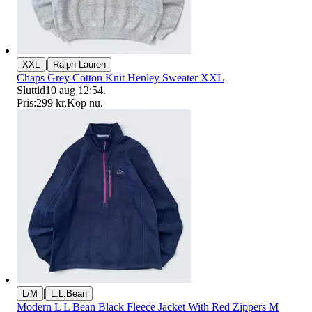
|
XXL
Ralph Lauren
Chaps Grey Cotton Knit Henley Sweater XXL
Sluttid
10 aug 12:54
.
Pris:
299 kr
,
Köp nu
.
|
L/M
L.L.Bean
Modern L L Bean Black Fleece Jacket With Red Zippers M