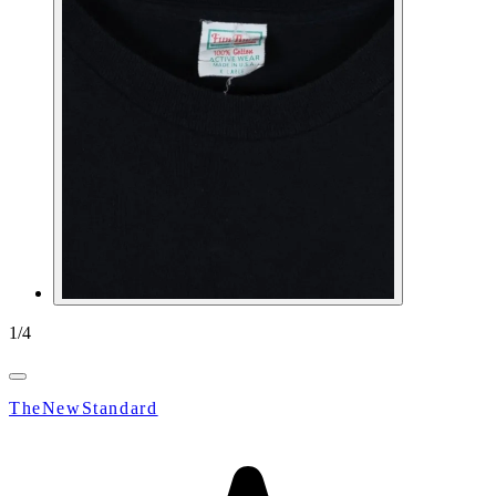
1
/
4
TheNewStandard