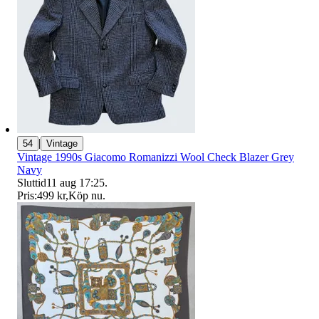
|
54
Vintage
Vintage 1990s Giacomo Romanizzi Wool Check Blazer Grey
Navy
Sluttid
11 aug 17:25
.
Pris:
499 kr
,
Köp nu
.