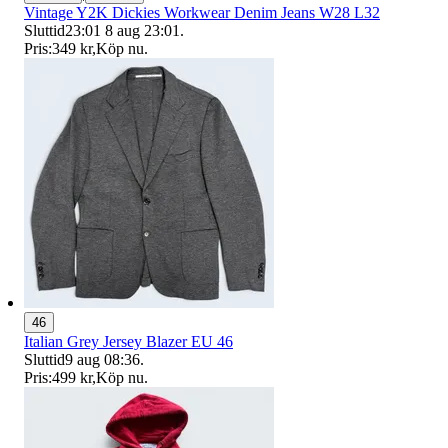
Vintage Y2K Dickies Workwear Denim Jeans W28 L32
Sluttid
23:01
8 aug 23:01
.
Pris:
349 kr
,
Köp nu
.
46
Italian Grey Jersey Blazer EU 46
Sluttid
9 aug 08:36
.
Pris:
499 kr
,
Köp nu
.