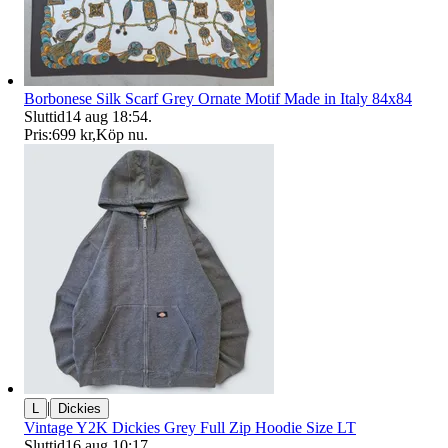
Borbonese Silk Scarf Grey Ornate Motif Made in Italy 84x84
Sluttid
14 aug 18:54
.
Pris:
699 kr
,
Köp nu
.
|
L
Dickies
Vintage Y2K Dickies Grey Full Zip Hoodie Size LT
Sluttid
16 aug 10:17
.