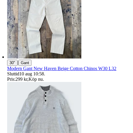
|
30"
Gant
Modern Gant New Haven Beige Cotton Chinos W30 L32
Sluttid
10 aug 10:58
.
Pris:
299 kr
,
Köp nu
.