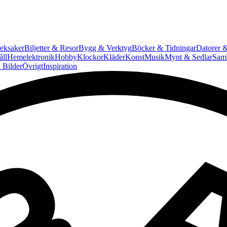
eksaker
Biljetter & Resor
Bygg & Verktyg
Böcker & Tidningar
Datorer &
ll
Hemelektronik
Hobby
Klockor
Kläder
Konst
Musik
Mynt & Sedlar
Saml
 Bilder
Övrigt
Inspiration