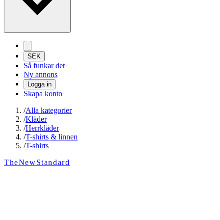
SEK
Så funkar det
Ny annons
Logga in
Skapa konto
/
Alla kategorier
/
Kläder
/
Herrkläder
/
T-shirts & linnen
/
T-shirts
TheNewStandard