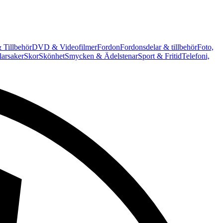
 Tillbehör
DVD & Videofilmer
Fordon
Fordonsdelar & tillbehör
Foto,
arsaker
Skor
Skönhet
Smycken & Ädelstenar
Sport & Fritid
Telefoni,