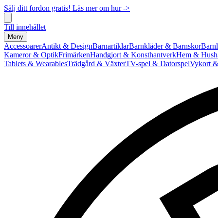
Sälj ditt fordon gratis! Läs mer om hur ->
Till innehållet
Meny
Accessoarer
Antikt & Design
Barnartiklar
Barnkläder & Barnskor
Barnl
Kameror & Optik
Frimärken
Handgjort & Konsthantverk
Hem & Hushå
Tablets & Wearables
Trädgård & Växter
TV-spel & Datorspel
Vykort &