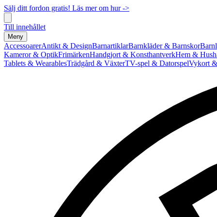
Sälj ditt fordon gratis! Läs mer om hur ->
Till innehållet
Meny
Accessoarer
Antikt & Design
Barnartiklar
Barnkläder & Barnskor
Barnl
Kameror & Optik
Frimärken
Handgjort & Konsthantverk
Hem & Hushå
Tablets & Wearables
Trädgård & Växter
TV-spel & Datorspel
Vykort &