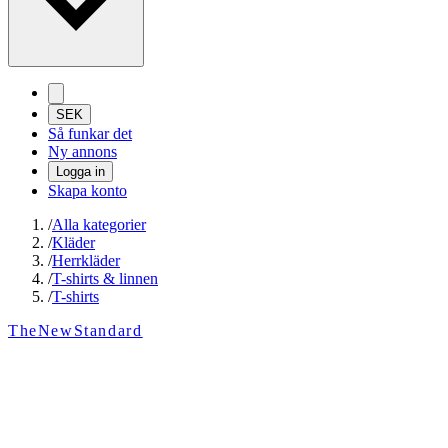
SEK
Så funkar det
Ny annons
Logga in
Skapa konto
/
Alla kategorier
/
Kläder
/
Herrkläder
/
T-shirts & linnen
/
T-shirts
TheNewStandard