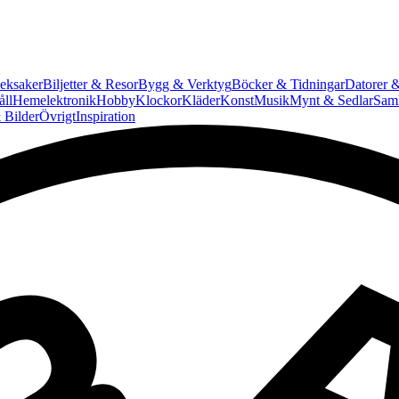
eksaker
Biljetter & Resor
Bygg & Verktyg
Böcker & Tidningar
Datorer &
ll
Hemelektronik
Hobby
Klockor
Kläder
Konst
Musik
Mynt & Sedlar
Saml
 Bilder
Övrigt
Inspiration