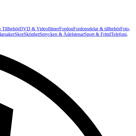
 Tillbehör
DVD & Videofilmer
Fordon
Fordonsdelar & tillbehör
Foto,
arsaker
Skor
Skönhet
Smycken & Ädelstenar
Sport & Fritid
Telefoni,