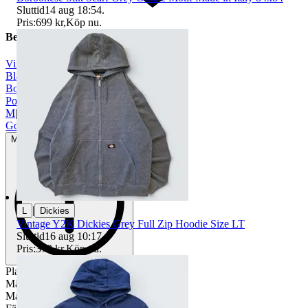
Sluttid
14 aug 18:54
.
Pris:
699 kr
,
Köp nu
.
Beskrivning
Vintage
|
Blå
|
Bomull
|
Polyester
|
M
|
Gott använt skick
Mindre tecken på användning
|
L
Dickies
Vintage Y2K Dickies Grey Full Zip Hoodie Size LT
Sluttid
16 aug 10:17
.
Pris:
379 kr
,
Köp nu
.
Plagg: Vintage t-shirt / company tee
Märke: Hanes Fifty Fifty
Material: 50% bomull / 50% polyester