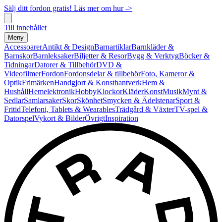
Sälj ditt fordon gratis! Läs mer om hur ->
Till innehållet
Meny
Accessoarer
Antikt & Design
Barnartiklar
Barnkläder &
Barnskor
Barnleksaker
Biljetter & Resor
Bygg & Verktyg
Böcker &
Tidningar
Datorer & Tillbehör
DVD &
Videofilmer
Fordon
Fordonsdelar & tillbehör
Foto, Kameror &
Optik
Frimärken
Handgjort & Konsthantverk
Hem &
Hushåll
Hemelektronik
Hobby
Klockor
Kläder
Konst
Musik
Mynt &
Sedlar
Samlarsaker
Skor
Skönhet
Smycken & Ädelstenar
Sport &
Fritid
Telefoni, Tablets & Wearables
Trädgård & Växter
TV-spel &
Datorspel
Vykort & Bilder
Övrigt
Inspiration