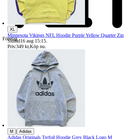
XL
Minnesota Vikings NFL Hoodie Purple Yellow Quarter Zip
Företag
Sluttid
16 aug 15:15
.
Pris:
349 kr
,
Köp nu
.
|
M
Adidas
Adidas Originals Trefoil Hoodie Grey Black Logo M