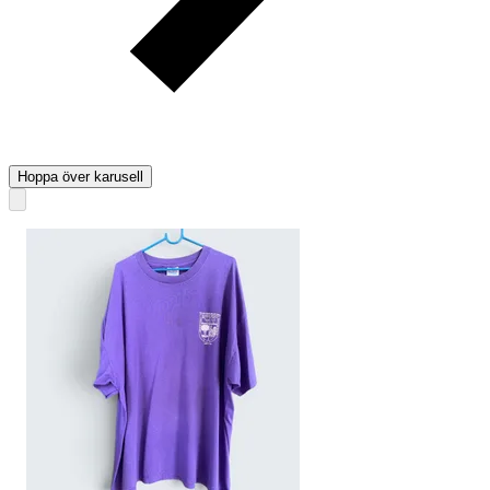
Hoppa över karusell