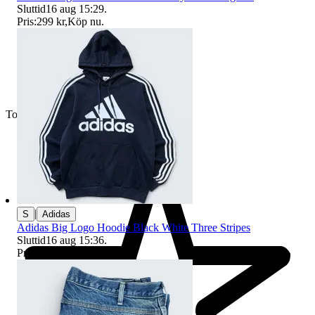
Sluttid
16 aug 15:29
.
Pris:
299 kr
,
Köp nu
.
Toppsäljare
|
S
Adidas
Adidas Big Logo Hoodie Black White Three Stripes
Sluttid
16 aug 15:36
.
Pris:
299 kr
,
Köp nu
.