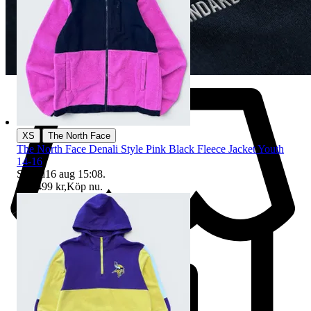
|
XS
The North Face
The North Face Denali Style Pink Black Fleece Jacket Youth
14-16
Sluttid
16 aug 15:08
.
Pris:
499 kr
,
Köp nu
.