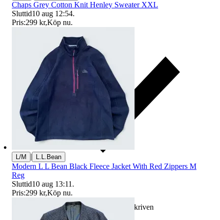
Chaps Grey Cotton Knit Henley Sweater XXL
Sluttid
10 aug 12:54
.
Pris:
299 kr
,
Köp nu
.
|
L/M
L.L.Bean
Modern L L Bean Black Fleece Jacket With Red Zippers M
Reg
Sluttid
10 aug 13:11
.
Pris:
299 kr
,
Köp nu
.
Ersättning om varan inte är som beskriven