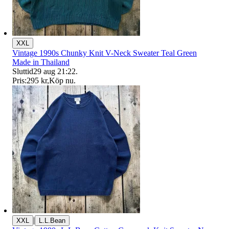
XXL
Vintage 1990s Chunky Knit V-Neck Sweater Teal Green
Made in Thailand
Sluttid
29 aug 21:22
.
Pris:
295 kr
,
Köp nu
.
|
XXL
L.L.Bean