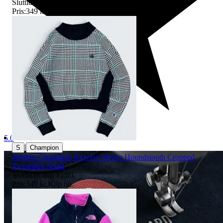
Sluttid
16 aug 14:52
.
Pris:
349 kr
,
Köp nu
.
5.0
|
S
Champion
Modern Champion Reverse Weave Houndstooth Cropped
Sweatshirt Small
Sluttid
16 aug 15:03
.
Pris:
349 kr
,
Köp nu
.