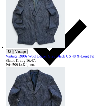
|
52
Vintage
Vintage 1990s Wool Blazer Grey Black US 48 X-Long Fit
Sluttid
11 aug 16:47
.
Pris:
599 kr
,
Köp nu
.
Ersättning om du inte får din vara