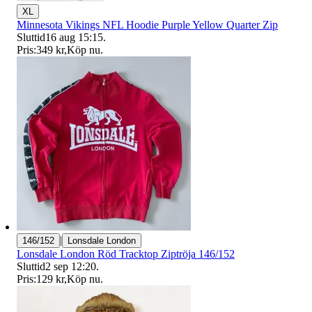
XL
Minnesota Vikings NFL Hoodie Purple Yellow Quarter Zip
Sluttid
16 aug 15:15
.
Pris:
349 kr
,
Köp nu
.
|
146/152
Lonsdale London
Lonsdale London Röd Tracktop Ziptröja 146/152
Sluttid
2 sep 12:20
.
Pris:
129 kr
,
Köp nu
.