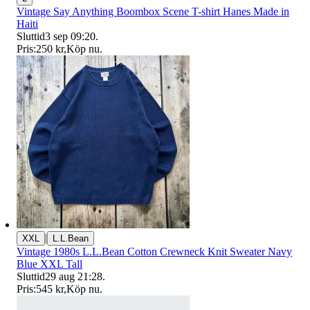
Vintage Say Anything Boombox Scene T-shirt Hanes Made in
Haiti
Sluttid
3 sep 09:20
.
Pris:
250 kr
,
Köp nu
.
|
XXL
L.L.Bean
Vintage 1980s L.L.Bean Cotton Crewneck Knit Sweater Navy
Blue XXL Tall
Sluttid
29 aug 21:28
.
Pris:
545 kr
,
Köp nu
.