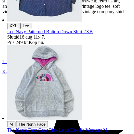
shirt, 90s t shirt, faded blue tee, vintage workwear, retro t shirt,
american vintage, minimalist graphic tee, vintage logo tee, soft
vintage tee, cobalt blue shirt, made in usa, vintage company shirt
|
XXL
Lee
Lee Navy Patterned Button Down Shirt 2XB
Sluttid
16 aug 11:47
.
Pris:
249 kr
,
Köp nu
.
TheNewStandard
KARLSTAD
,
Sverige
|
M
The North Face
The North Face Grey Pink Logo Hoodie Womens M