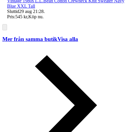
Vintage 1980s L.L.Bean Cotton Crewneck Knit Sweater Navy
Blue XXL Tall
Sluttid
29 aug 21:28
.
Pris:
545 kr
,
Köp nu
.
Mer från samma butik
Visa alla