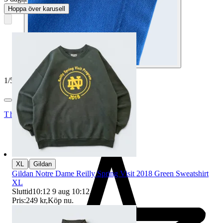
Hoppa över karusell
1
/
5
TheNewStandard
|
XL
Gildan
Gildan Notre Dame Reilly Spring Visit 2018 Green Sweatshirt
XL
Sluttid
10:12
9 aug 10:12
.
Pris:
249 kr
,
Köp nu
.