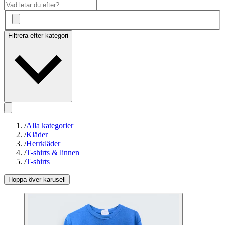
Filtrera efter kategori
/
Alla kategorier
/
Kläder
/
Herrkläder
/
T-shirts & linnen
/
T-shirts
Hoppa över karusell