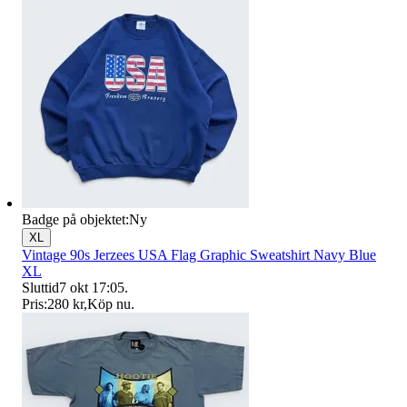
Badge på objektet:
Ny
XL
Vintage 90s Jerzees USA Flag Graphic Sweatshirt Navy Blue
XL
Sluttid
7 okt 17:05
.
Pris:
280 kr
,
Köp nu
.