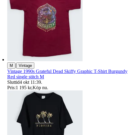
|
M
Vintage
Vintage 1990s Grateful Dead Skiffy Graphic T-Shirt Burgundy
Red single stitch M
Sluttid
4 okt 11:39
.
Pris:
1 195 kr
,
Köp nu
.