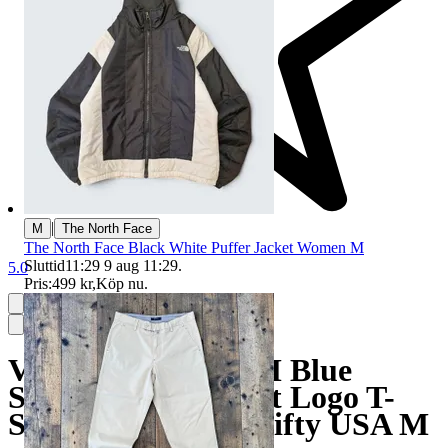
|
M
The North Face
The North Face Black White Puffer Jacket Women M
Sluttid
11:29
9 aug 11:29
.
5.0
Pris:
499 kr
,
Köp nu
.
Vintage 1980s HTM Blue
Single Stitch Pocket Logo T-
Shirt Hanes Fifty Fifty USA M