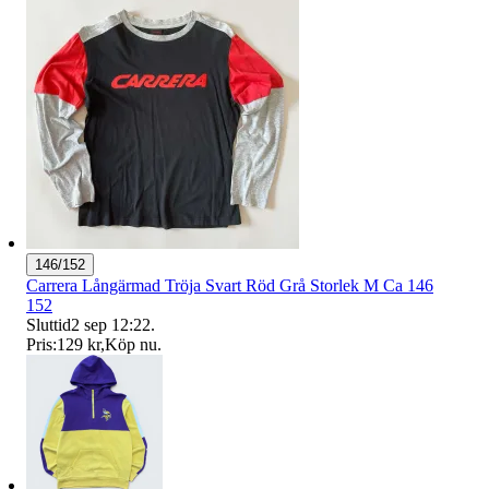
146/152
Carrera Långärmad Tröja Svart Röd Grå Storlek M Ca 146
152
Sluttid
2 sep 12:22
.
Pris:
129 kr
,
Köp nu
.