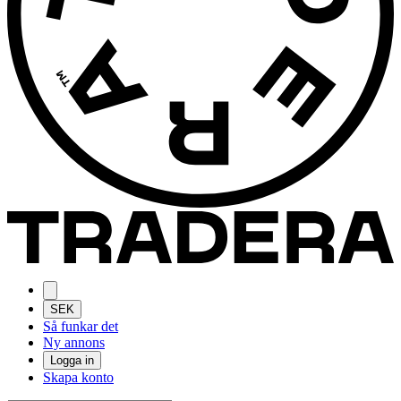
SEK
Så funkar det
Ny annons
Logga in
Skapa konto