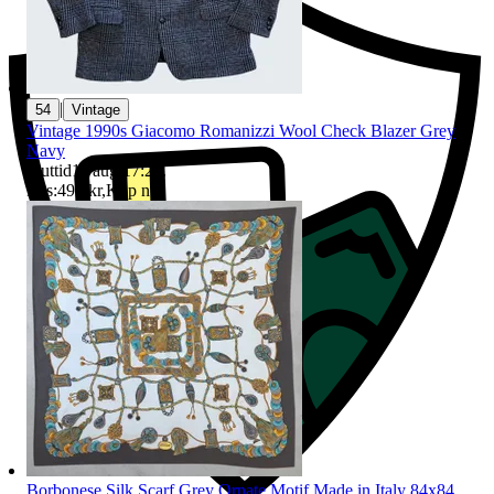
|
54
Vintage
Vintage 1990s Giacomo Romanizzi Wool Check Blazer Grey
Navy
Sluttid
11 aug 17:25
.
Pris:
499 kr
,
Köp nu
.
Borbonese Silk Scarf Grey Ornate Motif Made in Italy 84x84