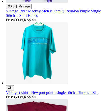
|
XXL
Vintage
Vintage 1997 Mackey McKie Family Reunion Purple Single
Stitch T-Shirt Hanes
Pris:
499 kr
,
Köp nu
.
XL
Vintage t-shirt - Newport print - single stitch - Turkos - XL
Pris:
350 kr
,
Köp nu
.