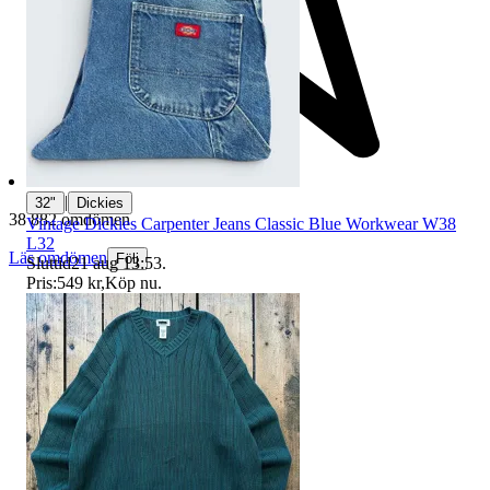
|
32"
Dickies
38 882 omdömen
Vintage Dickies Carpenter Jeans Classic Blue Workwear W38
L32
Läs omdömen
Följ
Sluttid
21 aug 13:53
.
Pris:
549 kr
,
Köp nu
.