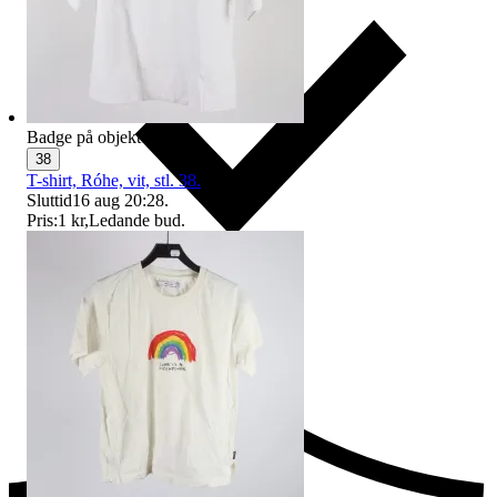
Badge på objektet:
Ny
38
T-shirt, Róhe, vit, stl. 38.
Sluttid
16 aug 20:28
.
Pris:
1 kr
,
Ledande bud
.
Ersättning om du inte får din vara