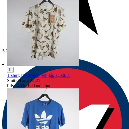
5.0
L
T-shirt, Dedicated, vit, fåglar, stl. L
Sluttid
9 aug 22:21
.
Pris:
140 kr
,
Ledande bud
.