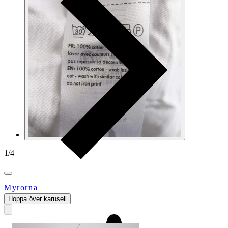
1
/
4
Myrorna
Hoppa över karusell