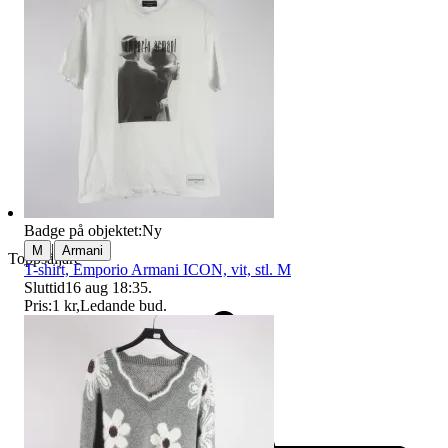
Badge på objektet:
Ny
|
M
Armani
Toppsäljare
T-shirt, Emporio Armani ICON, vit, stl. M
Sluttid
16 aug 18:35
.
Pris:
1 kr
,
Ledande bud
.