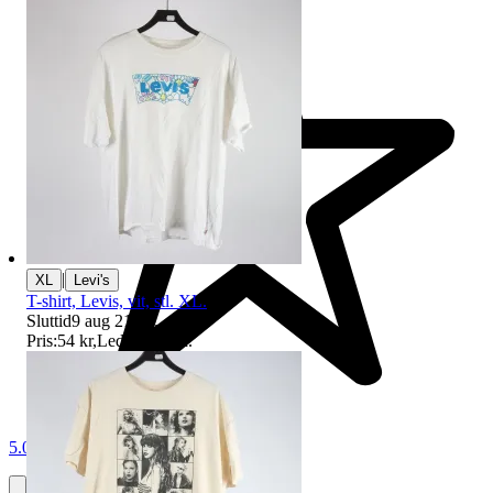
|
XL
Levi's
T-shirt, Levis, vit, stl. XL.
Sluttid
9 aug 21:06
.
Pris:
54 kr
,
Ledande bud
.
5.0