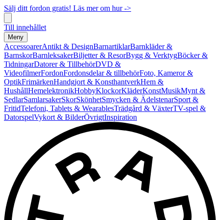
Sälj ditt fordon gratis! Läs mer om hur ->
Till innehållet
Meny
Accessoarer
Antikt & Design
Barnartiklar
Barnkläder &
Barnskor
Barnleksaker
Biljetter & Resor
Bygg & Verktyg
Böcker &
Tidningar
Datorer & Tillbehör
DVD &
Videofilmer
Fordon
Fordonsdelar & tillbehör
Foto, Kameror &
Optik
Frimärken
Handgjort & Konsthantverk
Hem &
Hushåll
Hemelektronik
Hobby
Klockor
Kläder
Konst
Musik
Mynt &
Sedlar
Samlarsaker
Skor
Skönhet
Smycken & Ädelstenar
Sport &
Fritid
Telefoni, Tablets & Wearables
Trädgård & Växter
TV-spel &
Datorspel
Vykort & Bilder
Övrigt
Inspiration