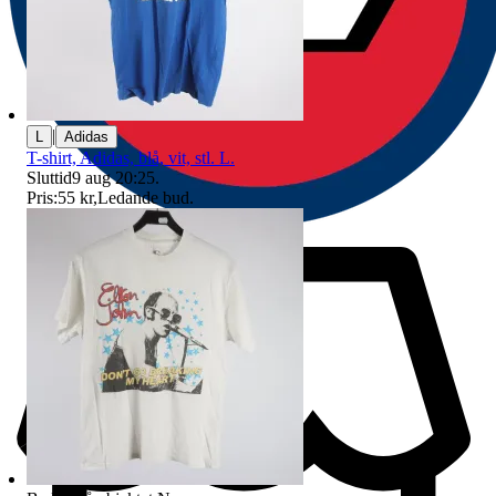
|
L
Adidas
T-shirt, Adidas, blå, vit, stl. L.
Sluttid
9 aug 20:25
.
Pris:
55 kr
,
Ledande bud
.