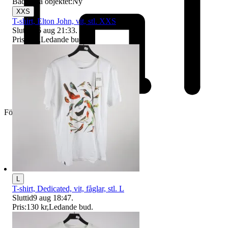
Badge på objektet:
Ny
XXS
T-shirt, Elton John, vit, stl. XXS
Sluttid
16 aug 21:33
.
Pris:
1 kr
,
Ledande bud
.
Företag
L
T-shirt, Dedicated, vit, fåglar, stl. L
Sluttid
9 aug 18:47
.
Pris:
130 kr
,
Ledande bud
.