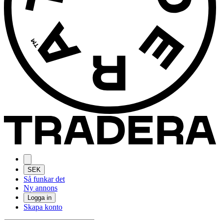
SEK
Så funkar det
Ny annons
Logga in
Skapa konto