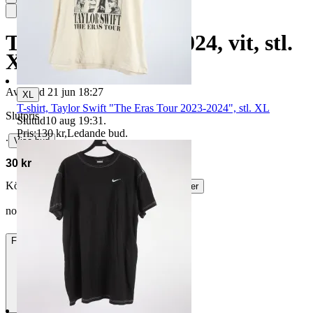
T-shirt, OS Paris 2024, vit, stl.
XL.
Avslutad
21 jun 18:27
XL
T-shirt, Taylor Swift "The Eras Tour 2023-2024", stl. XL
Slutpris
Sluttid
10 aug 19:31
.
Pris:
130 kr
,
Ledande bud
.
∙
Visa bud
30 kr
Köparskydd är valfritt hos företag.
Läs mer
nordinjo vann auktionen
Frakt
84 kr DSV