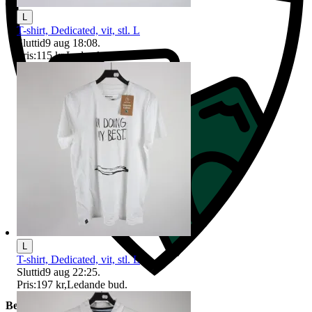
L
T-shirt, Dedicated, vit, stl. L
Sluttid
9 aug 18:08
.
Pris:
115 kr
,
Ledande bud
.
L
T-shirt, Dedicated, vit, stl. L
Sluttid
9 aug 22:25
.
Pris:
197 kr
,
Ledande bud
.
Beskrivning