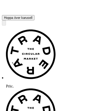
Hoppa över karusell
Pris:
.