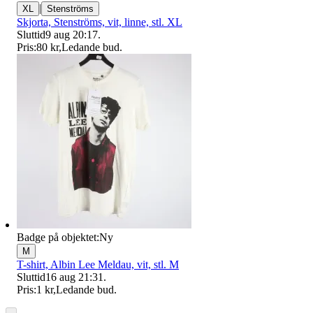
|
XL
Stenströms
Skjorta, Stenströms, vit, linne, stl. XL
Sluttid
9 aug 20:17
.
Pris:
80 kr
,
Ledande bud
.
Badge på objektet:
Ny
M
T-shirt, Albin Lee Meldau, vit, stl. M
Sluttid
16 aug 21:31
.
Pris:
1 kr
,
Ledande bud
.