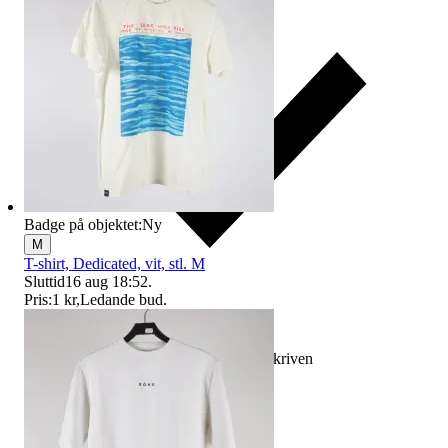
Badge på objektet:
Ny
M
T-shirt, Dedicated, vit, stl. M
Sluttid
16 aug 18:52
.
Pris:
1 kr
,
Ledande bud
.
Ersättning om varan inte är som beskriven