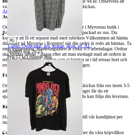
Publicerad
12 jun 18:27
som avslutas samma dag. Samfraktspriset är 94 kr. Observera att
varor märkta endast avhämtning inte kan skickas.
Anmäl
Sälj liknande
Avhämtning
Om du väljer avhämtning hämtas din order i Myrornas butik i
Ropsten, Kolargatan 2 efter den har blivit packad av oss. Du
kommer att få ett separat mail med rubriken Välkommen att hämta
XL
din order på Myrorna i Ropsten! när din order är redo att hämtas. Ta
T-shirt, Dedicated, grå, granar, skog, stl. XL.
med legitimation. Hanteringstiden är cirka 3-5 arbetsdagar. Ordrar
Sluttid
9 aug 20:23
.
ska hämtas senast 7 dagar efter att man mottagit mail att ordern är
Pris:
12 kr
,
Ledande bud
.
redo för avhämtning. Ordrar som ej hämtas ut i tid rensas bort och
en avgift på 84 kr dras av från återbetalningen.
Frakt
Om du har valt frakt kommer din vara att skickas från oss inom 3-5
arbetsdagar. När din vara har lämnat vårt lager får du ett
spårningsnummer av DSV inom kort där du kan följa din leverans.
Kundservice
Har du frågor eller funderingar hör av dig till vår kundtjänst per
mail:
webbshop@myrorna.se
.
Genom att buda på våra annonser godkänner du våra köpvillkor