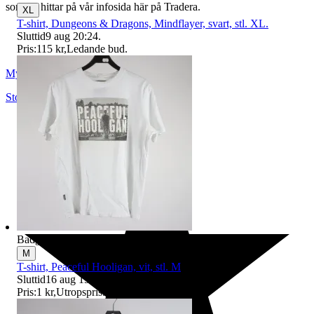
som du hittar på vår infosida här på Tradera.
XL
T-shirt, Dungeons & Dragons, Mindflayer, svart, stl. XL.
Sluttid
9 aug 20:24
.
Pris:
115 kr
,
Ledande bud
.
Myrorna
Stockholm
,
Sverige
Badge på objektet:
Ny
M
T-shirt, Peaceful Hooligan, vit, stl. M
Sluttid
16 aug 19:03
.
Pris:
1 kr
,
Utropspris
.