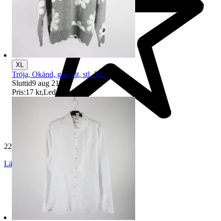
XL
Tröja, Okänd, grå, vit, stl. XL.
Sluttid
9 aug 21:31
.
Pris:
17 kr
,
Ledande bud
.
229 571 omdömen
Läs omdömen
Följ