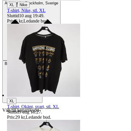
Avhämtning
Stockholm, Sverige
|
XL
Nike
T-shirt, Nike, stl. XL
Sluttid
10 aug 19:49
.
Pris:
6 kr
,
Ledande bud
.
Betalning
Via Tradera
XL
T-shirt, Okänt, svart, stl. XL
Välj till köparskydd
Sluttid
9 aug 18:27
.
Pris:
29 kr
,
Ledande bud
.