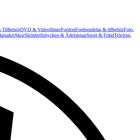
 Tillbehör
DVD & Videofilmer
Fordon
Fordonsdelar & tillbehör
Foto,
arsaker
Skor
Skönhet
Smycken & Ädelstenar
Sport & Fritid
Telefoni,