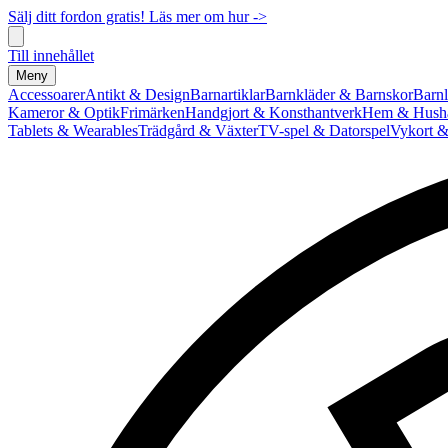
Sälj ditt fordon gratis! Läs mer om hur ->
Till innehållet
Meny
Accessoarer
Antikt & Design
Barnartiklar
Barnkläder & Barnskor
Barnl
Kameror & Optik
Frimärken
Handgjort & Konsthantverk
Hem & Hushå
Tablets & Wearables
Trädgård & Växter
TV-spel & Datorspel
Vykort &