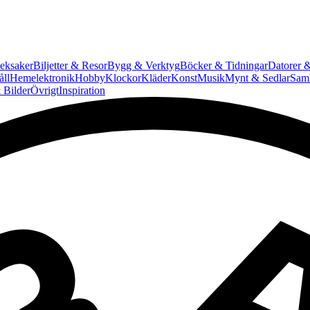
eksaker
Biljetter & Resor
Bygg & Verktyg
Böcker & Tidningar
Datorer &
ll
Hemelektronik
Hobby
Klockor
Kläder
Konst
Musik
Mynt & Sedlar
Saml
 Bilder
Övrigt
Inspiration